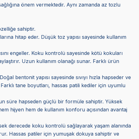
n sağlığına önem vermektedir. Aynı zamanda az tozlu
elliğe sahiptir.
uplarına hitap eder. Düşük toz yapısı sayesinde kullanım
masını engeller. Koku kontrolü sayesinde kötü kokuları
aylaştırır. Uzun kullanım olanağı sunar. Farklı ürün
Doğal bentonit yapısı sayesinde sıvıyı hızla hapseder ve
klı tane boyutları, hassas patili kediler için uyumlu
zun süre hapseden güçlü bir formüle sahiptir. Yüksek
nı, hem hijyen hem de kullanım konforu açısından avantaj
Yüksek derecede koku kontrolü sağlayarak yaşam alanında
urur. Hassas patiler için yumuşak dokuya sahiptir ve