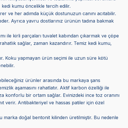
edi kumu öncelikle tercih edilir.
girer ve her adımda küçük dostunuzun canını acıtabilir.
sız eder. Ayrıca yavru dostlarınız ürünün tadına bakmak
mı ile kirli parçaları tuvalet kabından çıkarmak ve çöpe
ra rahatlık sağlar, zaman kazandırır. Temiz kedi kumu,
ır. Koku yapmayan ürün seçimi ile uzun süre kötü
ebilir.
debileceğiniz ürünler arasında bu markaya şans
izlik aşamasını rahatlatır. Aktif karbon özelliği ile
konforlu bir ortam sağlar. Evinizdeki ince toz oranını
ıt verir. Antibakteriyel ve hassas patiler için özel
marka doğal bentonit kilinden üretilmiştir. Bu nedenle