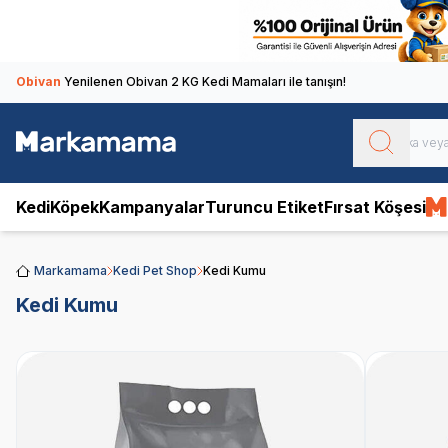
Obivan
Yenilenen Obivan 2 KG Kedi Mamaları ile tanışın!
Kedi
Köpek
Kampanyalar
Turuncu Etiket
Fırsat Köşesi
Markamama
Kedi Pet Shop
Kedi Kumu
Kedi Kumu