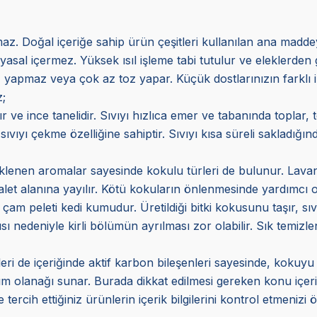
. Doğal içeriğe sahip ürün çeşitleri kullanılan ana maddeye
imyasal içermez. Yüksek ısıl işleme tabi tutulur ve eleklerd
oz yapmaz veya çok az toz yapar. Küçük dostlarınızın farklı i
z;
ır ve ince tanelidir. Sıvıyı hızlıca emer ve tabanında toplar
vıyı çekme özelliğine sahiptir. Sıvıyı kısa süreli sakladığı
 eklenen aromalar sayesinde kokulu türleri de bulunur. Lavan
let alanına yayılır. Kötü kokuların önlenmesinde yardımcı o
çam peleti kedi kumudur. Üretildiği bitki kokusunu taşır, sıvı
sı nedeniyle kirli bölümün ayrılması zor olabilir. Sık temizl
ri de içeriğinde aktif karbon bileşenleri sayesinde, kokuyu
ım olanağı sunar. Burada dikkat edilmesi gereken konu içeri
ercih ettiğiniz ürünlerin içerik bilgilerini kontrol etmenizi ö