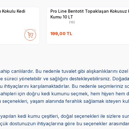
Satıcı
Hızlı Teslimat
 Kokulu Kedi
Pro Line Bentotit Topaklaşan Kokusuz 
Kumu 10 LT
(10)
199,00
TL
hip canlılardır. Bu nedenle tuvalet gibi alışkanlıklarını özel
le süreci yönetebilir ve sağlığını destekleyebilirsiniz. Doğad
 ihtiyaçlarını karşılamaktadırlar. Bu nedenle seçimleriniz s
i sahipleri için doğru kedi kumunu seçmek, hem hijyen hem 
enekleri, yaşam alanında ferahlık sağlamak isteyen kullanıc
pılan kedi kumu çeşitleri, doğal seçenekleri ile sizlere s
üçük dostunuzun ihtiyaçlarına göre bu seçenekler arasından 