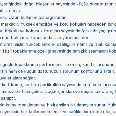
r. İçeriğindeki doğal bileşenler sayesinde küçük dostunuzu
atsız etmez.
ydır. Uzun kullanım olanağı sunar.
 markadır. Yüksek emiciliğe ve kötü kokuları hapseden bir öz
ltır. Kokulu ve kokusuz formları sayesinde farklı ihtiyaç gr
 ürünü bulmanız konusunda size yardımcı olur.
retilmiştir. Yüksek emicilik özelliği ile nemli ve ıslak kal
. Hızlı topaklanma özelliği sayesinde temizlik aşamasını kol
ve güçlü topaklanma performansı ile öne çıkan bir üründür. 
izin hem de küçük dostunuzun solunum konforunu artırır. Far
valet alanı sağlar.
lu kedi kumu, karbon partikülleri sayesinde kötü kokuları u
zahmetsiz bir hâle getirir. Doğal içerikleri ve düşük toz ora
sahiptir.
sıyla kolay topaklanan ve hızlı emilen bir deneyim sunar. 
ı sayesinde her kullanımda temiz ve sağlıklı bir ortam oluşt