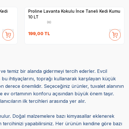
Satıcı
Hızlı Teslimat
Kedi
Proline Lavanta Kokulu İnce Taneli Kedi Kumu
10 LT
(6)
199,00
TL
 ve temiz bir alanda gidermeyi tercih ederler. Evcil
a bu ihtiyaçlarını, toprağı kullanarak karşılayan küçük
on derece önemlidir. Seçeceğiniz ürünler, tuvalet alanının
de ev ortamının konforu açısından büyük önem taşır.
ıların ilk tercihleri arasında yer alır.
unulur. Doğal malzemelere bazı kimyasallar eklenerek
tercihinizi yapabilirsiniz. Her ürünün kendine göre bazı