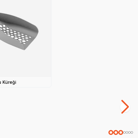
u Küreği
Yetkili