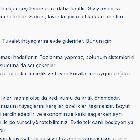
e diğer çeşitlerine göre daha hafiftir. Sıvıyı emer ve
ı hatırlatır. Sabun, lavanta gibi özel kokulu olanları
 Tuvalet ihtiyaçlarını evde giderirler. Bunun için
korunması hedeflenir. Tozlanma yapmaz, solunum sistemlerini
luşumuna da set çekerler.
 gibi ürünler temizlik ve hijyen kurallarına uygun değildir,
likleri mama olsa da kedi kumu da kritik önemdedir.
zun ihtiyaçlarını karşılar özellikleri taşımalıdır. Boyut
ni tercih edebilir ve ekonominize katkı sağlarken aynı
ı ile de süreci yönetebilirsiniz. Evde tek canlı besleyen ya
ır.
ünlerin kimyasal içermesi ve tozlanma yapması sorunlara