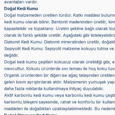
avantajları vardır.
Doğal Kedi Kumu
Doğal malzemeden üretilen türdür. Katkı maddesi bulunmaz
kedi kumu olarak bilinir. Bentonit madeninden üretilir, k
kapasitelidir ve topaklanır. Üretim şekline bağlı olarak t
olarak iki farklı şekilde üretilir. Aşağıdaki gibi listeleyebiliri
Diatomit Kedi Kumu: Diatomit mineralinden üretilir, doğald
Sepiyolit Kedi Kumu: Sepiyolit malzeme kokuyu tutma ve sı
değildir.
Doğal kedi kumu çeşitleri kokusuz olarak üretildiği gibi,
mevcuttur. Kokulu ürünlerde sıvı teması ile hoş koku tuva
Organik ürünlerden bir diğeri ise ağaç talaşından üretilen 
gelen kısım ayrıştırılarak atılır. Malzemenin yumuşak yapı
daha fazla miktarda kullanılmaya ihtiyaç duyulabilir.
Aktif karbonlu kedi kumu veya karbonlu kedi kumu çeşitle
karbonlu bileşeni sayesinde, rahat ve konforlu bir kullan
maddeleri ile doğallıktan uzaklaşılabilmektedir. Bu nedenle t