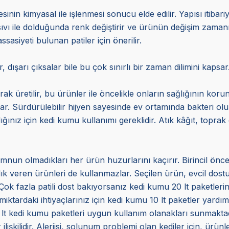
in kimyasal ile işlenmesi sonucu elde edilir. Yapısı itibariyl
sıvı ile dolduğunda renk değiştirir ve ürünün değişim zamanın
sasiyeti bulunan patiler için önerilir.
 dışarı çıksalar bile bu çok sınırlı bir zaman dilimini kapsar.
ınarak üretilir, bu ürünler ile öncelikle onların sağlığının 
rlar. Sürdürülebilir hijyen sayesinde ev ortamında bakteri o
lığınız için kedi kumu kullanımı gereklidir. Atık kâğıt, toprak
un olmadıkları her ürün huzurlarını kaçırır. Birincil önce
k veren ürünleri de kullanmazlar. Seçilen ürün, evcil dostunu
 Çok fazla patili dost bakıyorsanız kedi kumu 20 lt paketleri
miktardaki ihtiyaçlarınız için kedi kumu 10 lt paketler yardım
0 lt kedi kumu paketleri uygun kullanım olanakları sunmaktad
ilişkilidir. Alerjisi, solunum problemi olan kediler için, ür