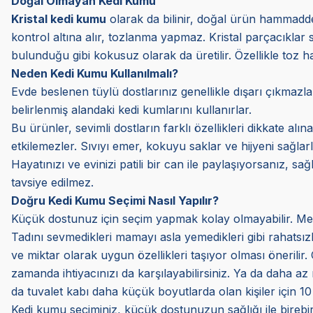
Doğal Olmayan Kedi Kumu
Kristal kedi kumu
olarak da bilinir, doğal ürün hammaddesin
kontrol altına alır, tozlanma yapmaz. Kristal parçacıklar 
bulunduğu gibi kokusuz olarak da üretilir. Özellikle toz has
Neden Kedi Kumu Kullanılmalı?
Evde beslenen tüylü dostlarınız genellikle dışarı çıkmazlar,
belirlenmiş alandaki kedi kumlarını kullanırlar.
Bu ürünler, sevimli dostların farklı özellikleri dikkate al
etkilemezler. Sıvıyı emer, kokuyu saklar ve hijyeni sağla
Hayatınızı ve evinizi patili bir can ile paylaşıyorsanız, sağ
tavsiye edilmez.
Doğru Kedi Kumu Seçimi Nasıl Yapılır?
Küçük dostunuz için seçim yapmak kolay olmayabilir. Memn
Tadını sevmedikleri mamayı asla yemedikleri gibi rahatsızlı
ve miktar olarak uygun özellikleri taşıyor olması önerilir.
zamanda ihtiyacınızı da karşılayabilirsiniz. Ya da daha az 
da tuvalet kabı daha küçük boyutlarda olan kişiler için 1
Kedi kumu seçiminiz, küçük dostunuzun sağlığı ile birebir 