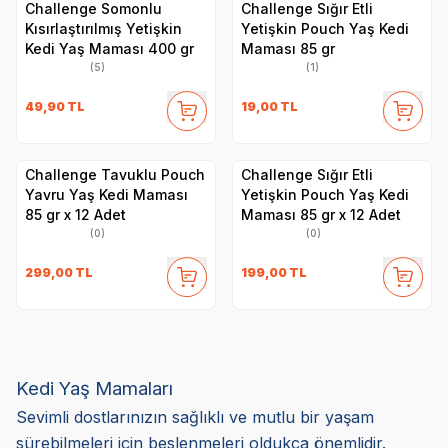
Challenge Somonlu
Challenge Sığır Etli
Kısırlaştırılmış Yetişkin
Yetişkin Pouch Yaş Kedi
Kedi Yaş Maması 400 gr
Maması 85 gr
(5)
(1)
49,90
TL
19,00
TL
Challenge Tavuklu Pouch
Challenge Sığır Etli
Yavru Yaş Kedi Maması
Yetişkin Pouch Yaş Kedi
85 gr x 12 Adet
Maması 85 gr x 12 Adet
(0)
(0)
299,00
TL
199,00
TL
Kedi Yaş Mamaları
Sevimli dostlarınızın sağlıklı ve mutlu bir yaşam
sürebilmeleri için beslenmeleri oldukça önemlidir.