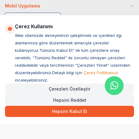
Mobil Uygulama
Çerez Kullanımı
Web sitemizde deneyiminizi iyileştirmek ve içerikleri ilgi
alanlarınıza göre düzenlemek amacıyla çerezler
kullanıyoruz.Tümünü Kabul Et” ile tüm çerezlere onay
verebilir, “Tümünü Reddet” ile zorunlu olmayan çerezleri
reddedebilir veya tercihlerinizi “Çerezleri Yönet” üzerinden
düzenleyebilirsiniz.Detaylı bilgi için
Çerez Politikamızı
Müşteri Hizmetleri
inceleyebilirsiniz.
Çerezleri Özelleştir
Sıkça Sorulan Sorular
Hepsini Reddet
Adres
Ovacık Mah. Hacıoğlu Sok. No:13 Başiskele / KOCAELİ
Hepsini Kabul Et
Müşteri Destek Hattı
0850 532 1141
WhatsApp Destek
0554 871 66 20