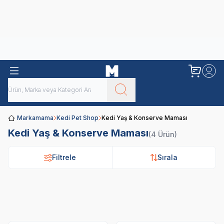
Obivan
Yenilenen Obivan 2 KG Kedi Mamaları ile tanışın!
Markamama
Kedi Pet Shop
Kedi Yaş & Konserve Maması
Kedi Yaş & Konserve Maması
(4 Ürün)
Filtrele
Sırala
Royal Canin
Pro Plan
N&D
Hi