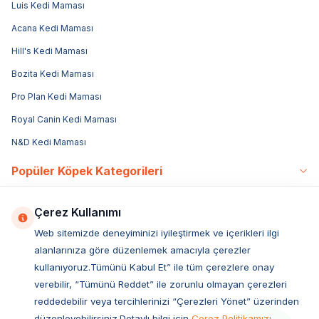
Luis Kedi Maması
Acana Kedi Maması
Hill's Kedi Maması
Bozita Kedi Maması
Pro Plan Kedi Maması
Royal Canin Kedi Maması
N&D Kedi Maması
Popüler Köpek Kategorileri
Köpek Maması
Çerez Kullanımı
Yavru Köpek Maması
Web sitemizde deneyiminizi iyileştirmek ve içerikleri ilgi
Yetişkin Köpek Maması
alanlarınıza göre düzenlemek amacıyla çerezler
Yaşlı Köpek Maması
kullanıyoruz.Tümünü Kabul Et” ile tüm çerezlere onay
verebilir, “Tümünü Reddet” ile zorunlu olmayan çerezleri
Özel Irk Köpek Mamaları
reddedebilir veya tercihlerinizi “Çerezleri Yönet” üzerinden
Küçük Irk Köpek Mamaları
düzenleyebilirsiniz.Detaylı bilgi için
Çerez Politikamızı