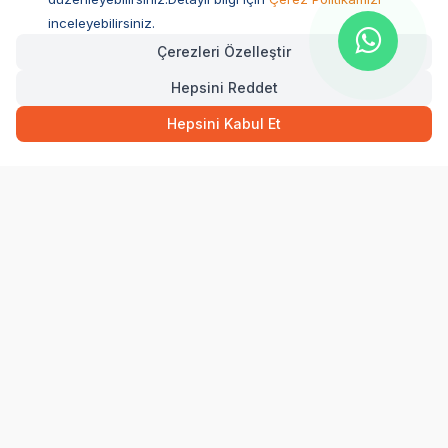
Köpek Konservesi & Yaş Mama
inceleyebilirsiniz.
Çerezleri Özelleştir
Köpek Kemikleri
Köpek Ödül Maması
Hepsini Reddet
Köpek Taşıma Çantası
Hepsini Kabul Et
Köpek Oyuncakları
Köpek Mama Kabı
Köpek Tasması
Köpek Yatağı
Köpek Şampuanı
Bosch Köpek Maması
Felicia Köpek Maması
Advance Köpek Maması
Luis Köpek Maması
Obivan Köpek Maması