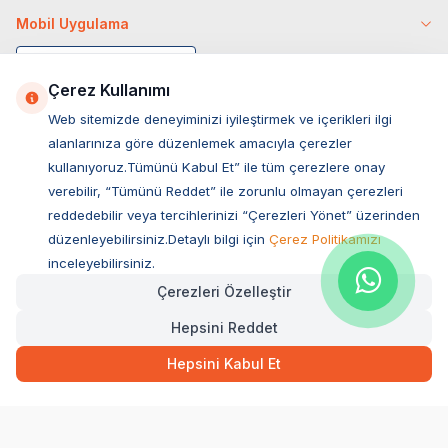
Mobil Uygulama
Çerez Kullanımı
Web sitemizde deneyiminizi iyileştirmek ve içerikleri ilgi
alanlarınıza göre düzenlemek amacıyla çerezler
kullanıyoruz.Tümünü Kabul Et” ile tüm çerezlere onay
verebilir, “Tümünü Reddet” ile zorunlu olmayan çerezleri
reddedebilir veya tercihlerinizi “Çerezleri Yönet” üzerinden
düzenleyebilirsiniz.Detaylı bilgi için
Çerez Politikamızı
Müşteri Hizmetleri
inceleyebilirsiniz.
Çerezleri Özelleştir
Sıkça Sorulan Sorular
Hepsini Reddet
Adres
Ovacık Mah. Hacıoğlu Sok. No:13 Başiskele / KOCAELİ
Hepsini Kabul Et
Müşteri Destek Hattı
0850 532 1141
WhatsApp Destek
0554 871 66 20