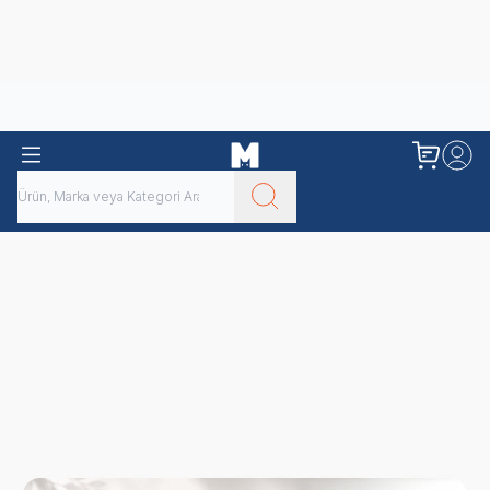
Obivan
Yenilenen Obivan 2 KG Kedi Mamaları ile tanışın!
Kedi Yaş
Kedi Maması
Köpek Maması
Kedi Kumu
Maması