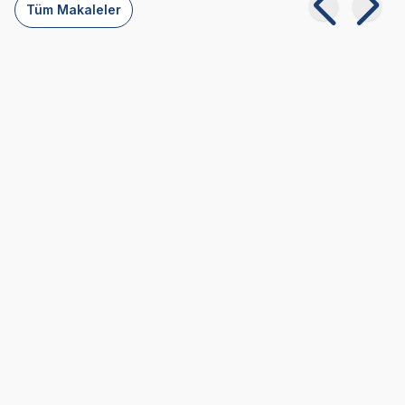
Tüm Makaleler
Kedi ve Köpeklerde Pika Sendromu: Belirtileri ve
Tedavisi
05 08 2026
Genel Bilgiler