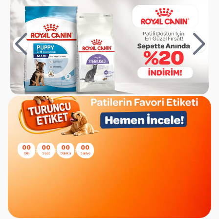
00
00
00
00
:
:
:
Gün
Saat
Dakika
Saniye
N&D Düşük Tahıllı Tavuk Etli ve Narlı
Kısırlaştırılmış Kedi Maması 10 kg
(96)
4.832,22
TL
4.349,00
TL
Sepette %10 indirim