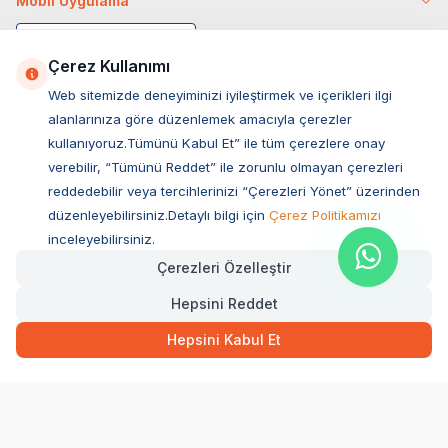
Mobil Uygulama
Çerez Kullanımı
Web sitemizde deneyiminizi iyileştirmek ve içerikleri ilgi
alanlarınıza göre düzenlemek amacıyla çerezler
kullanıyoruz.Tümünü Kabul Et” ile tüm çerezlere onay
verebilir, “Tümünü Reddet” ile zorunlu olmayan çerezleri
reddedebilir veya tercihlerinizi “Çerezleri Yönet” üzerinden
düzenleyebilirsiniz.Detaylı bilgi için
Çerez Politikamızı
Müşteri Hizmetleri
inceleyebilirsiniz.
Çerezleri Özelleştir
Sıkça Sorulan Sorular
Hepsini Reddet
Adres
Ovacık Mah. Hacıoğlu Sok. No:13 Başiskele / KOCAELİ
Hepsini Kabul Et
Müşteri Destek Hattı
0850 532 1141
WhatsApp Destek
0554 871 66 20