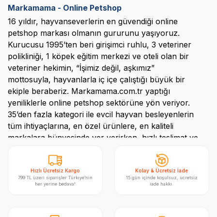
Markamama - Online Petshop
16 yıldır, hayvanseverlerin en güvendiği online
petshop
markası olmanın gururunu yaşıyoruz.
Kurucusu 1995’ten beri girişimci ruhlu, 3 veteriner
polikliniği, 1 köpek eğitim merkezi ve oteli olan bir
veteriner hekimin, “İşimiz değil, aşkımız”
mottosuyla, hayvanlarla iç içe çalıştığı büyük bir
ekiple beraberiz. Markamama.com.tr yaptığı
yeniliklerle online
petshop
sektörüne yön veriyor.
35’den
fazla kategori ile evcil hayvan besleyenlerin
tüm ihtiyaçlarına, en özel ürünlere, en kaliteli
markalara bünyesinde yer verirken, hızlı teslimat ve
%100 müşteri memnuniyeti hedefiyle ilerleyen,
standartlarını her geçen gün yenilikçi ruhu ile
arttıran doğru adres.
Hızlı Ücretsiz Kargo
Kolay & Ücretsiz İade
799 TL üzeri siparişler Türkiye’nin
15 gün içinde koşulsuz, ücretsiz
her yerine bedava!
iade hakkı.
Turuncu Etiket
Markamama.com.tr’de
en sevilen evcil hayvan