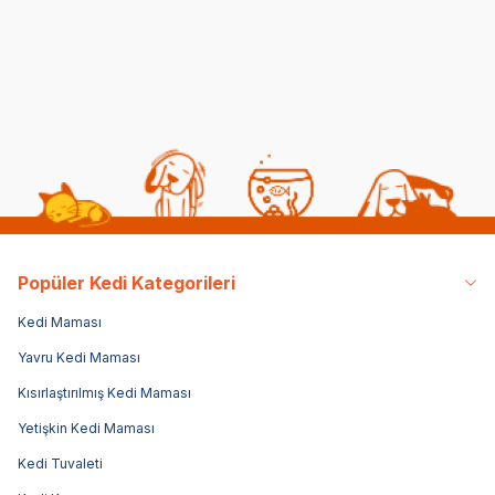
3.331,00
TL
3.382,00
TL
3.0
Popüler Kedi Kategorileri
Kedi Maması
Yavru Kedi Maması
Kısırlaştırılmış Kedi Maması
Yetişkin Kedi Maması
Kedi Tuvaleti