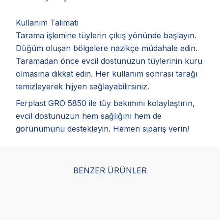
Kullanım Talimatı
Tarama işlemine tüylerin çıkış yönünde başlayın.
Düğüm oluşan bölgelere nazikçe müdahale edin.
Taramadan önce evcil dostunuzun tüylerinin kuru
olmasına dikkat edin. Her kullanım sonrası tarağı
temizleyerek hijyen sağlayabilirsiniz.
Ferplast GRO 5850 ile tüy bakımını kolaylaştırın,
evcil dostunuzun hem sağlığını hem de
görünümünü destekleyin. Hemen sipariş verin!
BENZER ÜRÜNLER
Furminator Kısa Tüylü
Furminatör Uzun Tüylü
Fur
Köpekler İçin Tarak
Büyük Irk Köpekler İçin
Uz
Large
Tarak XLarge
Tar
(1)
(2)