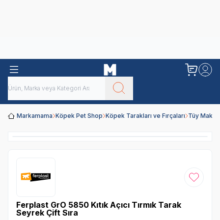
Obivan
Yenilenen Obivan 2 KG Kedi Mamaları ile tanışın!
Markamama
Köpek Pet Shop
Köpek Tarakları ve Fırçaları
Tüy Makas
Favoriye
Ferplast GrO 5850 Kıtık Açıcı Tırmık Tarak
Seyrek Çift Sıra