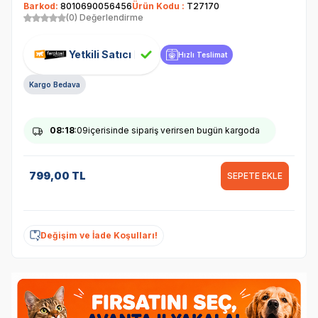
Barkod:
8010690056456
Ürün Kodu :
T27170
(0) Değerlendirme
Yetkili Satıcı
Hızlı Teslimat
Kargo Bedava
08
:18
:08
içerisinde sipariş verirsen bugün kargoda
799,00
TL
SEPETE EKLE
Değişim ve İade Koşulları!