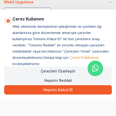
Mobil Uygulama
Çerez Kullanımı
Web sitemizde deneyiminizi iyileştirmek ve içerikleri ilgi
alanlarınıza göre düzenlemek amacıyla çerezler
kullanıyoruz.Tümünü Kabul Et” ile tüm çerezlere onay
verebilir, “Tümünü Reddet” ile zorunlu olmayan çerezleri
reddedebilir veya tercihlerinizi “Çerezleri Yönet” üzerinden
düzenleyebilirsiniz.Detaylı bilgi için
Çerez Politikamızı
Müşteri Hizmetleri
inceleyebilirsiniz.
Çerezleri Özelleştir
Sıkça Sorulan Sorular
Hepsini Reddet
Adres
799,00
TL
Hızlı Teslimat
Kargo Bedava
Ovacık Mah. Hacıoğlu Sok. No:13 Başiskele / KOCAELİ
Hepsini Kabul Et
Müşteri Destek Hattı
SEPETE EKLE
0850 532 1141
WhatsApp Destek
0554 871 66 20