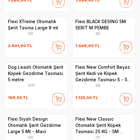
1.249,00
TL
1.099,00
TL
Flexi XTreme Otomatik
Flexi BLACK DESING 5M
Şerit Tasma Large 8 mt
SERIT M PEMBE
(0)
(0)
2.901,00
TL
1.048,00
TL
Dog Leash Otomatik Şerit
Flexi New Comfort Beyaz
Köpek Gezdirme Tasması
Şerit Kedi ve Köpek
5 metre
Gezdirme Tasması S - 5M
- Pembe
(27)
(0)
199,00
TL
1.125,00
TL
Flexi Siyah Design
Flexi New Classic
Otomatik Şerit Gezdirme
Otomatik Şerit Köpek
Large 5 Mt - Mavi
Tasması 25 KG - 5M
Medium Siyah
(0)
(1)