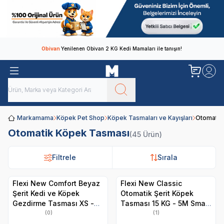
Obivan
Yenilenen Obivan 2 KG Kedi Mamaları ile tanışın!
Markamama
Köpek Pet Shop
Köpek Tasmaları ve Kayışları
Otomatik
Otomatik Köpek Tasması
(45 Ürün)
Filtrele
Filtrele
Sırala
Sırala
Flexi New Comfort Beyaz
Flexi New Classic
Şerit Kedi ve Köpek
Otomatik Şerit Köpek
Gezdirme Tasması XS -
Tasması 15 KG - 5M Small
3M- Siyah
Mavi
(0)
(1)