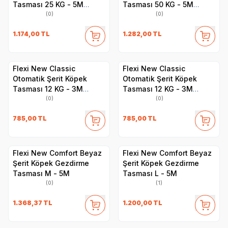
Tasması 25 KG - 5M
Tasması 50 KG - 5M
Medium Mavi
Large Siyah
(0)
(0)
1.174,00
TL
1.282,00
TL
Flexi New Classic
Flexi New Classic
Otomatik Şerit Köpek
Otomatik Şerit Köpek
Tasması 12 KG - 3M
Tasması 12 KG - 3M
XSmall Pembe
XSmall Kırmızı
(0)
(0)
785,00
TL
785,00
TL
Flexi New Comfort Beyaz
Flexi New Comfort Beyaz
Şerit Köpek Gezdirme
Şerit Köpek Gezdirme
Tasması M - 5M
Tasması L - 5M
(0)
(1)
1.368,37
TL
1.200,00
TL