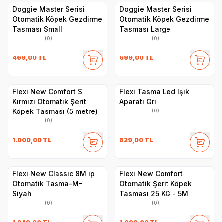
Doggie Master Serisi
Doggie Master Serisi
Otomatik Köpek Gezdirme
Otomatik Köpek Gezdirme
Tasması Small
Tasması Large
(0)
(0)
469,00
TL
699,00
TL
Flexi New Comfort S
Flexi Tasma Led Işık
Kırmızı Otomatik Şerit
Aparatı Gri
Köpek Tasması (5 metre)
(0)
(0)
1.000,00
TL
829,00
TL
Flexi New Classic 8M ip
Flexi New Comfort
Otomatik Tasma-M-
Otomatik Şerit Köpek
Siyah
Tasması 25 KG - 5M
Medium Mavi
(0)
(0)