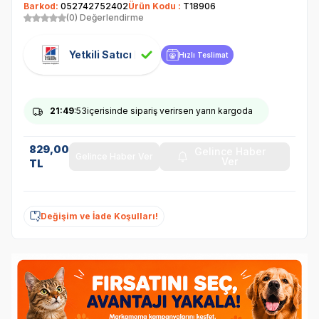
Barkod:
052742752402
Ürün Kodu :
T18906
(0) Değerlendirme
Yetkili Satıcı
Hızlı Teslimat
21
:49
:53
içerisinde sipariş verirsen yarın kargoda
829,00
Gelince Haber
Gelince Haber Ver
Ver
TL
Değişim ve İade Koşulları!