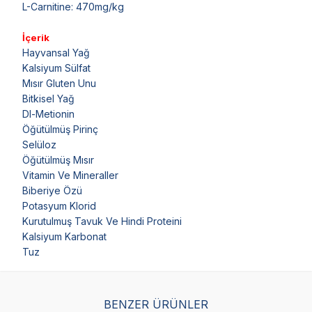
L-Carnitine: 470mg/kg
İçerik
Hayvansal Yağ
Kalsiyum Sülfat
Mısır Gluten Unu
Bitkisel Yağ
Dl-Metionin
Öğütülmüş Pirinç
Selüloz
Öğütülmüş Mısır
Vitamin Ve Mineraller
Biberiye Özü
Potasyum Klorid
Kurutulmuş Tavuk Ve Hindi Proteini
Kalsiyum Karbonat
Tuz
BENZER ÜRÜNLER