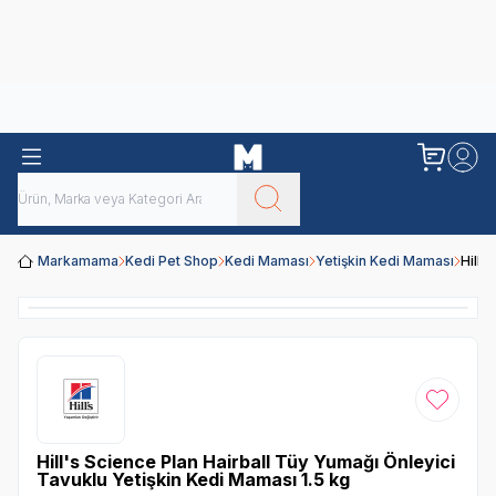
Obivan
Yenilenen Obivan 2 KG Kedi Mamaları ile tanışın!
Markamama
Kedi Pet Shop
Kedi Maması
Yetişkin Kedi Maması
Hill'
Favoriye
Hill's Science Plan Hairball Tüy Yumağı Önleyici
Tavuklu Yetişkin Kedi Maması 1.5 kg