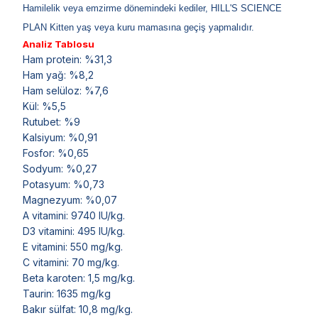
Hamilelik veya emzirme dönemindeki kediler, HILL'S SCIENCE
PLAN Kitten yaş veya kuru mamasına geçiş yapmalıdır.
Analiz Tablosu
Ham protein: %31,3
Ham yağ: %8,2
Ham selüloz: %7,6
Kül: %5,5
Rutubet: %9
Kalsiyum: %0,91
Fosfor: %0,65
Sodyum: %0,27
Potasyum: %0,73
Magnezyum: %0,07
A vitamini: 9740 IU/kg.
D3 vitamini: 495 IU/kg.
E vitamini: 550 mg/kg.
C vitamini: 70 mg/kg.
Beta karoten: 1,5 mg/kg.
Taurin: 1635 mg/kg
Bakır sülfat: 10,8 mg/kg.