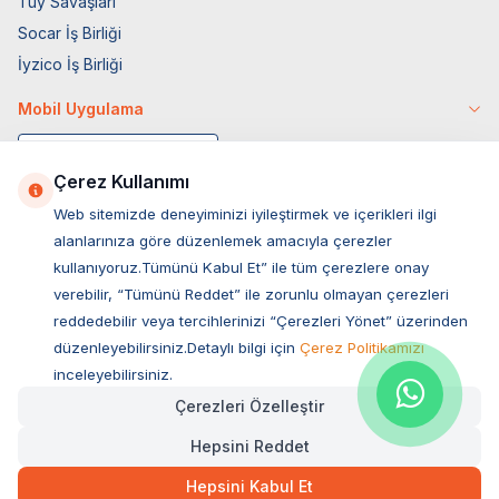
Tüy Savaşları
Socar İş Birliği
İyzico İş Birliği
Mobil Uygulama
Çerez Kullanımı
Web sitemizde deneyiminizi iyileştirmek ve içerikleri ilgi
alanlarınıza göre düzenlemek amacıyla çerezler
kullanıyoruz.Tümünü Kabul Et” ile tüm çerezlere onay
verebilir, “Tümünü Reddet” ile zorunlu olmayan çerezleri
reddedebilir veya tercihlerinizi “Çerezleri Yönet” üzerinden
düzenleyebilirsiniz.Detaylı bilgi için
Çerez Politikamızı
Müşteri Hizmetleri
inceleyebilirsiniz.
Çerezleri Özelleştir
Sıkça Sorulan Sorular
Hepsini Reddet
Adres
829,00
TL
Hızlı Teslimat
Ovacık Mah. Hacıoğlu Sok. No:13 Başiskele / KOCAELİ
Hepsini Kabul Et
Müşteri Destek Hattı