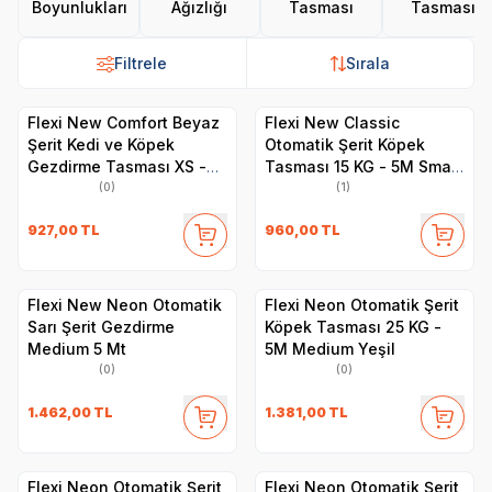
Boyunlukları
Ağızlığı
Tasması
Tasması
Filtrele
Sırala
Flexi New Comfort Beyaz
Flexi New Classic
Şerit Kedi ve Köpek
Otomatik Şerit Köpek
Gezdirme Tasması XS -
Tasması 15 KG - 5M Small
3M- Siyah
Mavi
(0)
(1)
927,00
TL
960,00
TL
Flexi New Neon Otomatik
Flexi Neon Otomatik Şerit
Sarı Şerit Gezdirme
Köpek Tasması 25 KG -
Medium 5 Mt
5M Medium Yeşil
(0)
(0)
1.462,00
TL
1.381,00
TL
Flexi Neon Otomatik Şerit
Flexi Neon Otomatik Şerit