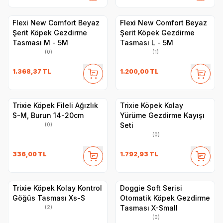
Flexi New Comfort Beyaz
Flexi New Comfort Beyaz
Şerit Köpek Gezdirme
Şerit Köpek Gezdirme
Tasması M - 5M
Tasması L - 5M
(0)
(1)
1.368,37
TL
1.200,00
TL
Trixie Köpek Fileli Ağızlık
Trixie Köpek Kolay
S-M, Burun 14-20cm
Yürüme Gezdirme Kayışı
Seti
(0)
(0)
336,00
TL
1.792,93
TL
Trixie Köpek Kolay Kontrol
Doggie Soft Serisi
Göğüs Tasması Xs-S
Otomatik Köpek Gezdirme
Tasması X-Small
(2)
(0)