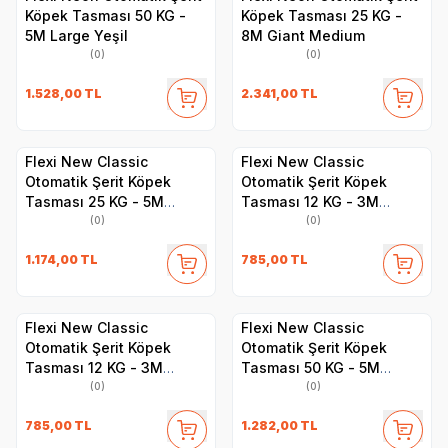
Köpek Tasması 50 KG -
Köpek Tasması 25 KG -
5M Large Yeşil
8M Giant Medium
(0)
(0)
1.528,00
TL
2.341,00
TL
Flexi New Classic
Flexi New Classic
Otomatik Şerit Köpek
Otomatik Şerit Köpek
Tasması 25 KG - 5M
Tasması 12 KG - 3M
Medium Mavi
XSmall Kırmızı
(0)
(0)
1.174,00
TL
785,00
TL
Flexi New Classic
Flexi New Classic
Otomatik Şerit Köpek
Otomatik Şerit Köpek
Tasması 12 KG - 3M
Tasması 50 KG - 5M
XSmall Pembe
Large Siyah
(0)
(0)
785,00
TL
1.282,00
TL