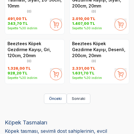
10mm
200cm, 20mm
(0)
(0)
491,00
TL
2.010,00
TL
343,70
TL
1.407,00
TL
Sepette %30 indirim
Sepette %30 indirim
Beeztees Köpek
Beeztees Köpek
Gezdirme Kayışı, Gri,
Gezdirme Kayışı, Desenli,
120cm, 20mm
200cm, 20mm
(0)
(0)
1.326,00
TL
2.331,00
TL
928,20
TL
1.631,70
TL
Sepette %30 indirim
Sepette %30 indirim
Önceki
Sonraki
Köpek Tasmaları
Köpek tasması, sevimli dost sahiplerinin, evcil