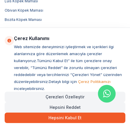
Luis Köpek Maması
Obivan Köpek Maması
Bozita Köpek Maması
Acana Köpek Maması
Çerez Kullanımı
Royal Canin Köpek Maması
Web sitemizde deneyiminizi iyileştirmek ve içerikleri ilgi
Hill's Köpek Maması
alanlarınıza göre düzenlemek amacıyla çerezler
Pro Plan Köpek Maması
kullanıyoruz.Tümünü Kabul Et” ile tüm çerezlere onay
N&D Köpek Maması
verebilir, “Tümünü Reddet” ile zorunlu olmayan çerezleri
reddedebilir veya tercihlerinizi “Çerezleri Yönet” üzerinden
Popüler Markalar
düzenleyebilirsiniz.Detaylı bilgi için
Çerez Politikamızı
Royal Canin
inceleyebilirsiniz.
Çerezleri Özelleştir
Pro Plan
Bozita
Hepsini Reddet
Hills
Hepsini Kabul Et
Sanebelle