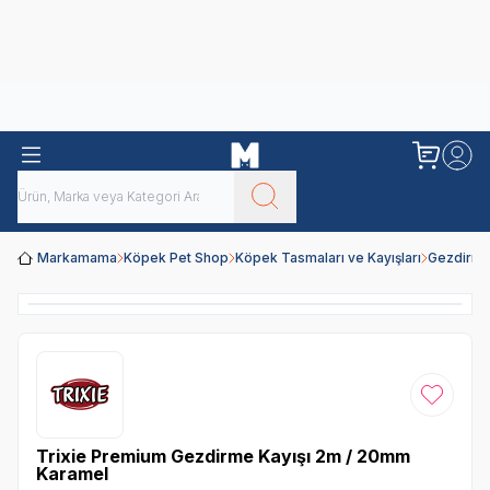
Obivan
Yenilenen Obivan 2 KG Kedi Mamaları ile tanışın!
Markamama
Köpek Pet Shop
Köpek Tasmaları ve Kayışları
Gezdirme
Favoriye
Trixie Premium Gezdirme Kayışı 2m / 20mm
Karamel