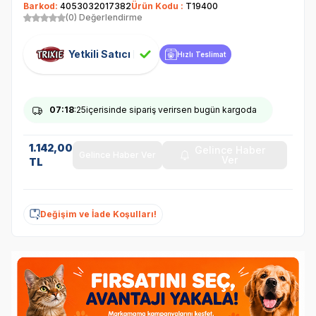
Barkod:
4053032017382
Ürün Kodu :
T19400
(0) Değerlendirme
Yetkili Satıcı
Hızlı Teslimat
07
:18
:24
içerisinde sipariş verirsen bugün kargoda
1.142,00
Gelince Haber
Gelince Haber Ver
Ver
TL
Değişim ve İade Koşulları!