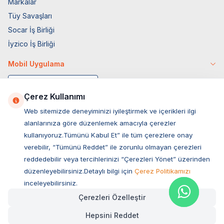
Markalar
Tüy Savaşları
Socar İş Birliği
İyzico İş Birliği
Mobil Uygulama
Çerez Kullanımı
Web sitemizde deneyiminizi iyileştirmek ve içerikleri ilgi
alanlarınıza göre düzenlemek amacıyla çerezler
kullanıyoruz.Tümünü Kabul Et” ile tüm çerezlere onay
verebilir, “Tümünü Reddet” ile zorunlu olmayan çerezleri
reddedebilir veya tercihlerinizi “Çerezleri Yönet” üzerinden
düzenleyebilirsiniz.Detaylı bilgi için
Çerez Politikamızı
Müşteri Hizmetleri
inceleyebilirsiniz.
Çerezleri Özelleştir
Sıkça Sorulan Sorular
Hepsini Reddet
Adres