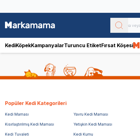
Obivan
Yenilenen Obivan 2 KG Kedi Mamaları ile tanışın!
Kedi
Köpek
Kampanyalar
Turuncu Etiket
Fırsat Köşesi
Popüler Kedi Kategorileri
Kedi Maması
Yavru Kedi Maması
Kısırlaştırılmış Kedi Maması
Yetişkin Kedi Maması
Kedi Tuvaleti
Kedi Kumu