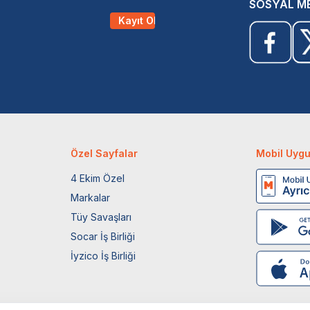
SOSYAL M
Kayıt Ol
Özel Sayfalar
Mobil Uyg
4 Ekim Özel
Markalar
Tüy Savaşları
Socar İş Birliği
İyzico İş Birliği