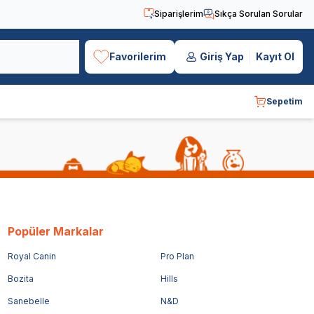
Siparişlerim
Sıkça Sorulan Sorular
Favorilerim
Giriş Yap
Kayıt Ol
Sepetim
Popüler Markalar
Royal Canin
Pro Plan
Bozita
Hills
Sanebelle
N&D