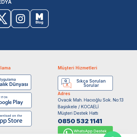
EDYA
ulama
Müşteri Hizmetleri
Sıkça Sorulan
Sorular
Adres
Ovacık Mah. Hacıoğlu Sok. No:13
Başiskele / KOCAELİ
Müşteri Destek Hattı
0850 532 1141
WhatsApp Destek
0554 871 66 20