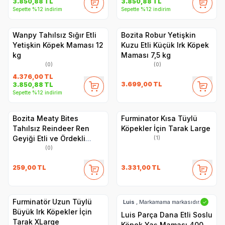
3.850,88
TL
3.850,88
TL
Sepette %12 indirim
Sepette %12 indirim
Wanpy Tahılsız Sığır Etli
Bozita Robur Yetişkin
Yetişkin Köpek Maması 12
Kuzu Etli Küçük Irk Köpek
kg
Maması 7,5 kg
(0)
(0)
4.376,00
TL
3.699,00
TL
3.850,88
TL
Sepette %12 indirim
Bozita Meaty Bites
Furminator Kısa Tüylü
Tahılsız Reindeer Ren
Köpekler İçin Tarak Large
Geyiği Etli ve Ördekli
(1)
Köpek Ödül Maması 70 gr
(0)
259,00
TL
3.331,00
TL
Furminatör Uzun Tüylü
Luis
, Markamama markasıdır.
✓
Büyük Irk Köpekler İçin
Luis Parça Dana Etli Soslu
Tarak XLarge
Köpek Yaş Maması 400