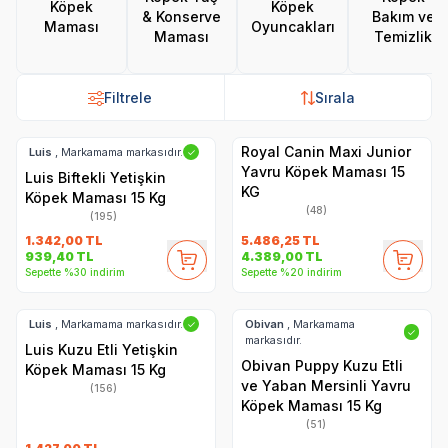
Köpek
Köpek
& Konserve
Bakım ve
Maması
Oyuncakları
Maması
Temizlik
Filtrele
Sırala
Royal Canin Maxi Junior
Luis
, Markamama markasıdır.
✓
Yavru Köpek Maması 15
Luis Biftekli Yetişkin
KG
Köpek Maması 15 Kg
(48)
(195)
1.342,00
TL
5.486,25
TL
939,40
TL
4.389,00
TL
Sepette %30 indirim
Sepette %20 indirim
Luis
, Markamama markasıdır.
Obivan
, Markamama
✓
✓
markasıdır.
Luis Kuzu Etli Yetişkin
Obivan Puppy Kuzu Etli
Köpek Maması 15 Kg
ve Yaban Mersinli Yavru
(156)
Köpek Maması 15 Kg
(51)