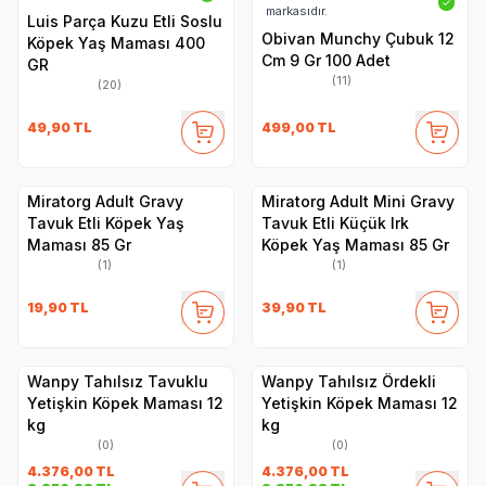
✓
markasıdır.
Luis Parça Kuzu Etli Soslu
Obivan Munchy Çubuk 12
Köpek Yaş Maması 400
Cm 9 Gr 100 Adet
GR
(11)
(20)
49,90
TL
499,00
TL
Miratorg Adult Gravy
Miratorg Adult Mini Gravy
Tavuk Etli Köpek Yaş
Tavuk Etli Küçük Irk
Maması 85 Gr
Köpek Yaş Maması 85 Gr
(1)
(1)
19,90
TL
39,90
TL
Wanpy Tahılsız Tavuklu
Wanpy Tahılsız Ördekli
Yetişkin Köpek Maması 12
Yetişkin Köpek Maması 12
kg
kg
(0)
(0)
4.376,00
TL
4.376,00
TL