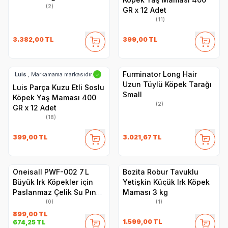
(2)
GR x 12 Adet
(11)
3.382,00
TL
399,00
TL
Furminator Long Hair
Luis
, Markamama markasıdır.
✓
Uzun Tüylü Köpek Tarağı
Luis Parça Kuzu Etli Soslu
Small
Köpek Yaş Maması 400
(2)
GR x 12 Adet
(18)
399,00
TL
3.021,67
TL
Oneisall PWF-002 7 L
Bozita Robur Tavuklu
Büyük Irk Köpekler için
Yetişkin Küçük Irk Köpek
Paslanmaz Çelik Su Pınarı
Maması 3 kg
- Yedek Filtre Seti (8’li
(0)
(1)
Paket)
899,00
TL
1.599,00
TL
674,25
TL