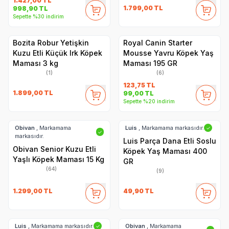
1.427,00
TL
1.799,00
TL
998,90
TL
Sepette %30 indirim
Bozita Robur Yetişkin
Royal Canin Starter
Kuzu Etli Küçük Irk Köpek
Mousse Yavru Köpek Yaş
Maması 3 kg
Maması 195 GR
(1)
(6)
123,75
TL
1.899,00
TL
99,00
TL
Sepette %20 indirim
Obivan
, Markamama
Luis
, Markamama markasıdır.
✓
✓
markasıdır.
Luis Parça Dana Etli Soslu
Obivan Senior Kuzu Etli
Köpek Yaş Maması 400
Yaşlı Köpek Maması 15 Kg
GR
(64)
(9)
1.299,00
TL
49,90
TL
Luis
, Markamama markasıdır.
Obivan
, Markamama
✓