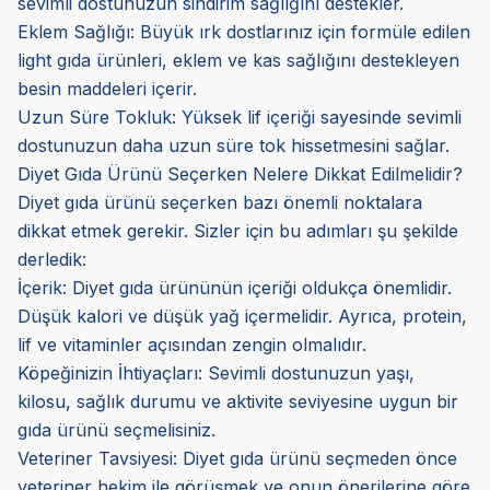
sevimli dostunuzun sindirim sağlığını destekler.
Eklem Sağlığı: Büyük ırk dostlarınız için formüle edilen
light gıda ürünleri, eklem ve kas sağlığını destekleyen
besin maddeleri içerir.
Uzun Süre Tokluk: Yüksek lif içeriği sayesinde sevimli
dostunuzun daha uzun süre tok hissetmesini sağlar.
Diyet Gıda Ürünü Seçerken Nelere Dikkat Edilmelidir?
Diyet gıda ürünü seçerken bazı önemli noktalara
dikkat etmek gerekir. Sizler için bu adımları şu şekilde
derledik:
İçerik: Diyet gıda ürününün içeriği oldukça önemlidir.
Düşük kalori ve düşük yağ içermelidir. Ayrıca, protein,
lif ve vitaminler açısından zengin olmalıdır.
Köpeğinizin İhtiyaçları: Sevimli dostunuzun yaşı,
kilosu, sağlık durumu ve aktivite seviyesine uygun bir
gıda ürünü seçmelisiniz.
Veteriner Tavsiyesi: Diyet gıda ürünü seçmeden önce
veteriner hekim ile görüşmek ve onun önerilerine göre