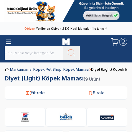
Obivan
Yenilenen Obivan 2 KG Kedi Mamaları ile tanışın!
Markamama
Köpek Pet Shop
Köpek Maması
Diyet (Light) Köpek Ma
Diyet (Light) Köpek Maması
(9 Ürün)
Filtrele
Sırala
Hills
Bosch
Advance
Br