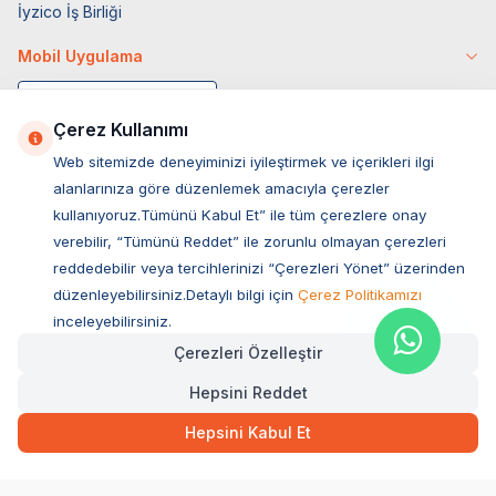
İyzico İş Birliği
Mobil Uygulama
Çerez Kullanımı
Web sitemizde deneyiminizi iyileştirmek ve içerikleri ilgi
alanlarınıza göre düzenlemek amacıyla çerezler
kullanıyoruz.Tümünü Kabul Et” ile tüm çerezlere onay
verebilir, “Tümünü Reddet” ile zorunlu olmayan çerezleri
reddedebilir veya tercihlerinizi “Çerezleri Yönet” üzerinden
düzenleyebilirsiniz.Detaylı bilgi için
Çerez Politikamızı
Müşteri Hizmetleri
inceleyebilirsiniz.
Çerezleri Özelleştir
Sıkça Sorulan Sorular
Hepsini Reddet
Adres
Ovacık Mah. Hacıoğlu Sok. No:13 Başiskele / KOCAELİ
Hepsini Kabul Et
Müşteri Destek Hattı
0850 532 1141