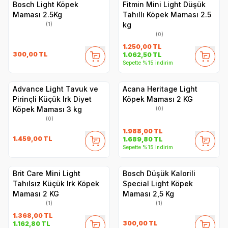
Bosch Light Köpek
Fitmin Mini Light Düşük
Maması 2.5Kg
Tahıllı Köpek Maması 2.5
kg
(1)
(0)
1.250,00
TL
300,00
TL
1.062,50
TL
Sepette %15 indirim
Advance Light Tavuk ve
Acana Heritage Light
Pirinçli Küçük Irk Diyet
Köpek Maması 2 KG
Köpek Maması 3 kg
(0)
(0)
1.988,00
TL
1.459,00
TL
1.689,80
TL
Sepette %15 indirim
Brit Care Mini Light
Bosch Düşük Kalorili
Tahılsız Küçük Irk Köpek
Special Light Köpek
Maması 2 KG
Maması 2,5 Kg
(1)
(1)
1.368,00
TL
300,00
TL
1.162,80
TL