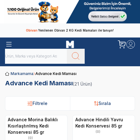
Obivan
Yenilenen Obivan 2 KG Kedi Mamaları ile tanışın!
Markamama
Advance Kedi Maması
Advance Kedi Maması
(21 Ürün)
Filtrele
Filtrele
Sırala
Sırala
Advance Morina Balıklı
Advance Hindili Yavru
Kısırlaştırılmış Kedi
Kedi Konservesi 85 gr
Konservesi 85 gr
(0)
(0)