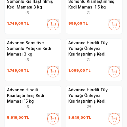
Somonlu Kısırlaştırılmış
Somonlu Kısırlaştırılmış
Kedi Maması 3 kg
Kedi Maması 1.5 kg
(1)
(1)
1.749,00
TL
999,00
TL
Advance Sensitive
Advance Hindili Tüy
Somonlu Yetişkin Kedi
Yumağı Önleyici
Maması 3 kg
Kısırlaştırılmış Kedi
Maması 1.5 kg
(1)
(1)
1.749,00
TL
1.099,00
TL
Advance Hindili
Advance Hindili Tüy
Kısırlaştırılmış Kedi
Yumağı Önleyici
Maması 15 kg
Kısırlaştırılmış Kedi
Maması 10 kg
(1)
(0)
5.619,00
TL
5.649,00
TL