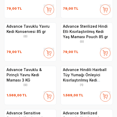
79,00
TL
79,00
TL
Advance Tavuklu Yavru
Advance Sterilized Hindi
Kedi Konservesi 85 gr
Etli Kısırlaştırılmış Kedi
Yaş Maması Pouch 85 gr
(0)
(0)
79,00
TL
79,00
TL
Advance Tavuklu &
Advance Hindili Hairball
Pirinçli Yavru Kedi
Tüy Yumağı Önleyici
Maması 3 KG
Kısırlaştırılmış Kedi
Maması 3 kg
(0)
(1)
1.569,00
TL
1.569,00
TL
Advance Sensitive
Advance Sterilized