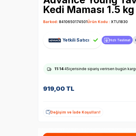
Kedi Maması 1.5 kg
Barkod:
8410650174501
Ürün Kodu :
XTU1830
Yetkili Satıcı
Hızlı Teslimat
11
:14
:44
içerisinde sipariş verirsen bugün kar
919,00
TL
Değişim ve İade Koşulları!