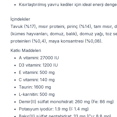
Kısırlaştırılmış yavru kediler için ideal enerji denge
İçindekiler
Tavuk (%17), mısır proteini, pirinç (%14), tam mısır, 
(kümes hayvanları, domuz, balık), domuz yağı, toz sel
proteinleri (%0,4), maya konsantresi (%0,08).
Katkı Maddeleri
A vitamini: 27000 IU
D3 vitamini: 1200 IU
E vitamini: 500 mg
C vitamini: 140 mg
Taurin: 1600 mg
L-karnitin: 500 mg
Demir(II) sülfat monohidrat: 260 mg (Fe: 86 mg)
Potasyum iyodür: 1.9 mg (I: 1.4 mg)
Bakır(II) sülfat pentahidrat: 33 mg (Cu: 8.8 mg)