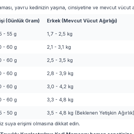
sı, yavru kedinizin yaşına, cinsiyetine ve mevcut vücut ağı
işi (Günlük Gram)
Erkek (Mevcut Vücut Ağırlığı)
5 - 55 g
1,7 - 2,5 kg
0 - 60 g
2,1 - 3,1 kg
0 - 60 g
2,5 - 3,5 kg
0 - 60 g
2,8 - 3,9 kg
0 - 60 g
3,0 - 4,2 kg
0 - 60 g
3,3 - 4,8 kg
5 - 50 g
3,5 - 4,8 kg (Beklenen Yetişkin Ağırlık
z suya erişimi olmasına dikkat edin.