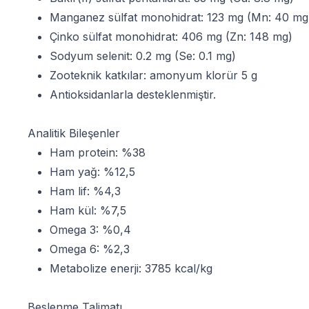
Manganez sülfat monohidrat: 123 mg (Mn: 40 mg
Çinko sülfat monohidrat: 406 mg (Zn: 148 mg)
Sodyum selenit: 0.2 mg (Se: 0.1 mg)
Zooteknik katkılar: amonyum klorür 5 g
Antioksidanlarla desteklenmiştir.
Analitik Bileşenler
Ham protein: %38
Ham yağ: %12,5
Ham lif: %4,3
Ham kül: %7,5
Omega 3: %0,4
Omega 6: %2,3
Metabolize enerji: 3785 kcal/kg
Beslenme Talimatı