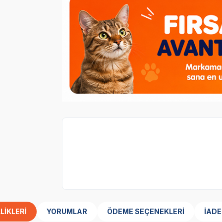
1 adet
Advance Young Tavuklu Kısırlaşt
Hediyeler
LIKLERI
YORUMLAR
ÖDEME SEÇENEKLERI
İADE