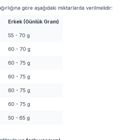
rlığına göre aşağıdaki miktarlarda verilmelidir:
Erkek (Günlük Gram)
55 - 70 g
60 - 70 g
60 - 75 g
60 - 75 g
60 - 75 g
60 - 75 g
)
50 - 65 g