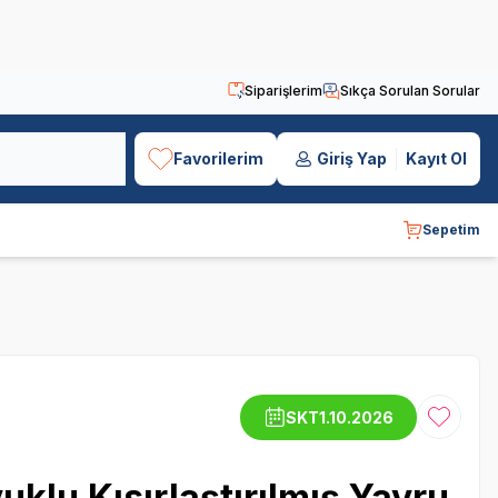
Siparişlerim
Sıkça Sorulan Sorular
Favorilerim
Giriş Yap
Kayıt Ol
Sepetim
SKT
1.10.2026
Favoriye
klu Kısırlaştırılmış Yavru