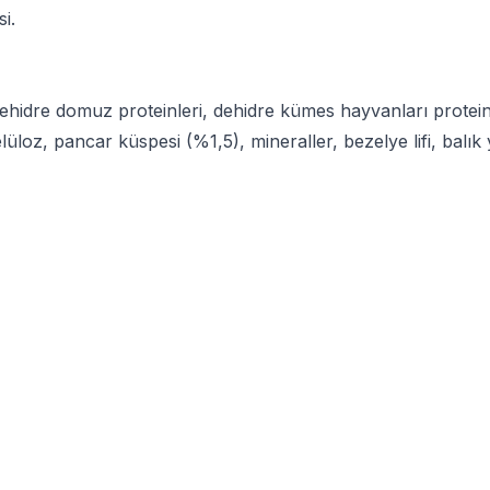
si.
dehidre domuz proteinleri, dehidre kümes hayvanları proteinl
üloz, pancar küspesi (%1,5), mineraller, bezelye lifi, balı