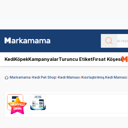
Obivan
Yenilenen Obivan 2 KG Kedi Mamaları ile tanışın!
Kedi
Köpek
Kampanyalar
Turuncu Etiket
Fırsat Köşesi
Markamama
Kedi Pet Shop
Kedi Maması
Kısırlaştırılmış Kedi Maması