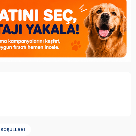
ırılmış Yavru Kedi Maması 1.5 kg
ürünü alana, Çeşitli
 KOŞULLARI