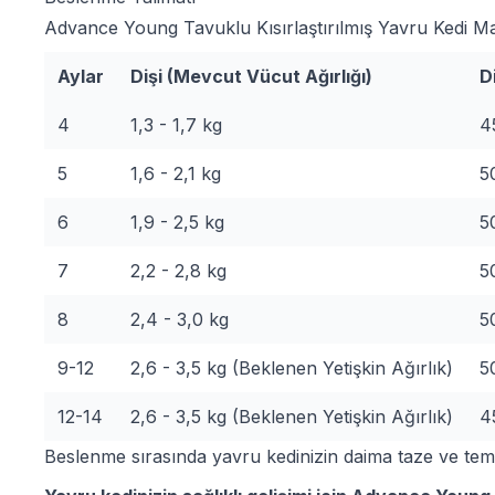
Advance Young Tavuklu Kısırlaştırılmış Yavru Kedi Mama
Aylar
Dişi (Mevcut Vücut Ağırlığı)
D
4
1,3 - 1,7 kg
4
5
1,6 - 2,1 kg
5
6
1,9 - 2,5 kg
5
7
2,2 - 2,8 kg
5
8
2,4 - 3,0 kg
5
9-12
2,6 - 3,5 kg (Beklenen Yetişkin Ağırlık)
5
12-14
2,6 - 3,5 kg (Beklenen Yetişkin Ağırlık)
4
Beslenme sırasında yavru kedinizin daima taze ve temi