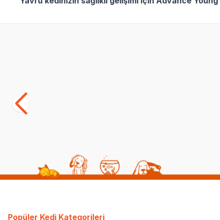
Yavru kedinizin sağlıklı gelişimi için Advance Young
SKT
01.11.2027
Yetkili
Satıcı
Obivan Sterilised Somonlu ve Hamsili
Pro Plan Ste
Kısırlaştırılmış Kedi Maması 2 kg
Yetişkin Ke
(1)
(35
399,00
TL
4.899,00
Popüler Kedi Kategorileri