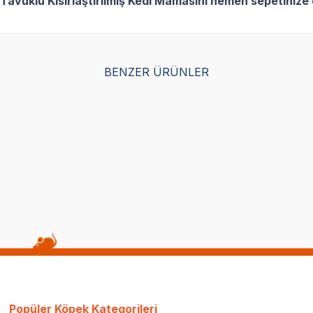
 Tavuklu Kısırlaştırılmış Kedi Mamasını hemen sepetinize 
SKT
1.01.2027
SKT
1.06.2027
BENZER ÜRÜNLER
Yetkili
Yetkili
Satıcı
Satıcı
rilised Somonlu Kısırlaştırılmış
Royal Canin Sterilised Kısırlaşt
di Maması 10 kg
Maması 4 KG
1)
(126)
2.498,75
TL
TL
1.999,00
TL
Sepette %20 indiri
Popüler Köpek Kategorileri