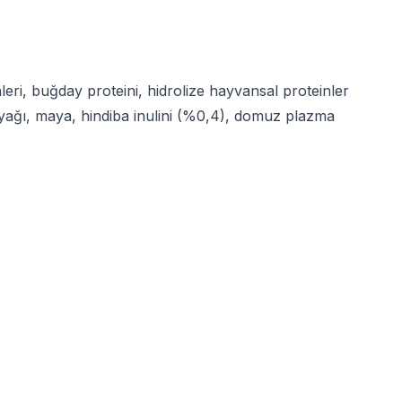
eri, buğday proteini, hidrolize hayvansal proteinler
k yağı, maya, hindiba inulini (%0,4), domuz plazma