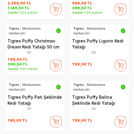
2.299,00
TL
599,00
TL
1.149,50
TL
299,50
TL
Sepette %50 indirim
Sepette %50 indirim
Tigres
, Markamama
Tigres
, Markamama
✓
✓
markasıdır.
markasıdır.
Tigres Puffy Christmas
Tigres Puffy Ligorin Kedi
Dream Kedi Yatağı 50 cm
Yatağı
(3)
(0)
799,00
TL
799,00
TL
399,50
TL
Sepette %50 indirim
Tigres
, Markamama
Tigres
, Markamama
✓
✓
markasıdır.
markasıdır.
Tigres Puffy Pati Şeklinde
Tigres Puffy Balina
Kedi Yatağı
Şeklinde Kedi Yatağı
(0)
(0)
749,00
TL
799,00
TL