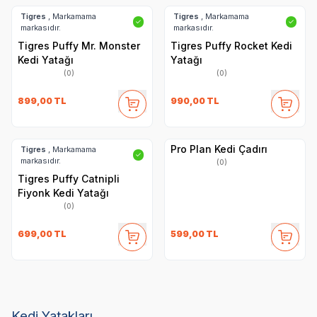
Tigres
, Markamama
Tigres
, Markamama
✓
✓
markasıdır.
markasıdır.
Tigres Puffy Mr. Monster
Tigres Puffy Rocket Kedi
Kedi Yatağı
Yatağı
(0)
(0)
899,00
TL
990,00
TL
Pro Plan Kedi Çadırı
Tigres
, Markamama
✓
markasıdır.
(0)
Tigres Puffy Catnipli
Fiyonk Kedi Yatağı
(0)
699,00
TL
599,00
TL
Kedi Yatakları