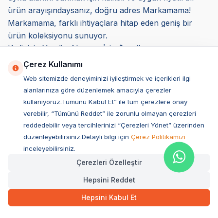
ürün arayışındaysanız, doğru adres Markamama!
Markamama, farklı ihtiyaçlara hitap eden geniş bir
ürün koleksiyonu sunuyor.
Kedinizin Yatağa Alışması İçin Öneriler
Küçük dostlarınızın, evde kedi yatağına alışma süreci
Çerez Kullanımı
bazen zorlayıcı olabilir. Bu gibi durumlarda sabırlı
Web sitemizde deneyiminizi iyileştirmek ve içerikleri ilgi
olmalı ve rutin oluşturmaya özen göstermelisiniz.
alanlarınıza göre düzenlemek amacıyla çerezler
Bebeklik döneminden beri sert zeminlerde uyuyan
kullanıyoruz.Tümünü Kabul Et” ile tüm çerezlere onay
küçük dostlarınız, yumuşak ve hafif ürünlere daha zor
verebilir, “Tümünü Reddet” ile zorunlu olmayan çerezleri
alışabilir. Küçük dostunuzun, yavru olduğu
reddedebilir veya tercihlerinizi “Çerezleri Yönet” üzerinden
zamanlardan itibaren yumuşak ve konforlu ürünlerde
düzenleyebilirsiniz.Detaylı bilgi için
Çerez Politikamızı
yatmasına dikkat edebilirsiniz. Küçük dostunuza ilk
inceleyebilirsiniz.
doğduğu andan itibaren yumuşak ve rahat, yavru kedi
Çerezleri Özelleştir
yataklarının konforuna alıştırmanız yetişkinlik
Hepsini Reddet
dönemlerinde rahat etmenizi sağlar.
Hepsini Kabul Et
Ürünün temiz olması ve kaliteli malzemeden yapılması,
küçük dostunuzun alışma sürecini kolaylaştırır. Küçük