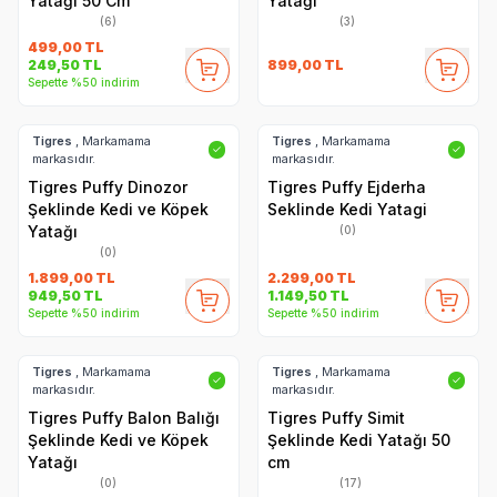
Yatağı 50 Cm
Yatağı
(6)
(3)
499,00
TL
899,00
TL
249,50
TL
Sepette %50 indirim
Tigres
, Markamama
Tigres
, Markamama
✓
✓
markasıdır.
markasıdır.
Tigres Puffy Dinozor
Tigres Puffy Ejderha
Şeklinde Kedi ve Köpek
Seklinde Kedi Yatagi
Yatağı
(0)
(0)
1.899,00
TL
2.299,00
TL
949,50
TL
1.149,50
TL
Sepette %50 indirim
Sepette %50 indirim
Tigres
, Markamama
Tigres
, Markamama
✓
✓
markasıdır.
markasıdır.
Tigres Puffy Balon Balığı
Tigres Puffy Simit
Şeklinde Kedi ve Köpek
Şeklinde Kedi Yatağı 50
Yatağı
cm
(0)
(17)