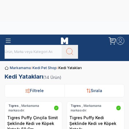
Obivan
Yenilenen Obivan 2 KG Kedi Mamaları ile tanışın!
Markamama
Kedi Pet Shop
Kedi Yatakları
Kedi Yatakları
(14 Ürün)
Filtrele
Filtrele
Sırala
Sırala
Tigres
, Markamama
Tigres
, Markamama
✓
✓
markasıdır.
markasıdır.
Tigres Puffy Çinçila Simit
Tigres Puffy Kedi
Şeklinde Kedi ve Köpek
Şeklinde Kedi ve Köpek