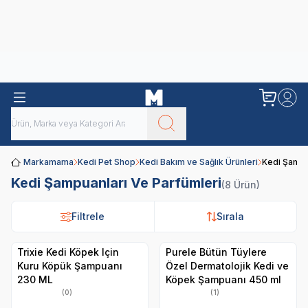
Obivan
Yenilenen Obivan 2 KG Kedi Mamaları ile tanışın!
Markamama
Kedi Pet Shop
Kedi Bakım ve Sağlık Ürünleri
Kedi Şampu
Kedi Şampuanları Ve Parfümleri
(8 Ürün)
Filtrele
Filtrele
Sırala
Sırala
Trixie Kedi Köpek Için
Purele Bütün Tüylere
Kuru Köpük Şampuanı
Özel Dermatolojik Kedi ve
230 ML
Köpek Şampuanı 450 ml
(0)
(1)