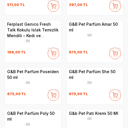
511,00
TL
397,00
TL
Ferplast Genico Fresh
G&B Pet Parfüm Amar 50
Talk Kokulu Islak Temizlik
ml
Mendili – Kedi ve
(0)
Köpekler İçin, 40 Adet
(0)
199,00
TL
675,00
TL
G&B Pet Parfüm Poseiden
G&B Pet Parfüm She 50
50 ml
ml
(0)
(0)
675,00
TL
675,00
TL
G&B Pet Parfüm Poly 50
G&b Pet Pati Kremi 50 Ml
ml
(0)
(0)