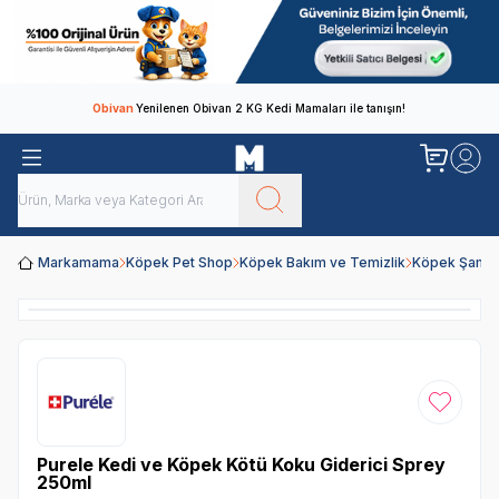
Obivan
Yenilenen Obivan 2 KG Kedi Mamaları ile tanışın!
Markamama
Köpek Pet Shop
Köpek Bakım ve Temizlik
Köpek Şampua
Favoriye
Purele Kedi ve Köpek Kötü Koku Giderici Sprey
250ml