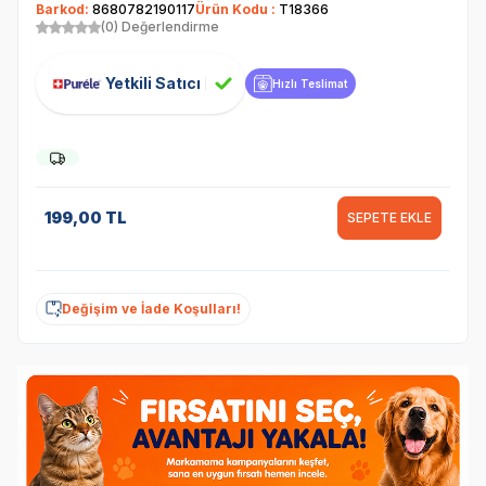
Barkod:
8680782190117
Ürün Kodu :
T18366
(0) Değerlendirme
Yetkili Satıcı
Hızlı Teslimat
199,00
TL
SEPETE EKLE
Değişim ve İade Koşulları!