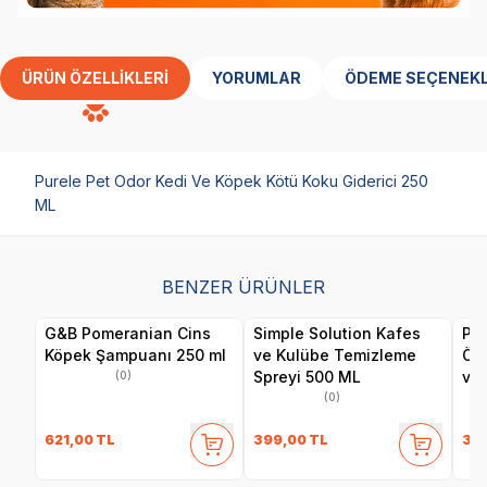
ÜRÜN ÖZELLIKLERI
YORUMLAR
ÖDEME SEÇENEKL
Purele Pet Odor Kedi Ve Köpek Kötü Koku Giderici 250
ML
BENZER ÜRÜNLER
G&B Pomeranian Cins
Simple Solution Kafes
Pur
Köpek Şampuanı 250 ml
ve Kulübe Temizleme
Öze
Spreyi 500 ML
ve
(0)
ml
(0)
621,00
TL
399,00
TL
39