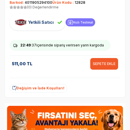
Barkod:
4011905294100
Ürün Kodu :
12828
(0) Değerlendirme
Yetkili Satıcı
Hızlı Teslimat
22
:49
:37
içerisinde sipariş verirsen yarın kargoda
511,00
TL
SEPETE EKLE
Değişim ve İade Koşulları!