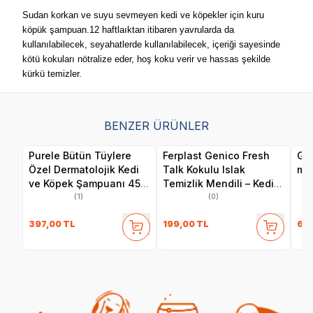
Sudan korkan ve suyu sevmeyen kedi ve köpekler için kuru
köpük şampuan.12 haftlaıktan itibaren yavrularda da
kullanılabilecek, seyahatlerde kullanılabilecek, içeriği sayesinde
kötü kokuları nötralize eder, hoş koku verir ve hassas şekilde
kürkü temizler.
BENZER ÜRÜNLER
Purele Bütün Tüylere
Ferplast Genico Fresh
G&
Özel Dermatolojik Kedi
Talk Kokulu Islak
ml
ve Köpek Şampuanı 450
Temizlik Mendili – Kedi
ml
ve Köpekler İçin, 40 Adet
(1)
(0)
397,00
TL
199,00
TL
67