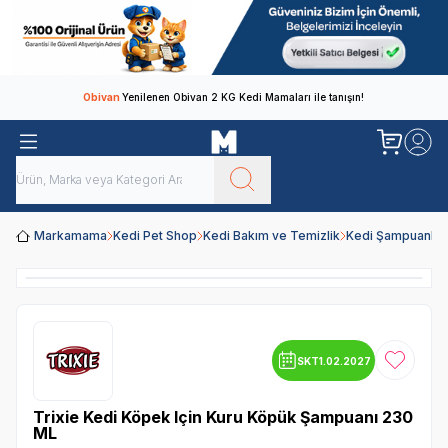
Obivan
Yenilenen Obivan 2 KG Kedi Mamaları ile tanışın!
Markamama
Kedi Pet Shop
Kedi Bakım ve Temizlik
Kedi Şampuanları
SKT
1.02.2027
Favoriye
Trixie Kedi Köpek Için Kuru Köpük Şampuanı 230
ML