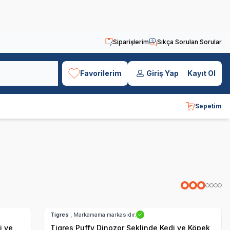
Siparişlerim
Sıkça Sorulan Sorular
Favorilerim
Giriş Yap
Kayıt Ol
Sepetim
Hızlı Teslimat
Kargo Bedava
Tigres
, Markamama markasıdır.
✓
i ve
Tigres Puffy Dinozor Şeklinde Kedi ve Köpek