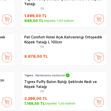
Yatağı
(0)
1.899,00
TL
949,50
TL
Sepette %50 indirim
Hızlı Teslimat
Yetkili
Satıcı
Kargo Bedava
Pet Comfort Hotel Açık Kahverengi Ortopedik
Köpek Yatağı L 100cm
(0)
8.679,00
TL
Hızlı Teslimat
Kargo Bedava
Tigres
, Markamama markasıdır.
✓
0cm
Tigres Puffy Balon Balığı Şeklinde Kedi ve
Köpek Yatağı
(0)
2.299,00
TL
1.149,50
TL
Sepette %50 indirim