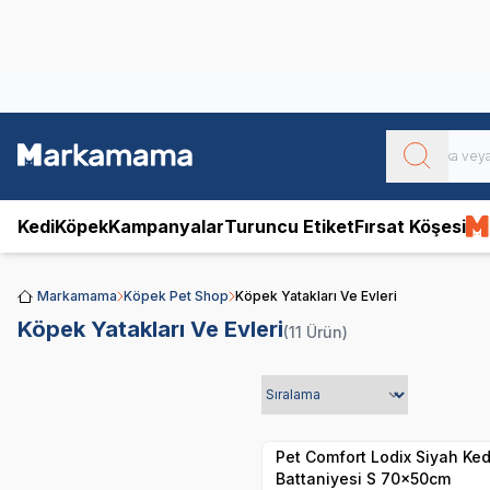
Obivan
Yenilenen Obivan 2 KG Kedi Mamaları ile tanışın!
Kedi
Köpek
Kampanyalar
Turuncu Etiket
Fırsat Köşesi
Markamama
Köpek Pet Shop
Köpek Yatakları Ve Evleri
Köpek Yatakları Ve Evleri
(11 Ürün)
Hızlı Teslimat
Yetkili
Satıcı
Kargo Bedava
Pet Comfort Lodix Siyah Kedi ve Köpek
Battaniyesi S 70x50cm