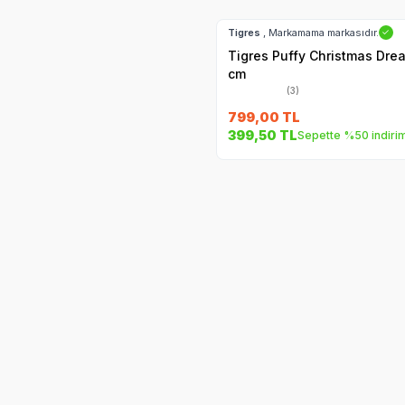
Hızlı Teslimat
Tigres
, Markamama markasıdır.
✓
Tigres Puffy Christmas Dre
cm
(3)
799,00
TL
399,50
TL
Sepette %50 indiri