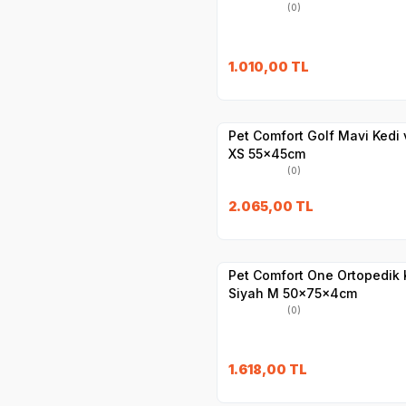
(0)
1.010,00
TL
Hızlı Teslimat
Yetkili
Satıcı
Kargo Bedava
Pet Comfort Golf Mavi Kedi ve Köpek Yatağı
XS 55x45cm
(0)
2.065,00
TL
Hızlı Teslimat
Yetkili
Satıcı
Kargo Bedava
Pet Comfort One Ortopedik 
Siyah M 50x75x4cm
(0)
1.618,00
TL