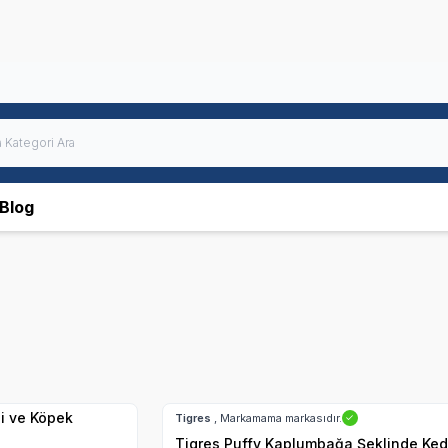
Blog
Hızlı Teslimat
Tigres
, Markamama markasıdır.
✓
Tigres Puffy Kaplumbağa Şeklinde Ked