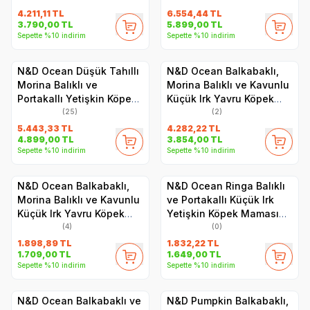
4.211,11
TL
6.554,44
TL
3.790,00
TL
5.899,00
TL
Sepette %10 indirim
Sepette %10 indirim
N&D Ocean Düşük Tahıllı
N&D Ocean Balkabaklı,
Morina Balıklı ve
Morina Balıklı ve Kavunlu
Portakallı Yetişkin Köpek
Küçük Irk Yavru Köpek
Maması 12 kg
Maması 7 kg
(25)
(2)
5.443,33
TL
4.282,22
TL
4.899,00
TL
3.854,00
TL
Sepette %10 indirim
Sepette %10 indirim
N&D Ocean Balkabaklı,
N&D Ocean Ringa Balıklı
Morina Balıklı ve Kavunlu
ve Portakallı Küçük Irk
Küçük Irk Yavru Köpek
Yetişkin Köpek Maması
Maması 2.5 kg
2.5 kg
(4)
(0)
1.898,89
TL
1.832,22
TL
1.709,00
TL
1.649,00
TL
Sepette %10 indirim
Sepette %10 indirim
N&D Ocean Balkabaklı ve
N&D Pumpkin Balkabaklı,