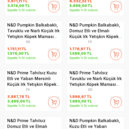
kg
3.971,11
TL
6.332,22
TL
3.574,00
TL
5.699,00
TL
Sepette %10 indirim
Sepette %10 indirim
N&D Pumpkin Balkabaklı,
N&D Pumpkin Balkabaklı,
Tavuklu ve Narlı Küçük Irk
Domuz Etli ve Elmalı
Yetişkin Köpek Maması
Küçük Irk Yetişkin Köpek
2.5 kg
Maması 2.5 kg
(0)
(1)
1.751,11
TL
1.776,67
TL
1.576,00
TL
1.599,00
TL
Sepette %10 indirim
Sepette %10 indirim
N&D Prime Tahılsız Kuzu
N&D Prime Tahılsız
Etli ve Yaban Mersinli
Tavuklu ve Narlı Küçük Irk
Küçük Irk Yetişkin Köpek
Yetişkin Köpek Maması
Maması 7 kg
2.5 kg
(1)
(0)
3.887,78
TL
1.866,67
TL
3.499,00
TL
1.680,00
TL
Sepette %10 indirim
Sepette %10 indirim
N&D Prime Tahılsız
N&D Pumpkin Balkabaklı,
Domuz Etli ve Elmalı
Kuzu Etli ve Yaban