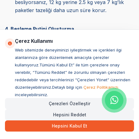
besliyorsanız, 12 kg yerine 2.5 kg veya 7 kg’lık
paketler tazeliği daha uzun süre korur.
4. Besleme Rutini Oluşturma
Köpeğinizin sindirim sisteminin sağlıklı çalışması için
Çerez Kullanımı
düzenli bir besleme saati belirlemek çok önemlidir.
Web sitemizde deneyiminizi iyileştirmek ve içerikleri ilgi
Sabah ve akşam olmak üzere günde iki öğün, mama
alanlarınıza göre düzenlemek amacıyla çerezler
kabı her seferinde taze mama ile doldurulmalı ve artan
kullanıyoruz.Tümünü Kabul Et” ile tüm çerezlere onay
mama bekletilmeden kaldırılmalıdır.
verebilir, “Tümünü Reddet” ile zorunlu olmayan çerezleri
Ayrıca her zaman taze su bulundurmak, özellikle kuru
reddedebilir veya tercihlerinizi “Çerezleri Yönet” üzerinden
düzenleyebilirsiniz.Detaylı bilgi için
Çerez Politikamızı
mama ile beslenen köpeklerde olmazsa olmazdır. ND
inceleyebilirsiniz.
mamaları yüksek kaliteli protein içerdiğinden,
Çerezleri Özelleştir
köpeğinizin günlük su ihtiyacı da artabilir.
5. Fazla Mama Vermekten Kaçının
Hepsini Reddet
ND köpek mamaları yüksek besin değerine sahip
Hepsini Kabul Et
olduğu için, gereğinden fazla verilmesi obeziteye yol
açabilir. Köpeğinizin kilosunu düzenli olarak takip edin,