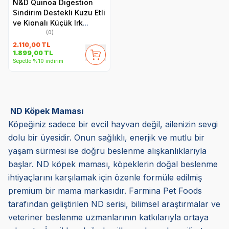
N&D Quinoa Digestion
Sindirim Destekli Kuzu Etli
ve Kionalı Küçük Irk
Yetişkin Köpek Maması
(0)
2.5 kg
2.110,00
TL
1.899,00
TL
Sepette %10 indirim
ND Köpek Maması
Köpeğiniz sadece bir evcil hayvan değil, ailenizin sevgi
dolu bir üyesidir. Onun sağlıklı, enerjik ve mutlu bir
yaşam sürmesi ise doğru beslenme alışkanlıklarıyla
başlar. ND köpek maması, köpeklerin doğal beslenme
ihtiyaçlarını karşılamak için özenle formüle edilmiş
premium bir mama markasıdır. Farmina Pet Foods
tarafından geliştirilen ND serisi, bilimsel araştırmalar ve
veteriner beslenme uzmanlarının katkılarıyla ortaya