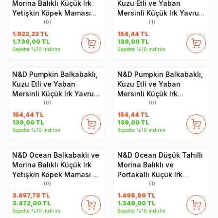
Morina Balıklı Küçük Irk
Kuzu Etli ve Yaban
Yetişkin Köpek Maması
Mersinli Küçük Irk Yavru
2.5 kg
Starter Köpek Yaş
(0)
(1)
Maması 140 gr
1.922,22
TL
154,44
TL
1.730,00
TL
139,00
TL
Sepette %10 indirim
Sepette %10 indirim
N&D Pumpkin Balkabaklı,
N&D Pumpkin Balkabaklı,
Kuzu Etli ve Yaban
Kuzu Etli ve Yaban
Mersinli Küçük Irk Yavru
Mersinli Küçük Irk
Köpek Yaş Maması 140 gr
Yetişkin Köpek Yaş
(0)
(0)
Maması 140 gr
154,44
TL
154,44
TL
139,00
TL
139,00
TL
Sepette %10 indirim
Sepette %10 indirim
N&D Ocean Balkabaklı ve
N&D Ocean Düşük Tahıllı
Morina Balıklı Küçük Irk
Morina Balıklı ve
Yetişkin Köpek Maması 7
Portakallı Küçük Irk
kg
Yetişkin Köpek Maması
(0)
(1)
2.5 kg
3.857,78
TL
1.498,89
TL
3.472,00
TL
1.349,00
TL
Sepette %10 indirim
Sepette %10 indirim