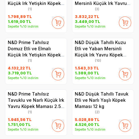
Küçük Irk Yetişkin Köpek
Mersinli Küçük Irk Yavru
Maması 2.5 kg
Köpek Maması 7 kg
(1)
(3)
1.798,89
TL
3.832,22
TL
1.619,00
TL
3.449,00
TL
Sepette %10 indirim
Sepette %10 indirim
N&D Prime Tahılsız
N&D Düşük Tahıllı Kuzu
Domuz Etli ve Elmalı
Etli ve Yaban Mersinli
Küçük Irk Yetişkin Köpek
Küçük Irk Yavru Köpek
Maması 7 kg
Maması 2.5 kg
(1)
(10)
4.132,22
TL
1.543,33
TL
3.719,00
TL
1.389,00
TL
Sepette %10 indirim
Sepette %10 indirim
N&D Prime Tahılsız
N&D Düşük Tahıllı Tavuk
Tavuklu ve Narlı Küçük Irk
Etli ve Narlı Yaşlı Köpek
Yavru Köpek Maması 2.5
Maması 12 kg
kg
(1)
(2)
1.945,56
TL
5.028,89
TL
1.751,00
TL
4.526,00
TL
Sepette %10 indirim
Sepette %10 indirim