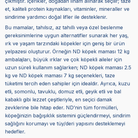
çıkmıştır. İçerikler, doğadan ilham alınarak seçilir; taze
et, kaliteli protein kaynakları, vitaminler, mineraller ve
sindirime yardımcı doğal lifler ile desteklenir.
Bu mamalar, tahılsız, az tahıllı veya özel beslenme
gereksinimlerine uygun alternatifler sunarak her yaş,
ırk ve yaşam tarzındaki köpekler için geniş bir ürün
yelpazesi oluşturur. Örneğin ND köpek maması 12 kg
ambalajları, büyük ırklar ve çok köpekli aileler için
uzun süreli kullanım sağlarken; ND köpek maması 2.5
kg ve ND köpek maması 7 kg seçenekleri, taze
tüketimi tercih eden sahipler için idealdir. Ayrıca, kuzu
etli, somonlu, tavuklu, domuz etli, geyik etli ve bal
kabaklı gibi lezzet çeşitleriyle, en seçici damak
zevklerine bile hitap eder. ND’nin tüm formülleri,
köpeğinizin bağışıklık sistemini güçlendirmeyi, sindirim
sağlığını korumayı ve tüy/deri yapısını desteklemeyi
hedefler.