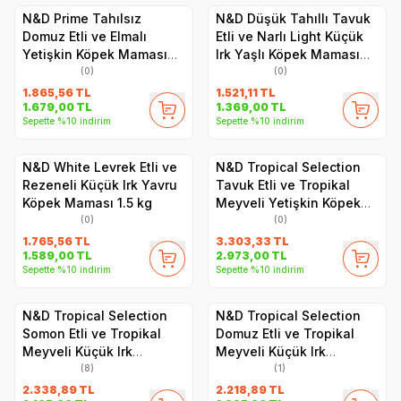
N&D Prime Tahılsız
N&D Düşük Tahıllı Tavuk
Domuz Etli ve Elmalı
Etli ve Narlı Light Küçük
Yetişkin Köpek Maması
Irk Yaşlı Köpek Maması
2.5 kg
2,5 kg
(0)
(0)
1.865,56
TL
1.521,11
TL
1.679,00
TL
1.369,00
TL
Sepette %10 indirim
Sepette %10 indirim
N&D White Levrek Etli ve
N&D Tropical Selection
Rezeneli Küçük Irk Yavru
Tavuk Etli ve Tropikal
Köpek Maması 1.5 kg
Meyveli Yetişkin Köpek
Maması 10 kg
(0)
(0)
1.765,56
TL
3.303,33
TL
1.589,00
TL
2.973,00
TL
Sepette %10 indirim
Sepette %10 indirim
N&D Tropical Selection
N&D Tropical Selection
Somon Etli ve Tropikal
Domuz Etli ve Tropikal
Meyveli Küçük Irk
Meyveli Küçük Irk
Yetişkin Köpek Maması 5
Yetişkin Köpek Maması 5
(8)
(1)
kg
kg
2.338,89
TL
2.218,89
TL