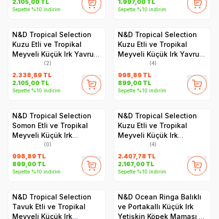
2.105,00
TL
1.997,00
TL
Sepette %10 indirim
Sepette %10 indirim
N&D Tropical Selection
N&D Tropical Selection
Kuzu Etli ve Tropikal
Kuzu Etli ve Tropikal
Meyveli Küçük Irk Yavru
Meyveli Küçük Irk Yavru
Köpek Maması 5 kg
Köpek Maması 1.5 kg
(2)
(4)
2.338,89
TL
998,89
TL
2.105,00
TL
899,00
TL
Sepette %10 indirim
Sepette %10 indirim
N&D Tropical Selection
N&D Tropical Selection
Somon Etli ve Tropikal
Kuzu Etli ve Tropikal
Meyveli Küçük Irk
Meyveli Küçük Irk
Yetişkin Köpek Maması
Yetişkin Köpek Maması 5
(0)
(4)
1.5 kg
kg
998,89
TL
2.407,78
TL
899,00
TL
2.167,00
TL
Sepette %10 indirim
Sepette %10 indirim
N&D Tropical Selection
N&D Ocean Ringa Balıklı
Tavuk Etli ve Tropikal
ve Portakallı Küçük Irk
Meyveli Küçük Irk
Yetişkin Köpek Maması 7