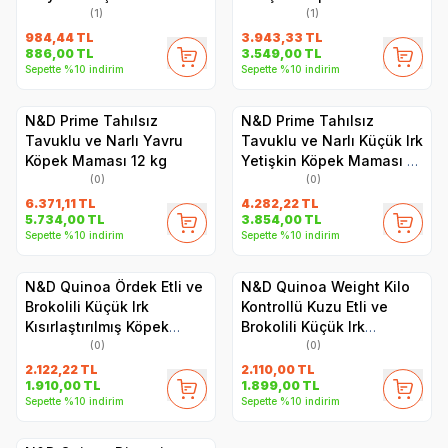
Yetişkin Köpek Maması
kg
(1)
(1)
1.5 kg
984,44
TL
3.943,33
TL
886,00
TL
3.549,00
TL
Sepette %10 indirim
Sepette %10 indirim
N&D Prime Tahılsız
N&D Prime Tahılsız
Tavuklu ve Narlı Yavru
Tavuklu ve Narlı Küçük Irk
Köpek Maması 12 kg
Yetişkin Köpek Maması 7
kg
(0)
(0)
6.371,11
TL
4.282,22
TL
5.734,00
TL
3.854,00
TL
Sepette %10 indirim
Sepette %10 indirim
N&D Quinoa Ördek Etli ve
N&D Quinoa Weight Kilo
Brokolili Küçük Irk
Kontrollü Kuzu Etli ve
Kısırlaştırılmış Köpek
Brokolili Küçük Irk
Maması 2.5 kg
Yetişkin Köpek Maması
(0)
(0)
2.5 kg
2.122,22
TL
2.110,00
TL
1.910,00
TL
1.899,00
TL
Sepette %10 indirim
Sepette %10 indirim