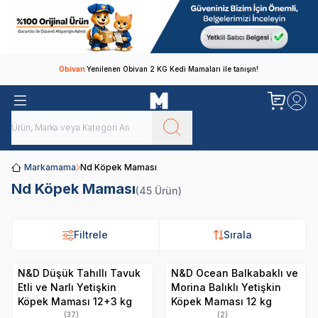
Obivan
Yenilenen Obivan 2 KG Kedi Mamaları ile tanışın!
Markamama
Nd Köpek Maması
Nd Köpek Maması
(45 Ürün)
Filtrele
Sırala
N&D Düşük Tahıllı Tavuk
N&D Ocean Balkabaklı ve
Etli ve Narlı Yetişkin
Morina Balıklı Yetişkin
Köpek Maması 12+3 kg
Köpek Maması 12 kg
(37)
(2)