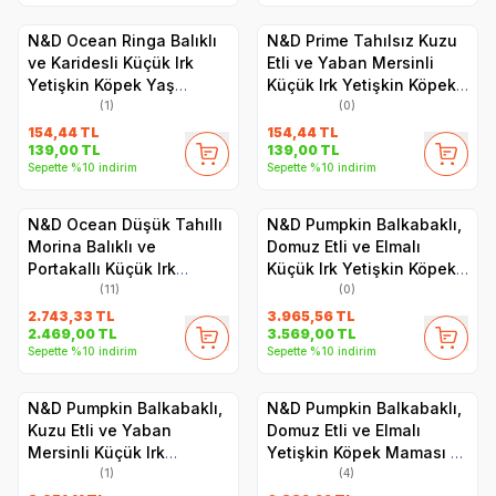
N&D Ocean Ringa Balıklı
N&D Prime Tahılsız Kuzu
ve Karidesli Küçük Irk
Etli ve Yaban Mersinli
Yetişkin Köpek Yaş
Küçük Irk Yetişkin Köpek
Maması 140 gr
Yaş Maması 140 gr
(1)
(0)
154,44
TL
154,44
TL
139,00
TL
139,00
TL
Sepette %10 indirim
Sepette %10 indirim
N&D Ocean Düşük Tahıllı
N&D Pumpkin Balkabaklı,
Morina Balıklı ve
Domuz Etli ve Elmalı
Portakallı Küçük Irk
Küçük Irk Yetişkin Köpek
Yetişkin Köpek Maması 7
Maması 7 kg
(11)
(0)
kg
2.743,33
TL
3.965,56
TL
2.469,00
TL
3.569,00
TL
Sepette %10 indirim
Sepette %10 indirim
N&D Pumpkin Balkabaklı,
N&D Pumpkin Balkabaklı,
Kuzu Etli ve Yaban
Domuz Etli ve Elmalı
Mersinli Küçük Irk
Yetişkin Köpek Maması 12
Yetişkin Köpek Maması 7
kg
(1)
(4)