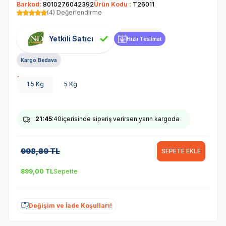
Barkod:
8010276042392
Ürün Kodu :
T26011
(4) Değerlendirme
Yetkili Satıcı
Hızlı Teslimat
Kargo Bedava
1.5 Kg
5 Kg
21
:45
:40
içerisinde sipariş verirsen yarın kargoda
998,89
TL
SEPETE EKLE
899,00
TL
Sepette
Değişim ve İade Koşulları!