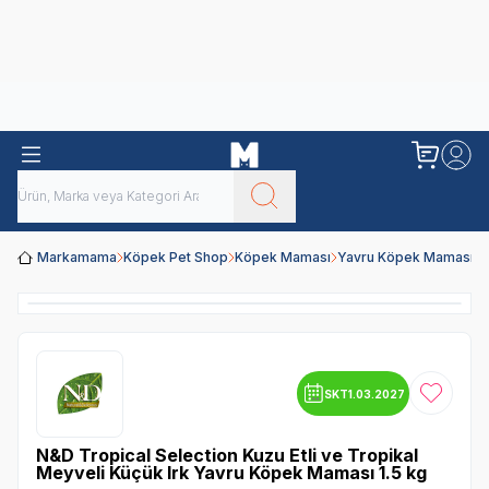
Obivan
Yenilenen Obivan 2 KG Kedi Mamaları ile tanışın!
Markamama
Köpek Pet Shop
Köpek Maması
Yavru Köpek Maması
N
SKT
1.03.2027
Favoriye
N&D Tropical Selection Kuzu Etli ve Tropikal
Meyveli Küçük Irk Yavru Köpek Maması 1.5 kg