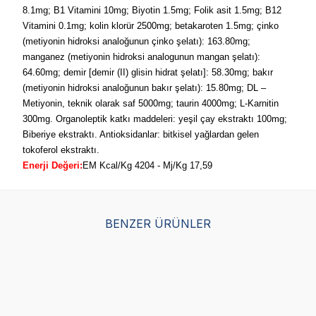
8.1mg; B1 Vitamini 10mg; Biyotin 1.5mg; Folik asit 1.5mg; B12
Vitamini 0.1mg; kolin klorür 2500mg; betakaroten 1.5mg; çinko
(metiyonin hidroksi analoğunun çinko şelatı): 163.80mg;
manganez (metiyonin hidroksi analogunun mangan şelatı):
64.60mg; demir [demir (II) glisin hidrat şelatı]: 58.30mg; bakır
(metiyonin hidroksi analoğunun bakır şelatı): 15.80mg; DL –
Metiyonin, teknik olarak saf 5000mg; taurin 4000mg; L-Karnitin
300mg. Organoleptik katkı maddeleri: yeşil çay ekstraktı 100mg;
Biberiye ekstraktı. Antioksidanlar: bitkisel yağlardan gelen
tokoferol ekstraktı.
Enerji Değeri:
EM Kcal/Kg 4204 - Mj/Kg 17,59
BENZER ÜRÜNLER
Royal Canin Maxi Junior
Obivan Puppy Kuzu Etli
Obi
Yavru Köpek Maması 15
ve Yaban Mersinli Yavru
Kö
KG
Köpek Maması 15 Kg
(48)
(51)
5.486,25
TL