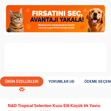
N&D
marka ürünler %10 indirimli.
ÜRÜN ÖZELLIKLERI
YORUMLAR (4)
ÖDEME SEÇEN
N&D Tropical Selection Kuzu Etli Küçük Irk Yavru