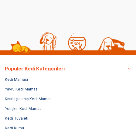
1.799,00
TL
22,
4.389,00
TL
Sepette %20 indirim
Popüler Kedi Kategorileri
Kedi Maması
Yavru Kedi Maması
Kısırlaştırılmış Kedi Maması
Yetişkin Kedi Maması
Kedi Tuvaleti
Kedi Kumu