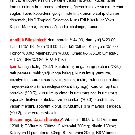
ırk yavru köpeklerin diş ve çene yapısına uygun küçük taneli
formu, onların bu mamayı kolayca çiğnemelerini ve sindirmelerini
sağlar. Yavru köpeklerin gelişiminde kritik öneme sahip olan bu
dönemde, N&D Tropical Selection Kuzu Etli Küçük Irk Yavru
Köpek Maması, onlara sağlıklı bir başlangıç sunar.
Analitik Bileşenleri:
Ham protein %44.00; Ham yağ %20.00;
Ham lif %1.80; Nem %8.00; Ham kül %8.50; Kalsiyum %1.00;
Fosfor %0.90; Magnezyum %0.08; Omega-6 %3.10; Omega-3
%1.40; DHA %0.80; EPA %0.50.
İçerik:
ringa balığı (%32), kurutulmuş ringa balığı proteini (%30),
tatlı patates, balık yağı (ringa balığı), kurutulmuş yumurta,
bezelye lifi, kurutulmuş havuç, yonca, inulin, fruktooligosakkarit,
maya ekstraktı (mannooligosakkarit kaynağı), kurutulmuş tatlı
portakal (%0.5), kurutulmuş elma, kurutulmuş nar, kurutulmuş
ıspanak, fisilyum kabukları ve tohumları (%0.3), kurutulmuş
yaban mersini, sodyum klorür, kurutulmuş bira mayası, zerdeçal
(%0.2), aloe vera ekstraktı.
Beslenmeye Dayalı İlaveler:
A Vitamini 18000IU; D3 Vitamini
1200IU; E Vitamini 600mg; C Vitamini 300mg; Niasin 150mg;
Kalsiyum D-pantotenat 50mg; B2 Vitamini 20mg; B6 Vitamini