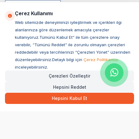
Çerez Kullanımı
Web sitemizde deneyiminizi iyileştirmek ve içerikleri ilgi
alanlarınıza göre düzenlemek amacıyla çerezler
kullanıyoruz.Tümünü Kabul Et” ile tüm çerezlere onay
verebilir, “Tümünü Reddet” ile zorunlu olmayan çerezleri
reddedebilir veya tercihlerinizi “Çerezleri Yönet” üzerinden
düzenleyebilirsiniz.Detaylı bilgi için
Çerez Politikamızı
Müşteri Hizmetleri
inceleyebilirsiniz.
Çerezleri Özelleştir
Sıkça Sorulan Sorular
Hepsini Reddet
Adres
Hızlı Teslimat
Kargo Bedava
Ovacık Mah. Hacıoğlu Sok. No:13 Başiskele / KOCAELİ
899,00
TL
Sepette Anında
Hepsini Kabul Et
Müşteri Destek Hattı
SEPETE EKLE
0850 532 1141
WhatsApp Destek
0554 871 66 20