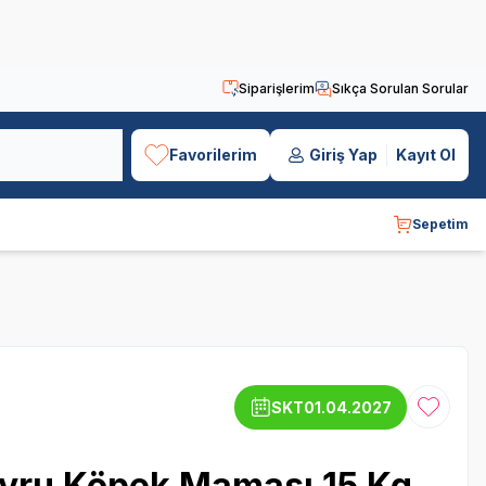
Siparişlerim
Sıkça Sorulan Sorular
Favorilerim
Giriş Yap
Kayıt Ol
Sepetim
SKT
01.04.2027
Favoriye
avru Köpek Maması 15 Kg