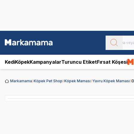
Obivan
Yenilenen Obivan 2 KG Kedi Mamaları ile tanışın!
Kedi
Köpek
Kampanyalar
Turuncu Etiket
Fırsat Köşesi
Markamama
Köpek Pet Shop
Köpek Maması
Yavru Köpek Maması
D