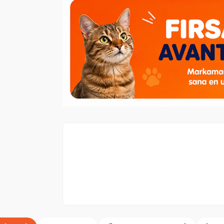
Köpek
kategorisinden 1 ürün alana,
Ob
bedava.
Her Siparişe 1 Adet Eklenecektir