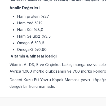
Analiz Değerleri
Ham protein %27
Ham Yağ %12
Ham Kül %8,0
Ham Selüloz %3,5
Omega-6 %3,6
Omega-3 %0,60
Vitamin & Mineral İçeriği
Vitamin A, D3, E ve C; çinko, bakır, manganez ve sele
Ayrıca 1.000 mg/kg glukozamin ve 700 mg/kg kondroitin 
Decent Kuzu Etli Yavru Köpek Maması, yavru köpeğinizin
dengeli bir kuru mamadır.
SKT
1.10.2026