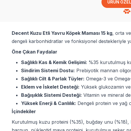
ÜRÜN ÖZEL
Decent Kuzu Etli Yavru Köpek Maması 15 kg
, orta v
dengeli karbonhidratlar ve fonksiyonel destekleriyle ya
Öne Çıkan Faydalar
Sağlıklı Kas & Kemik Gelişimi:
%35 kurutulmuş kuzu 
Sindirim Sistemi Dostu:
Prebiyotik mannan oligosa
Sağlıklı Cilt & Parlak Tüyler:
Omega-3 ve Omega-6 ya
Eklem ve İskelet Desteği:
Yüksek glukozamin ve ko
Bağışıklık Sistemi Desteği:
Vitamin ve mineral de
Yüksek Enerji & Canlılık:
Dengeli protein ve yağ or
İçindekiler
Kurutulmuş kuzu proteini (%35), buğday unu (%18), bal
harnup, nükleotid maya proteini, kurutulmuş şeker pan