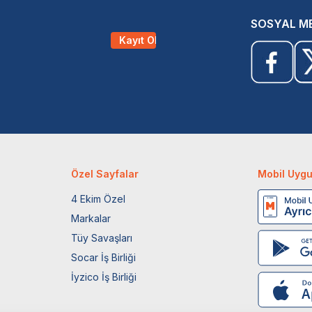
SOSYAL M
Kayıt Ol
Özel Sayfalar
Mobil Uyg
4 Ekim Özel
Markalar
Tüy Savaşları
Socar İş Birliği
İyzico İş Birliği