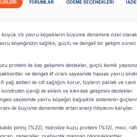
LIKLERI
YORUMLAR
ÖDEME SEÇENEKLERI
İADE
e büyük ırk yavru köpeklerin büyüme dönemine özel olarak f
vru köpeğinizin sağlıklı, güçlü ve dengeli bir gelişim sürec
proteini ile kas gelişimini destekler, güçlü kemik yapısına
kkaritler ve dengeli lif oranı sayesinde hassas yavru sindir
ğ asitleri ile cilt sağlığını korur, tüylerin parlak ve canl
ndroitin içeriği ile eklem ve kıkırdak gelişimini destekler.
ngesi sayesinde yavru köpeğin bağışıklık sisteminin güçlenm
anı ile büyüme döneminde artan enerji ihtiyacını karşılar.
do pirinç (%22), hidrolize kuzu proteini (%12), mısır, raf
carı, mineraller, prebiyotik mannan oligosakkaritler.