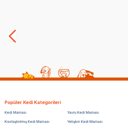
Yetkili
Satıcı
Royal Canin Maxi Junior Yavru Köpek
Obivan Pupp
Maması 15 KG
Yavru Köpe
(48)
(51
5.486,25
TL
1.799,00
T
4.389,00
TL
Sepette %20 indirim
Popüler Kedi Kategorileri
Kedi Maması
Yavru Kedi Maması
Kısırlaştırılmış Kedi Maması
Yetişkin Kedi Maması