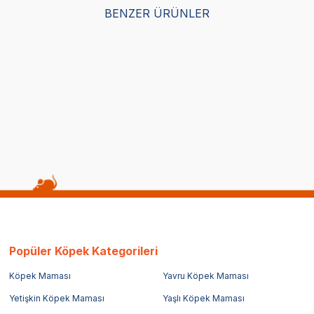
BENZER ÜRÜNLER
Yetkili
Yetkili
Satıcı
Satıcı
y Kuzu Etli ve Yaban Mersinli
Obivan Tester Yavru Köpek M
k Maması 15 Kg
gr
)
(54)
L
22,50
TL
Popüler Köpek Kategorileri
Köpek Maması
Yavru Köpek Maması
Yetişkin Köpek Maması
Yaşlı Köpek Maması