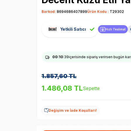
Barkod:
8694686407899
Ürün Kodu :
T29302
Yetkili Satıcı
Hızlı Teslimat
00
:10
:38
içerisinde sipariş verirsen bugün ka
1.857,60
TL
1.486,08
TL
Sepette
Değişim ve İade Koşulları!