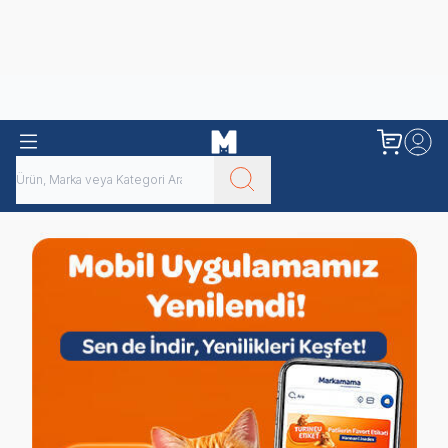
Obivan
Yenilenen Obivan 2 KG Kedi Mamaları ile tanışın!