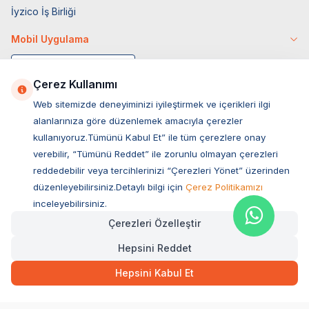
İyzico İş Birliği
Mobil Uygulama
Çerez Kullanımı
Web sitemizde deneyiminizi iyileştirmek ve içerikleri ilgi
alanlarınıza göre düzenlemek amacıyla çerezler
kullanıyoruz.Tümünü Kabul Et” ile tüm çerezlere onay
verebilir, “Tümünü Reddet” ile zorunlu olmayan çerezleri
reddedebilir veya tercihlerinizi “Çerezleri Yönet” üzerinden
düzenleyebilirsiniz.Detaylı bilgi için
Çerez Politikamızı
Müşteri Hizmetleri
inceleyebilirsiniz.
Çerezleri Özelleştir
Sıkça Sorulan Sorular
Hepsini Reddet
Adres
Ovacık Mah. Hacıoğlu Sok. No:13 Başiskele / KOCAELİ
Hepsini Kabul Et
Müşteri Destek Hattı
0850 532 1141