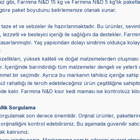
niz gibi, Farmina N&D 15 kg ve Farmina N&D 5 kg’lık paketler
a göre paket boyutunu belirlemenize olanak sunar.
ze et ve sebzeler ile hazırlanmaktadır. Bu ürünler, sevimli
lezzetli ve besleyici içeriği ile sağlığını da destekler. Farm
sarlanmıştır. Yaş yapısından dolayı sindirimi oldukça kolay
i
likleri, yüksek kaliteli ve doğal malzemelerden oluşması ile 
ştir. İçeriğinde barındırdığı tüm malzemeler dengeli ve yeter
mel bir seçimdir. Ayrıca bu markanın tahılsız içeriğe sahip 
l rahatlığı ile tercih edebileceğiniz ürün çeşitliliğine sahipt
e kalır. Farmina N&D kısır kedi maması ise kontrolsüz kilo
llik Sorgulama
orgulamak son derece önemlidir. Orijinal ürünler, paketlerinde 
jinalliğini kontrol edebilirsiniz. Bu aşamada güvenilir satıc
k kalırsınız.
arayışı içindeyseniz, Markamama.com.tr adresini ziyaret etmeni