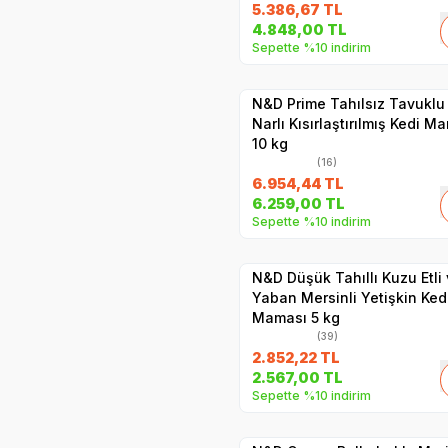
5.386,67
TL
SKT
1.06.2027
4.848,00
TL
Sepette %10 indirim
Hızlı Teslimat
Yetkili
Satıcı
Kargo Bedava
N&D Prime Tahılsız Tavuklu
Narlı Kısırlaştırılmış Kedi M
10 kg
(16)
6.954,44
TL
6.259,00
TL
Sepette %10 indirim
Hızlı Teslimat
Yetkili
Satıcı
Kargo Bedava
N&D Düşük Tahıllı Kuzu Etli
Yaban Mersinli Yetişkin Ked
Maması 5 kg
(39)
2.852,22
TL
2.567,00
TL
Sepette %10 indirim
Hızlı Teslimat
Yetkili
Satıcı
Kargo Bedava