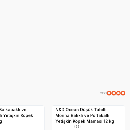
aması
N&D Kısırlaştırılmış Kedi Maması
SKT
1.05.2027
Hızlı Teslimat
Yetkili
Yetkili
Satıcı
Satıcı
Kargo Bedava
alkabaklı ve
N&D Ocean Düşük Tahıllı
lı Yetişkin Köpek
Morina Balıklı ve Portakallı
g
Yetişkin Köpek Maması 12 kg
(25)