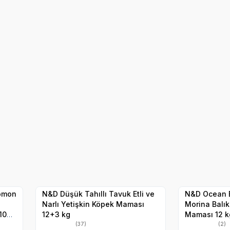
 Yavru Kedi Maması
N&D Yetişkin Kedi M
SKT
1.06.2027
Hızlı Teslimat
Hızlı Teslimat
Yetkili
Satıcı
Kargo Bedava
Kargo Bedava
Somon
N&D Düşük Tahıllı Tavuk Etli ve
N&D Ocean B
Narlı Yetişkin Köpek Maması
Morina Balık
10
12+3 kg
Maması 12 k
(37)
(2)