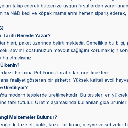
aları takip ederek bütçenize uygun fırsatlardan yararlanabili
armina N&D kedi ve köpek mamalarını hemen sipariş ederek, 
S)
 Tarihi Nerede Yazar?
rihleri, paket üzerinde belirtilmektedir. Genellikle bu bilgi
tmek, sevimli dostunuzun mevcut sağlığını korumak için son 
mha etmelisiniz.
Ülkenin?
rkezli Farmina Pet Foods tarafından üretilmektedir.
na faaliyet gösteren bir şirkettir. Yüksek kaliteli evcil hay
 Üretiliyor?
’da modern tesislerde üretilmektedir. Bu tesisler, en yüksek
rine tabii tutulur. Üretim aşamasında kullanılan gıda ürünler
angi Malzemeler Bulunur?
iğinde taze et, balık, kuzu, bıldırcın, meyve ve sebzeler bu