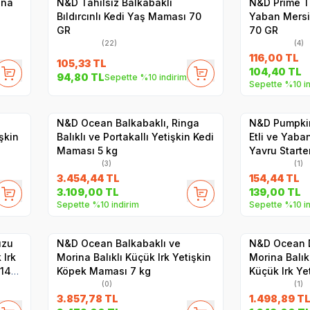
ina
N&D Tahılsız Balkabaklı
​N&D Prime T
Bıldırcınlı Kedi Yaş Maması 70
Yaban Mersi
GR
70 GR
(22)
(4)
116,00
TL
105,33
TL
104,40
TL
94,80
TL
Sepette %10 indirim
Sepette %10 in
Hızlı Teslimat
Yetkili
Satıcı
Kargo Bedava
Hızlı Teslimat
N&D Ocean Balkabaklı, Ringa
N&D Pumpkin
şkin
Balıklı ve Portakallı Yetişkin Kedi
Etli ve Yaba
Maması 5 kg
Yavru Start
140 gr
(3)
(1)
3.454,44
TL
154,44
TL
3.109,00
TL
139,00
TL
Sepette %10 indirim
Sepette %10 in
Hızlı Teslimat
Hızlı Teslimat
Yetkili
Satıcı
Kargo Bedava
Kargo Bedava
uzu
N&D Ocean Balkabaklı ve
N&D Ocean D
 Irk
Morina Balıklı Küçük Irk Yetişkin
Morina Balıkl
 140
Köpek Maması 7 kg
Küçük Irk Ye
Maması 2.5 
(0)
(1)
3.857,78
TL
1.498,89
T