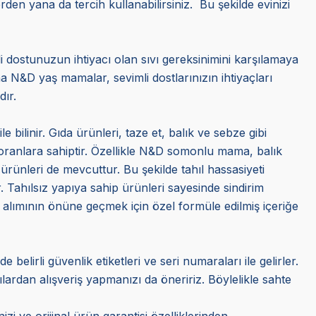
den yana da tercih kullanabilirsiniz. Bu şekilde evinizi
 dostunuzun ihtiyacı olan sıvı gereksinimini karşılamaya
ina N&D yaş mamalar, sevimli dostlarınızın ihtiyaçları
dır.
bilinir. Gıda ürünleri, taze et, balık ve sebze gibi
li oranlara sahiptir. Özellikle N&D somonlu mama, balık
ürünleri de mevcuttur. Bu şekilde tahıl hassasiyeti
ir. Tahılsız yapıya sahip ürünleri sayesinde sindirim
 alımının önüne geçmek için özel formüle edilmiş içeriğe
belirli güvenlik etiketleri ve seri numaraları ile gelirler.
ılardan alışveriş yapmanızı da öneririz. Böylelikle sahte
zi ve orijinal ürün garantisi özelliklerinden