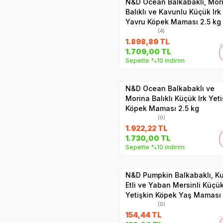
N&D Ocean Balkabaklı, Mor
Balıklı ve Kavunlu Küçük Irk
Yavru Köpek Maması 2.5 kg
(4)
1.898,89
TL
SKT
1.06.2027
1.709,00
TL
Sepette %10 indirim
Hızlı Teslimat
Yetkili
Satıcı
Kargo Bedava
N&D Ocean Balkabaklı ve
Morina Balıklı Küçük Irk Yeti
Köpek Maması 2.5 kg
(0)
1.922,22
TL
SKT
01.10.2029
1.730,00
TL
Sepette %10 indirim
Yetkili
Satıcı
Hızlı Teslimat
N&D Pumpkin Balkabaklı, K
Etli ve Yaban Mersinli Küçük
Yetişkin Köpek Yaş Maması
gr
(0)
154,44
TL