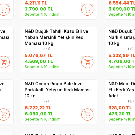
4.211,11
TL
6.554,44
T
SKT
1.06.2027
3.790,00
TL
5.899,00
T
Sepette %10 indirim
Sepette %10 in
Hızlı Teslimat
Hızlı Teslimat
Yetkili
Satıcı
Kargo Bedava
Kargo Bedava
 ve
N&D Düşük Tahıllı Kuzu Etli ve
N&D Düşük Ta
aması
Yaban Mersinli Yetişkin Kedi
Narlı Kısırla
Maması 10 kg
10 kg
(51)
(11)
5.076,67
TL
5.228,89
T
4.569,00
TL
4.706,00
T
Sepette %10 indirim
Sepette %10 in
Hızlı Teslimat
Yetkili
Satıcı
Kargo Bedava
Hızlı Teslimat
 ve
N&D Ocean Ringa Balıklı ve
N&D Meat D
i
Portakallı Yetişkin Kedi Maması
Etli Kedi Ya
10 kg
Adet
(7)
(13)
6.722,22
TL
528,00
TL
6.050,00
TL
475,20
TL
Sepette %10 indirim
Sepette %10 in
Yetkili
Satıcı
Hızlı Teslimat
Hızlı Teslimat