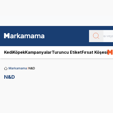
Obivan
Yenilenen Obivan 2 KG Kedi Mamaları ile tanışın!
Kedi
Köpek
Kampanyalar
Turuncu Etiket
Fırsat Köşesi
Markamama
N&D
N&D