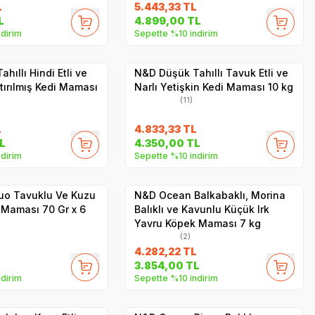
L
5.443,33
TL
SKT
1.06.2027
SKT
1.04.2027
L
4.899,00
TL
dirim
Sepette %10 indirim
Hızlı Teslimat
Yetkili
Yetkili
Satıcı
Satıcı
Kargo Bedava
hıllı Hindi Etli ve
N&D Düşük Tahıllı Tavuk Etli ve
ştırılmış Kedi Maması
Narlı Yetişkin Kedi Maması 10 kg
(11)
L
4.833,33
TL
SKT
1.06.2029
L
4.350,00
TL
dirim
Sepette %10 indirim
Hızlı Teslimat
Yetkili
Yetkili
Satıcı
Satıcı
Kargo Bedava
uo Tavuklu Ve Kuzu
N&D Ocean Balkabaklı, Morina
ş Maması 70 Gr x 6
Balıklı ve Kavunlu Küçük Irk
Yavru Köpek Maması 7 kg
(2)
4.282,22
TL
SKT
1.06.2029
SKT
1.05.2027
3.854,00
TL
dirim
Sepette %10 indirim
Hızlı Teslimat
Yetkili
Yetkili
Satıcı
Satıcı
Kargo Bedava