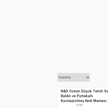
N&D Kedi Maması
N&D
SKT
1.06.2027
Hızlı Teslimat
Yetkili
Satıcı
Kargo Bedava
N&D Ocean Düşük Tahıllı 
Balıklı ve Portakallı
Kısırlaştırılmış Kedi Maması 
kg
(216)