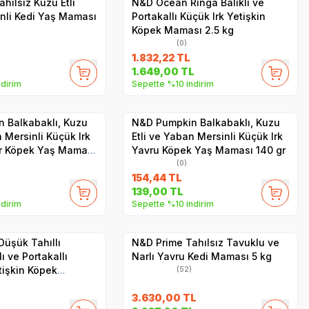
ahılsız Kuzu Etli
N&D Ocean Ringa Balıklı ve
nli Kedi Yaş Maması
Portakallı Küçük Irk Yetişkin
Köpek Maması 2.5 kg
(0)
1.832,22
TL
SKT
1.09.2028
SKT
1.06.2028
1.649,00
TL
dirim
Sepette %10 indirim
Yetkili
Yetkili
Satıcı
Satıcı
Hızlı Teslimat
 Balkabaklı, Kuzu
N&D Pumpkin Balkabaklı, Kuzu
n Mersinli Küçük Irk
Etli ve Yaban Mersinli Küçük Irk
er Köpek Yaş Maması
Yavru Köpek Yaş Maması 140 gr
(0)
154,44
TL
SKT
1.06.2027
139,00
TL
dirim
Sepette %10 indirim
Hızlı Teslimat
Yetkili
Yetkili
Satıcı
Satıcı
Kargo Bedava
üşük Tahıllı
N&D Prime Tahılsız Tavuklu ve
ı ve Portakallı
Narlı Yavru Kedi Maması 5 kg
tişkin Köpek
(52)
kg
L
3.630,00
TL