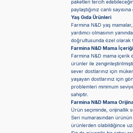
paketleri tercih edebileceği
paylaştığınız canlı sayısın
Yaş Gıda Ürünleri
Farmina N&D yaş mamalar, ta
yardımcı olmasının yanında, 
doğrultusunda özel olarak ta
Farmina N&D Mama İçeriğ
Farmina N&D mama içerik özel
ürünler ile zenginleştirilmi
sever dostlarınız için mükem
yaşayan dostlarınız için gönü
problemleri minimum seviyed
sahiptir.
Farmina N&D Mama Orijina
Ürün seçiminde, orijinallik s
Seri numarasından ürünün ori
ürünlerden olabildiğince uza
Siz de güvenilir bir satıcı 