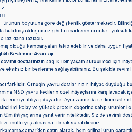
iz.
rı
ürünün boyutuna göre değişkenlik göstermektedir. Bilindiği ü
a belirtmiş olduğumuz gibi bu markanın ürünleri, yüksek kali
 biraz daha fazladır.
pmış olduğu kampanyaları takip edebilir ve daha uygun fiyat ava
ıklı Beslenme Avantajı
evimli dostlarınızın sağlıklı bir yaşam sürebilmesi için ihti
ve eksiksiz bir beslenme sağlayabilirsiniz. Bu şekilde seviml
cı farklıdır. Örneğin yavru dostlarınızın ihtiyaç duyduğu besl
armina N&D yavru kedilerin özel ihtiyaçlarını karşılayacak iç
la enerjiye ihtiyaç duyarlar. Aynı zamanda sindirim sistemle
sindirimi kolay ve yüksek protein değerine sahip ürünler i
zın tüm ihtiyaçlarına yanıt verir niteliktedir. Siz de seviml
lı ve mutlu yaş almasına olanak sunabilirsiniz.
amama.com.tr’den satın alarak, hem orijinal ürün garantisi