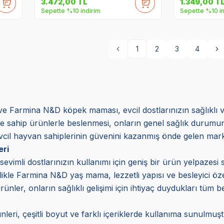
3.472,00
TL
1.349,00
T
Sepette %10 indirim
Sepette %10 in
1
2
3
4
Farmina N&D köpek maması, evcil dostlarınızın sağlıklı ve 
klere sahip ürünlerle beslenmesi, onların genel sağlık durumu
 evcil hayvan sahiplerinin güvenini kazanmış önde gelen marka
eri
sevimli dostlarınızın kullanımı için geniş bir ürün yelpaze
ikle Farmina N&D yaş mama, lezzetli yapısı ve besleyici özelli
ünler, onların sağlıklı gelişimi için ihtiyaç duydukları tüm b
eri, çeşitli boyut ve farklı içeriklerde kullanıma sunulmuş