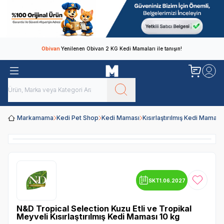
Obivan
Yenilenen Obivan 2 KG Kedi Mamaları ile tanışın!
Markamama
Kedi Pet Shop
Kedi Maması
Kısırlaştırılmış Kedi Maması
SKT
1.06.2027
Favoriye
N&D Tropical Selection Kuzu Etli ve Tropikal
Meyveli Kısırlaştırılmış Kedi Maması 10 kg