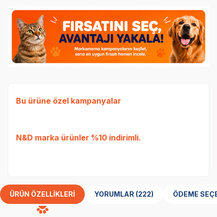
Bu ürüne özel kampanyalar
Ked
Etli
N&D
marka ürünler %10 indirimli.
Tavu
bed
ÜRÜN ÖZELLIKLERI
YORUMLAR (222)
ÖDEME SEÇ