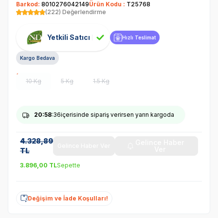
Barkod:
8010276042149
Ürün Kodu :
T25768
(222) Değerlendirme
Yetkili Satıcı
Hızlı Teslimat
Kargo Bedava
10 Kg
5 Kg
1.5 Kg
20
:58
:35
içerisinde sipariş verirsen yarın kargoda
4.328,89
Gelince Haber
Gelince Haber Ver
Ver
TL
3.896,00
TL
Sepette
Değişim ve İade Koşulları!