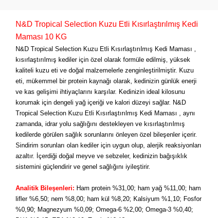
N&D Tropical Selection Kuzu Etli Kısırlaştırılmış Kedi
Maması 10 KG
N&D Tropical Selection Kuzu Etli Kısırlaştırılmış Kedi Maması ,
kısırlaştırılmış kediler için özel olarak formüle edilmiş, yüksek
kaliteli kuzu eti ve doğal malzemelerle zenginleştirilmiştir. Kuzu
eti, mükemmel bir protein kaynağı olarak, kedinizin günlük enerji
ve kas gelişimi ihtiyaçlarını karşılar. Kedinizin ideal kilosunu
korumak için dengeli yağ içeriği ve kalori düzeyi sağlar. N&D
Tropical Selection Kuzu Etli Kısırlaştırılmış Kedi Maması , aynı
zamanda, idrar yolu sağlığını destekleyen ve kısırlaştırılmış
kedilerde görülen sağlık sorunlarını önleyen özel bileşenler içerir.
Sindirim sorunları olan kediler için uygun olup, alerjik reaksiyonları
azaltır. İçerdiği doğal meyve ve sebzeler, kedinizin bağışıklık
sistemini güçlendirir ve genel sağlığını iyileştirir.
Analitik Bileşenleri:
Ham protein %31,00; ham yağ %11,00; ham
lifler %6,50; nem %8,00; ham kül %8,20; Kalsiyum %1,10; Fosfor
%0,90; Magnezyum %0,09; Omega-6 %2,00; Omega-3 %0,40;