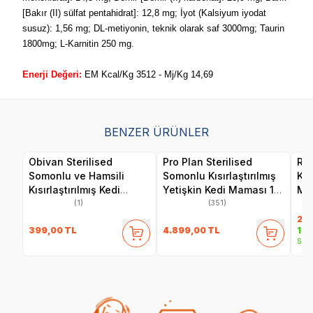
[Bakır (II) sülfat pentahidrat]: 12,8 mg; İyot (Kalsiyum iyodat
susuz): 1,56 mg; DL-metiyonin, teknik olarak saf 3000mg; Taurin
1800mg; L-Karnitin 250 mg.
Enerji Değeri:
EM Kcal/Kg 3512 - Mj/Kg 14,69
BENZER ÜRÜNLER
Obivan Sterilised
Pro Plan Sterilised
Roy
Somonlu ve Hamsili
Somonlu Kısırlaştırılmış
Kıs
Kısırlaştırılmış Kedi
Yetişkin Kedi Maması 10
Ma
Maması 2 kg
kg
(1)
(351)
2.4
399,00
TL
4.899,00
TL
1.9
Sepe