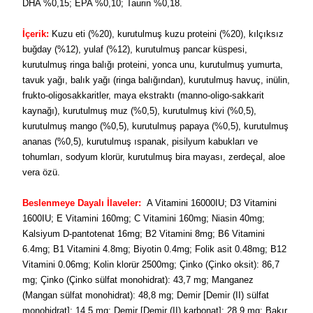
DHA %0,15; EPA %0,10; Taurin %0,18.
İçerik:
Kuzu eti (%20), kurutulmuş kuzu proteini (%20), kılçıksız
buğday (%12), yulaf (%12), kurutulmuş pancar küspesi,
kurutulmuş ringa balığı proteini, yonca unu, kurutulmuş yumurta,
tavuk yağı, balık yağı (ringa balığından), kurutulmuş havuç, inülin,
frukto-oligosakkaritler, maya ekstraktı (manno-oligo-sakkarit
kaynağı), kurutulmuş muz (%0,5), kurutulmuş kivi (%0,5),
kurutulmuş mango (%0,5), kurutulmuş papaya (%0,5), kurutulmuş
ananas (%0,5), kurutulmuş ıspanak, pisilyum kabukları ve
tohumları, sodyum klorür, kurutulmuş bira mayası, zerdeçal, aloe
vera özü.
Beslenmeye Dayalı İlaveler:
A Vitamini 16000IU; D3 Vitamini
1600IU; E Vitamini 160mg; C Vitamini 160mg; Niasin 40mg;
Kalsiyum D-pantotenat 16mg; B2 Vitamini 8mg; B6 Vitamini
6.4mg; B1 Vitamini 4.8mg; Biyotin 0.4mg; Folik asit 0.48mg; B12
Vitamini 0.06mg; Kolin klorür 2500mg; Çinko (Çinko oksit): 86,7
mg; Çinko (Çinko sülfat monohidrat): 43,7 mg; Manganez
(Mangan sülfat monohidrat): 48,8 mg; Demir [Demir (II) sülfat
monohidrat]: 14,5 mg; Demir [Demir (II) karbonat]: 28,9 mg; Bakır