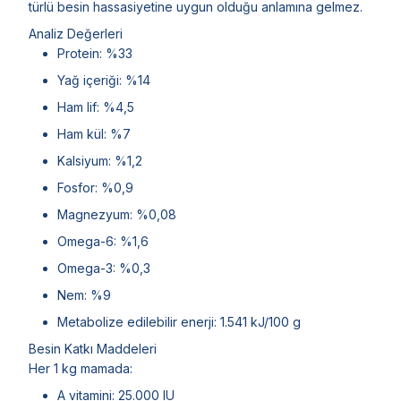
türlü besin hassasiyetine uygun olduğu anlamına gelmez.
Analiz Değerleri
Protein: %33
Yağ içeriği: %14
Ham lif: %4,5
Ham kül: %7
Kalsiyum: %1,2
Fosfor: %0,9
Magnezyum: %0,08
Omega-6: %1,6
Omega-3: %0,3
Nem: %9
Metabolize edilebilir enerji: 1.541 kJ/100 g
Besin Katkı Maddeleri
Her 1 kg mamada:
A vitamini: 25.000 IU