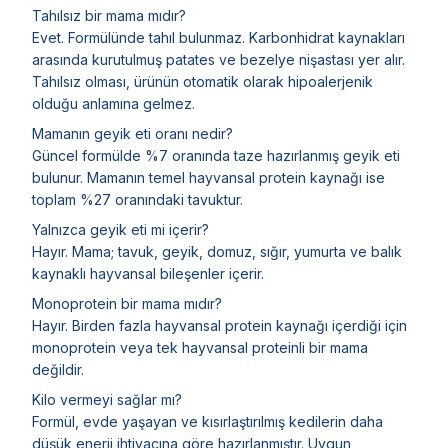
Tahılsız bir mama mıdır?
Evet. Formülünde tahıl bulunmaz. Karbonhidrat kaynakları
arasında kurutulmuş patates ve bezelye nişastası yer alır.
Tahılsız olması, ürünün otomatik olarak hipoalerjenik
olduğu anlamına gelmez.
Mamanın geyik eti oranı nedir?
Güncel formülde %7 oranında taze hazırlanmış geyik eti
bulunur. Mamanın temel hayvansal protein kaynağı ise
toplam %27 oranındaki tavuktur.
Yalnızca geyik eti mi içerir?
Hayır. Mama; tavuk, geyik, domuz, sığır, yumurta ve balık
kaynaklı hayvansal bileşenler içerir.
Monoprotein bir mama mıdır?
Hayır. Birden fazla hayvansal protein kaynağı içerdiği için
monoprotein veya tek hayvansal proteinli bir mama
değildir.
Kilo vermeyi sağlar mı?
Formül, evde yaşayan ve kısırlaştırılmış kedilerin daha
düşük enerji ihtiyacına göre hazırlanmıştır. Uygun