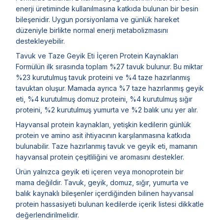
enerji üretiminde kullanılmasına katkıda bulunan bir besin
bileşenidir. Uygun porsiyonlama ve günlük hareket
düzeniyle birlikte normal enerji metabolizmasını
destekleyebilir.
Tavuk ve Taze Geyik Eti İçeren Protein Kaynakları
Formülün ilk sırasında toplam %27 tavuk bulunur. Bu miktar
%23 kurutulmuş tavuk proteini ve %4 taze hazırlanmış
tavuktan oluşur. Mamada ayrıca %7 taze hazırlanmış geyik
eti, %4 kurutulmuş domuz proteini, %4 kurutulmuş sığır
proteini, %2 kurutulmuş yumurta ve %2 balık unu yer alır.
Hayvansal protein kaynakları, yetişkin kedilerin günlük
protein ve amino asit ihtiyacının karşılanmasına katkıda
bulunabilir. Taze hazırlanmış tavuk ve geyik eti, mamanın
hayvansal protein çeşitliliğini ve aromasını destekler.
Ürün yalnızca geyik eti içeren veya monoprotein bir
mama değildir. Tavuk, geyik, domuz, sığır, yumurta ve
balık kaynaklı bileşenler içerdiğinden bilinen hayvansal
protein hassasiyeti bulunan kedilerde içerik listesi dikkatle
değerlendirilmelidir.