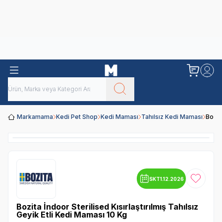
Obivan
Yenilenen Obivan 2 KG Kedi Mamaları ile tanışın!
Markamama
Kedi Pet Shop
Kedi Maması
Tahılsız Kedi Maması
Bozit
SKT
1.12.2026
Favoriye
Bozita İndoor Sterilised Kısırlaştırılmış Tahılsız
Geyik Etli Kedi Maması 10 Kg