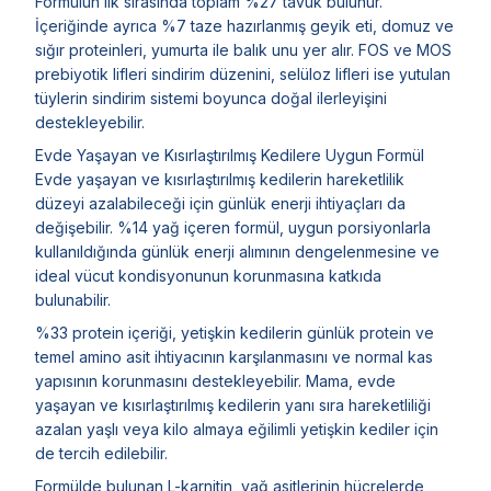
Formülün ilk sırasında toplam %27 tavuk bulunur.
İçeriğinde ayrıca %7 taze hazırlanmış geyik eti, domuz ve
sığır proteinleri, yumurta ile balık unu yer alır. FOS ve MOS
prebiyotik lifleri sindirim düzenini, selüloz lifleri ise yutulan
tüylerin sindirim sistemi boyunca doğal ilerleyişini
destekleyebilir.
Evde Yaşayan ve Kısırlaştırılmış Kedilere Uygun Formül
Evde yaşayan ve kısırlaştırılmış kedilerin hareketlilik
düzeyi azalabileceği için günlük enerji ihtiyaçları da
değişebilir. %14 yağ içeren formül, uygun porsiyonlarla
kullanıldığında günlük enerji alımının dengelenmesine ve
ideal vücut kondisyonunun korunmasına katkıda
bulunabilir.
%33 protein içeriği, yetişkin kedilerin günlük protein ve
temel amino asit ihtiyacının karşılanmasını ve normal kas
yapısının korunmasını destekleyebilir. Mama, evde
yaşayan ve kısırlaştırılmış kedilerin yanı sıra hareketliliği
azalan yaşlı veya kilo almaya eğilimli yetişkin kediler için
de tercih edilebilir.
Formülde bulunan L-karnitin, yağ asitlerinin hücrelerde