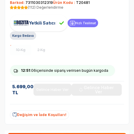
Barkod:
7311030312319
Ürün Kodu :
T20481
(112) Değerlendirme
Yetkili Satıcı
Hızlı Teslimat
Kargo Bedava
10 Kg
2 Kg
12
:51
:06
içerisinde sipariş verirsen bugün kargoda
5.699,00
Gelince Haber
Gelince Haber Ver
Ver
TL
Değişim ve İade Koşulları!