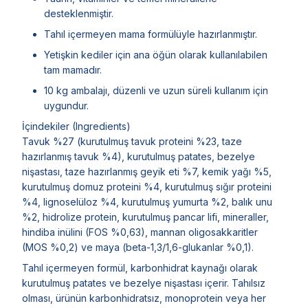
desteklenmiştir.
Tahıl içermeyen mama formülüyle hazırlanmıştır.
Yetişkin kediler için ana öğün olarak kullanılabilen
tam mamadır.
10 kg ambalajı, düzenli ve uzun süreli kullanım için
uygundur.
İçindekiler (Ingredients)
Tavuk %27 (kurutulmuş tavuk proteini %23, taze
hazırlanmış tavuk %4), kurutulmuş patates, bezelye
nişastası, taze hazırlanmış geyik eti %7, kemik yağı %5,
kurutulmuş domuz proteini %4, kurutulmuş sığır proteini
%4, lignoselüloz %4, kurutulmuş yumurta %2, balık unu
%2, hidrolize protein, kurutulmuş pancar lifi, mineraller,
hindiba inülini (FOS %0,63), mannan oligosakkaritler
(MOS %0,2) ve maya (beta-1,3/1,6-glukanlar %0,1).
Tahıl içermeyen formül, karbonhidrat kaynağı olarak
kurutulmuş patates ve bezelye nişastası içerir. Tahılsız
olması, ürünün karbonhidratsız, monoprotein veya her