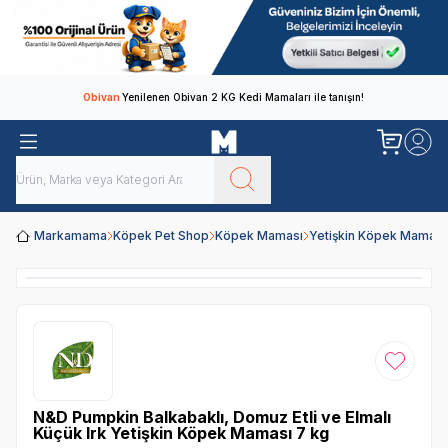
Obivan
Yenilenen Obivan 2 KG Kedi Mamaları ile tanışın!
Markamama
Köpek Pet Shop
Köpek Maması
Yetişkin Köpek Maması
Favoriye
N&D Pumpkin Balkabaklı, Domuz Etli ve Elmalı
Küçük Irk Yetişkin Köpek Maması 7 kg