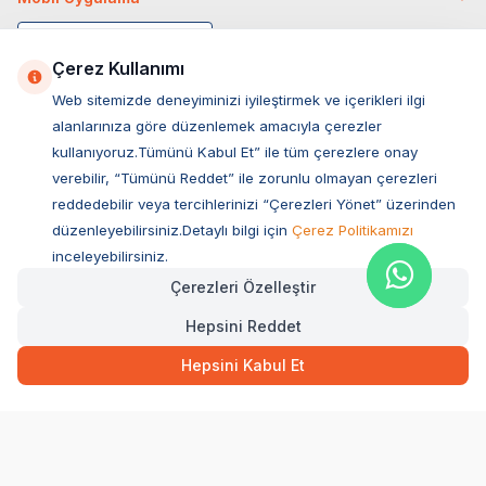
Çerez Kullanımı
Web sitemizde deneyiminizi iyileştirmek ve içerikleri ilgi
alanlarınıza göre düzenlemek amacıyla çerezler
kullanıyoruz.Tümünü Kabul Et” ile tüm çerezlere onay
verebilir, “Tümünü Reddet” ile zorunlu olmayan çerezleri
reddedebilir veya tercihlerinizi “Çerezleri Yönet” üzerinden
düzenleyebilirsiniz.Detaylı bilgi için
Çerez Politikamızı
Müşteri Hizmetleri
inceleyebilirsiniz.
Çerezleri Özelleştir
Sıkça Sorulan Sorular
Hepsini Reddet
Adres
Hızlı Teslimat
Kargo Bedava
Ovacık Mah. Hacıoğlu Sok. No:13 Başiskele / KOCAELİ
3.569,00
TL
Sepette Anında
Hepsini Kabul Et
Müşteri Destek Hattı
SEPETE EKLE
0850 532 1141
WhatsApp Destek
0554 871 66 20