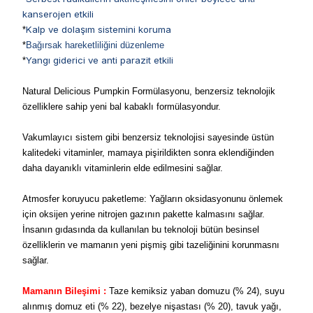
kanserojen etkili
Kalp ve dolaşım sistemini koruma
*
*
Bağırsak hareketliliğini düzenleme
Yangı giderici ve anti parazit etkili
*
Natural Delicious Pumpkin Formülasyonu, benzersiz teknolojik
özelliklere sahip yeni bal kabaklı formülasyondur.
Vakumlayıcı sistem gibi benzersiz teknolojisi sayesinde üstün
kalitedeki vitaminler, mamaya pişirildikten sonra eklendiğinden
daha dayanıklı vitaminlerin elde edilmesini sağlar.
Atmosfer koruyucu paketleme: Yağların oksidasyonunu önlemek
için oksijen yerine nitrojen gazının pakette kalmasını sağlar.
İnsanın gıdasında da kullanılan bu teknoloji bütün besinsel
özelliklerin ve mamanın yeni pişmiş gibi tazeliğinini korunmasnı
sağlar.
Mamanın Bileşimi :
Taze kemiksiz yaban domuzu (% 24), suyu
alınmış domuz eti (% 22), bezelye nişastası (% 20), tavuk yağı,