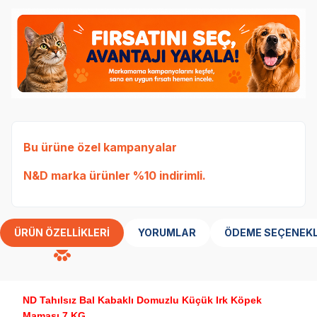
Bu ürüne özel kampanyalar
N&D
marka ürünler %10 indirimli.
ÜRÜN ÖZELLIKLERI
YORUMLAR
ÖDEME SEÇENEKL
ND Tahılsız Bal Kabaklı Domuzlu Küçük Irk Köpek
Maması 7 KG