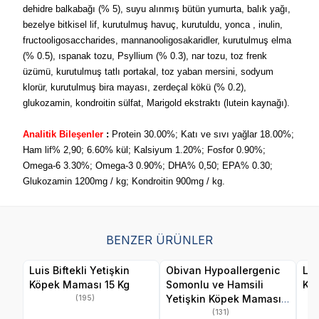
dehidre balkabağı (% 5), suyu alınmış bütün yumurta, balık yağı,
bezelye bitkisel lif, kurutulmuş havuç, kurutuldu, yonca , inulin,
fructooligosaccharides, mannanooligosakaridler, kurutulmuş elma
(% 0.5), ıspanak tozu, Psyllium (% 0.3), nar tozu, toz frenk
üzümü, kurutulmuş tatlı portakal, toz yaban mersini, sodyum
klorür, kurutulmuş bira mayası, zerdeçal kökü (% 0.2),
glukozamin, kondroitin sülfat, Marigold ekstraktı (lutein kaynağı).
Analitik Bileşenler
:
Protein 30.00%; Katı ve sıvı yağlar 18.00%;
Ham lif% 2,90; 6.60% kül; Kalsiyum 1.20%; Fosfor 0.90%;
Omega-6 3.30%; Omega-3 0.90%; DHA% 0,50; EPA% 0.30;
Glukozamin 1200mg / kg; Kondroitin 900mg / kg.
BENZER ÜRÜNLER
Luis Biftekli Yetişkin
Obivan Hypoallergenic
Lui
Köpek Maması 15 Kg
Somonlu ve Hamsili
Kö
Yetişkin Köpek Maması
(195)
15 Kg
(131)