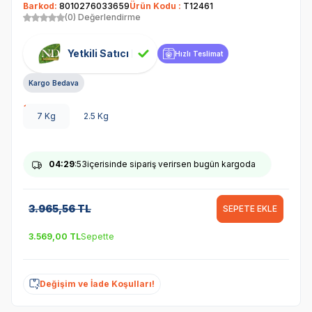
Barkod:
8010276033659
Ürün Kodu :
T12461
(0) Değerlendirme
Yetkili Satıcı
Hızlı Teslimat
Kargo Bedava
7 Kg
2.5 Kg
04
:29
:53
içerisinde sipariş verirsen bugün kargoda
3.965,56
TL
SEPETE EKLE
3.569,00
TL
Sepette
Değişim ve İade Koşulları!