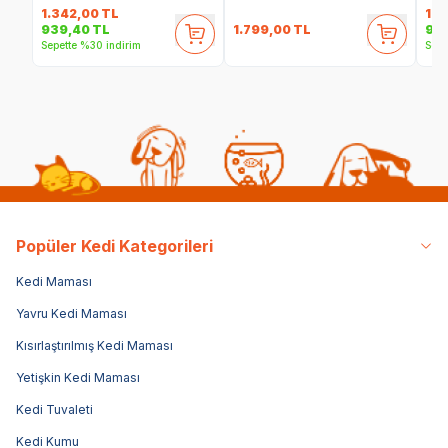
1.342,00
TL
1.4
1.799,00
TL
939,40
TL
99
Sepette %30 indirim
Sepe
Popüler Kedi Kategorileri
Kedi Maması
Yavru Kedi Maması
Kısırlaştırılmış Kedi Maması
Yetişkin Kedi Maması
Kedi Tuvaleti
Kedi Kumu