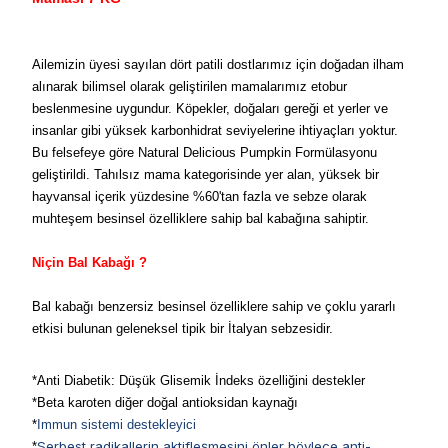
Ailemizin üyesi sayılan dört patili dostlarımız için doğadan ilham
alınarak bilimsel olarak geliştirilen mamalarımız etobur
beslenmesine uygundur. Köpekler, doğaları gereği et yerler ve
insanlar gibi yüksek karbonhidrat seviyelerine ihtiyaçları yoktur.
Bu felsefeye göre Natural Delicious Pumpkin Formülasyonu
geliştirildi. Tahılsız mama kategorisinde yer alan, yüksek bir
hayvansal içerik yüzdesine %60'tan fazla ve sebze olarak
muhteşem besinsel özelliklere sahip bal kabağına sahiptir.
Niçin Bal Kabağı ?
Bal kabağı benzersiz besinsel özelliklere sahip ve çoklu yararlı
etkisi bulunan geleneksel tipik bir İtalyan sebzesidir.
*Anti Diabetik: Düşük Glisemik İndeks özelliğini destekler
*Beta karoten diğer doğal antioksidan kaynağı
*
Immun sistemi destekleyici
Serbest radikallerin aktifleşmesini önler böylece anti-
*