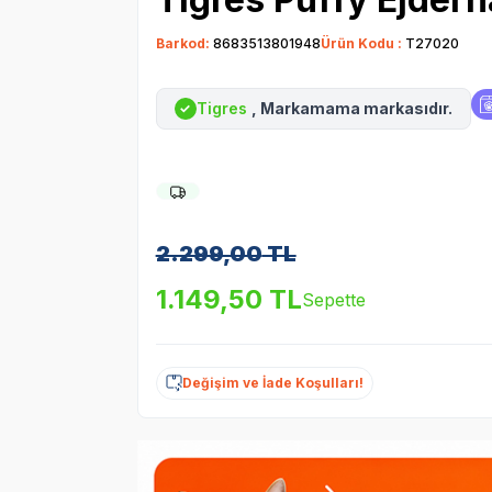
Barkod:
8683513801948
Ürün Kodu :
T27020
Tigres
, Markamama markasıdır.
✓
2.299,00
TL
1.149,50
TL
Sepette
Değişim ve İade Koşulları!