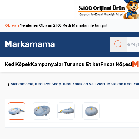
Obivan
Yenilenen Obivan 2 KG Kedi Mamaları ile tanışın!
Kedi
Köpek
Kampanyalar
Turuncu Etiket
Fırsat Köşesi
Markamama
Kedi Pet Shop
Kedi Yatakları ve Evleri
İç Mekan Kedi Yat