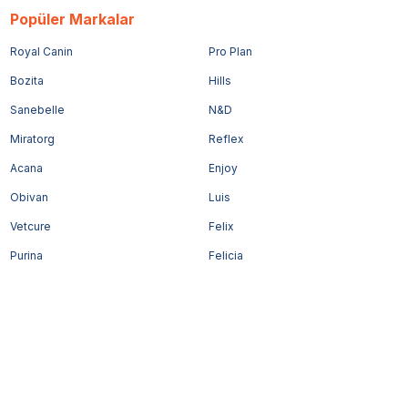
Popüler Markalar
Royal Canin
Pro Plan
Bozita
Hills
Sanebelle
N&D
Miratorg
Reflex
Acana
Enjoy
Obivan
Luis
Vetcure
Felix
Purina
Felicia