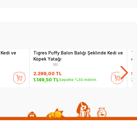
Yetkili
Satıcı
 Kedi ve
Tigres Puffy Balon Balığı Şeklinde Kedi ve
Ti
Köpek Yatağı
c
(0)
2.299,00
TL
59
1.149,50
TL
29
Sepette %50 indirim