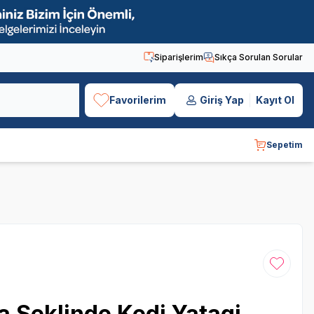
Siparişlerim
Sıkça Sorulan Sorular
Favorilerim
Giriş Yap
Kayıt Ol
Sepetim
Favoriye
a Seklinde Kedi Yatagi