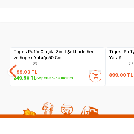
Yetkili
Satıcı
Tigres Puffy Çinçila Simit Şeklinde Kedi
Tigres Puff
ve Köpek Yatağı 50 Cm
Yatağı
(6)
(3)
499,00
TL
899,00
TL
249,50
TL
Sepette %50 indirim