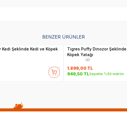
BENZER ÜRÜNLER
Yetkili
Yetkili
Satıcı
Satıcı
y Kedi Şeklinde Kedi ve Köpek
Tigres Puffy Dinozor Şeklinde
Köpek Yatağı
(0)
1.899,00
TL
949,50
TL
Sepette %50 indirim