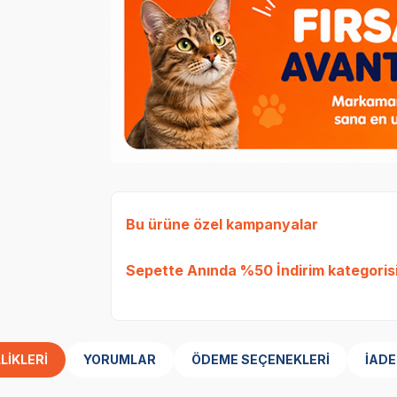
Bu ürüne özel kampanyalar
Sepette Anında %50 İndirim
kategorisi
LIKLERI
YORUMLAR
ÖDEME SEÇENEKLERI
İADE