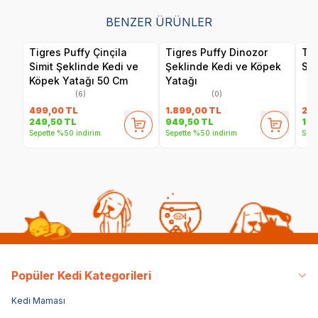
BENZER ÜRÜNLER
Tigres Puffy Çinçila
Tigres Puffy Dinozor
Tig
Simit Şeklinde Kedi ve
Şeklinde Kedi ve Köpek
Sek
Köpek Yatağı 50 Cm
Yatağı
(6)
(0)
499,00
TL
1.899,00
TL
2.2
249,50
TL
949,50
TL
1.1
Sepette %50 indirim
Sepette %50 indirim
Sepe
Popüler Kedi Kategorileri
Kedi Maması