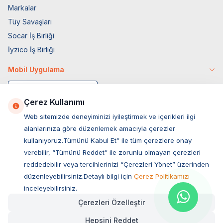
Markalar
Tüy Savaşları
Socar İş Birliği
İyzico İş Birliği
Mobil Uygulama
Çerez Kullanımı
Web sitemizde deneyiminizi iyileştirmek ve içerikleri ilgi
alanlarınıza göre düzenlemek amacıyla çerezler
kullanıyoruz.Tümünü Kabul Et” ile tüm çerezlere onay
verebilir, “Tümünü Reddet” ile zorunlu olmayan çerezleri
reddedebilir veya tercihlerinizi “Çerezleri Yönet” üzerinden
düzenleyebilirsiniz.Detaylı bilgi için
Çerez Politikamızı
Müşteri Hizmetleri
inceleyebilirsiniz.
Çerezleri Özelleştir
Sıkça Sorulan Sorular
Hepsini Reddet
Adres