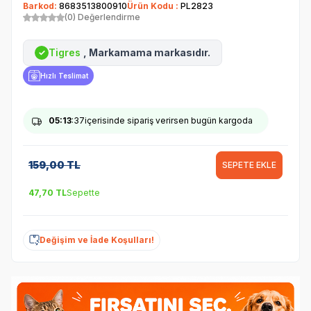
Barkod:
8683513800910
Ürün Kodu :
PL2823
(0) Değerlendirme
Tigres
, Markamama markasıdır.
✓
Hızlı Teslimat
05
:13
:37
içerisinde sipariş verirsen bugün kargoda
159,00
TL
SEPETE EKLE
47,70
TL
Sepette
Değişim ve İade Koşulları!