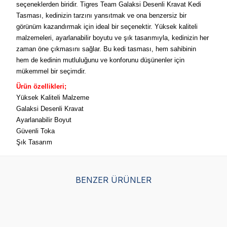
seçeneklerden biridir. Tigres Team Galaksi Desenli Kravat Kedi
Tasması, kedinizin tarzını yansıtmak ve ona benzersiz bir
görünüm kazandırmak için ideal bir seçenektir. Yüksek kaliteli
malzemeleri, ayarlanabilir boyutu ve şık tasarımıyla, kedinizin her
zaman öne çıkmasını sağlar. Bu kedi tasması, hem sahibinin
hem de kedinin mutluluğunu ve konforunu düşünenler için
mükemmel bir seçimdir.
Ürün özellikleri;
Yüksek Kaliteli Malzeme
Galaksi Desenli Kravat
Ayarlanabilir Boyut
Güvenli Toka
Şık Tasarım
BENZER ÜRÜNLER
Tigres Team Ekose
Tigres Team Gökkuşağı
Tig
Desenli Papyon-Kravat-
Desenli Papyon-kravat-
Des
Fular Kedi Tasma Takımı
fular Kedi Tasma Takımı
ful