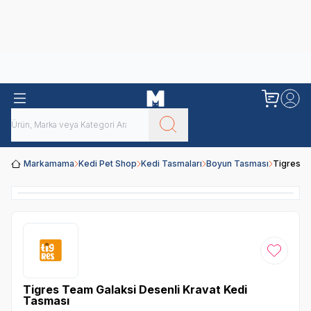
Obivan
Yenilenen Obivan 2 KG Kedi Mamaları ile tanışın!
Markamama
Kedi Pet Shop
Kedi Tasmaları
Boyun Tasması
Tigres T
Favoriye
Tigres Team Galaksi Desenli Kravat Kedi
Tasması