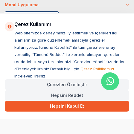
Mobil Uygulama
Çerez Kullanımı
Web sitemizde deneyiminizi iyileştirmek ve içerikleri ilgi
alanlarınıza göre düzenlemek amacıyla çerezler
kullanıyoruz.Tümünü Kabul Et” ile tüm çerezlere onay
verebilir, “Tümünü Reddet” ile zorunlu olmayan çerezleri
reddedebilir veya tercihlerinizi “Çerezleri Yönet” üzerinden
düzenleyebilirsiniz.Detaylı bilgi için
Çerez Politikamızı
Müşteri Hizmetleri
inceleyebilirsiniz.
Çerezleri Özelleştir
Sıkça Sorulan Sorular
Hepsini Reddet
Adres
Hızlı Teslimat
Ovacık Mah. Hacıoğlu Sok. No:13 Başiskele / KOCAELİ
47,70
TL
Sepette Anında
Hepsini Kabul Et
Müşteri Destek Hattı
SEPETE EKLE
0850 532 1141
WhatsApp Destek
0554 871 66 20