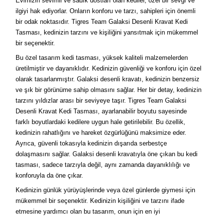
Evimizin sevimli ve sadık dostları olan kediler, özel bir sevgi ve
ilgiyi hak ediyorlar. Onların konforu ve tarzı, sahipleri için önemli
bir odak noktasıdır. Tigres Team Galaksi Desenli Kravat Kedi
Tasması, kedinizin tarzını ve kişiliğini yansıtmak için mükemmel
bir seçenektir.
Bu özel tasarım kedi tasması, yüksek kaliteli malzemelerden
üretilmiştir ve dayanıklıdır. Kedinizin güvenliği ve konforu için özel
olarak tasarlanmıştır. Galaksi desenli kravatı, kedinizin benzersiz
ve şık bir görünüme sahip olmasını sağlar. Her bir detay, kedinizin
tarzını yıldızlar arası bir seviyeye taşır. Tigres Team Galaksi
Desenli Kravat Kedi Tasması, ayarlanabilir boyutu sayesinde
farklı boyutlardaki kedilere uygun hale getirilebilir. Bu özellik,
kedinizin rahatlığını ve hareket özgürlüğünü maksimize eder.
Ayrıca, güvenli tokasıyla kedinizin dışarıda serbestçe
dolaşmasını sağlar. Galaksi desenli kravatıyla öne çıkan bu kedi
tasması, sadece tarzıyla değil, aynı zamanda dayanıklılığı ve
konforuyla da öne çıkar.
Kedinizin günlük yürüyüşlerinde veya özel günlerde giymesi için
mükemmel bir seçenektir. Kedinizin kişiliğini ve tarzını ifade
etmesine yardımcı olan bu tasarım, onun için en iyi