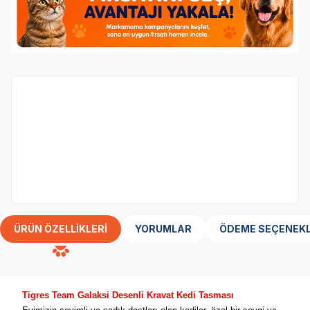
Sepette Anında %70 İndirim
kategorisindeki
ürünler %70 indirimli.
15.yıl özel, kategorideki ürünlerin tamamı sepetten net
%70 indirim!
ÜRÜN ÖZELLIKLERI
YORUMLAR
ÖDEME SEÇENEKL
Tigres Team Galaksi Desenli Kravat Kedi Tasması