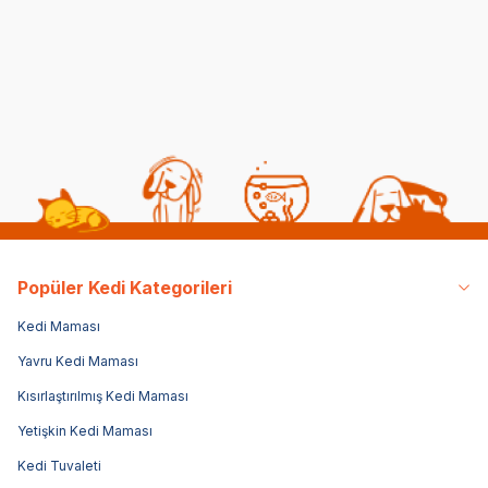
(4)
(3)
399,00
TL
399,00
TL
39
119,70
TL
119,70
TL
119
Sepette %70 indirim
Sepette %70 indirim
Sepe
Popüler Kedi Kategorileri
Kedi Maması
Yavru Kedi Maması
Kısırlaştırılmış Kedi Maması
Yetişkin Kedi Maması
Kedi Tuvaleti