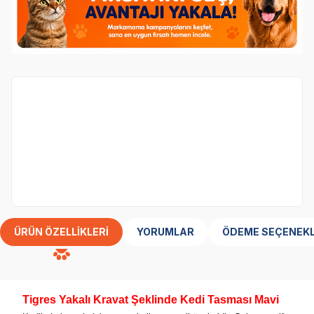
Sepette Anında %70 İndirim
kategorisindeki
ürünler %70 indirimli.
15.yıl özel, kategorideki ürünlerin tamamı sepetten net
%70 indirim!
ÜRÜN ÖZELLIKLERI
YORUMLAR
ÖDEME SEÇENEKL
Tigres Yakalı Kravat Şeklinde Kedi Tasması Mavi