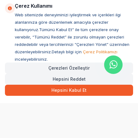
Çerez Kullanımı
Web sitemizde deneyiminizi iyileştirmek ve içerikleri ilgi
alanlarınıza göre düzenlemek amacıyla çerezler
kullanıyoruz.Tümünü Kabul Et” ile tüm çerezlere onay
verebilir, “Tümünü Reddet” ile zorunlu olmayan çerezleri
reddedebilir veya tercihlerinizi “Çerezleri Yönet” üzerinden
düzenleyebilirsiniz.Detaylı bilgi için
Çerez Politikamızı
Müşteri Hizmetleri
inceleyebilirsiniz.
Çerezleri Özelleştir
Sıkça Sorulan Sorular
Hepsini Reddet
Adres
Hızlı Teslimat
Ovacık Mah. Hacıoğlu Sok. No:13 Başiskele / KOCAELİ
71,70
TL
Sepette Anında
Hepsini Kabul Et
Müşteri Destek Hattı
SEPETE EKLE
0850 532 1141
WhatsApp Destek
0554 871 66 20