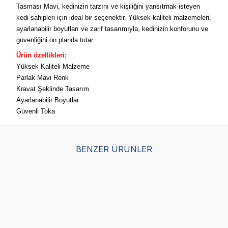
Tasması Mavi, kedinizin tarzını ve kişiliğini yansıtmak isteyen
kedi sahipleri için ideal bir seçenektir. Yüksek kaliteli malzemeleri,
ayarlanabilir boyutları ve zarif tasarımıyla, kedinizin konforunu ve
güvenliğini ön planda tutar.
Ürün özellikleri;
Yüksek Kaliteli Malzeme
Parlak Mavi Renk
Kravat Şeklinde Tasarım
Ayarlanabilir Boyutlar
Güvenli Toka
BENZER ÜRÜNLER
Tigres Team Ekose
Tigres Team Gökkuşağı
Tig
Desenli Papyon-Kravat-
Desenli Papyon-kravat-
Des
Fular Kedi Tasma Takımı
fular Kedi Tasma Takımı
ful
(4)
(3)
399,00
TL
399,00
TL
39
119,70
TL
119,70
TL
119