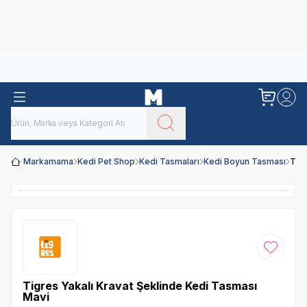
Obivan
Yenilenen Obivan 2 KG Kedi Mamaları ile tanışın!
Markamama
Kedi Pet Shop
Kedi Tasmaları
Kedi Boyun Tasması
Tigr
Favoriye
Tigres Yakalı Kravat Şeklinde Kedi Tasması
Mavi