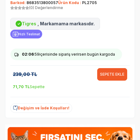
Barkod:
8683513800057
Ürün Kodu :
PL2705
(0) Değerlendirme
Tigres
, Markamama markasıdır.
✓
Hızlı Teslimat
02
:06
:59
içerisinde sipariş verirsen bugün kargoda
239,00
TL
SEPETE EKLE
71,70
TL
Sepette
Değişim ve İade Koşulları!