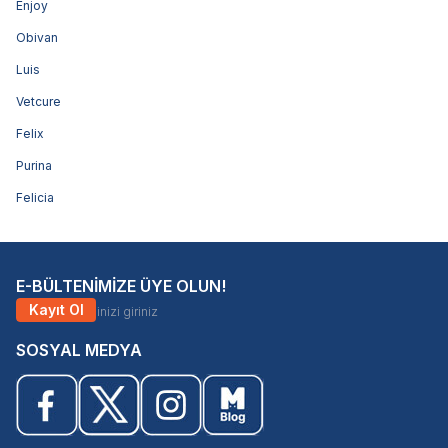
Enjoy
Obivan
Luis
Vetcure
Felix
Purina
Felicia
E-BÜLTENİMİZE ÜYE OLUN!
Kayıt Ol
SOSYAL MEDYA