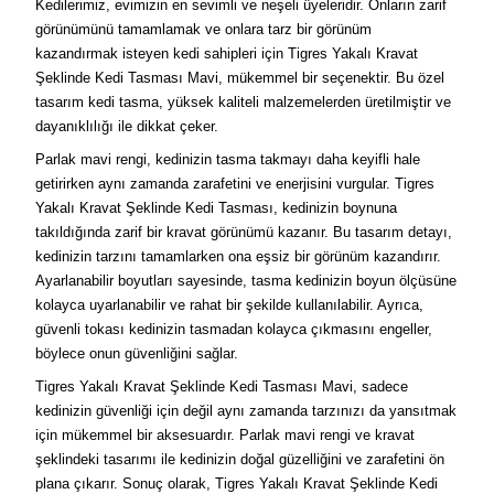
Kedilerimiz, evimizin en sevimli ve neşeli üyeleridir. Onların zarif
görünümünü tamamlamak ve onlara tarz bir görünüm
kazandırmak isteyen kedi sahipleri için Tigres Yakalı Kravat
Şeklinde Kedi Tasması Mavi, mükemmel bir seçenektir. Bu özel
tasarım kedi tasma, yüksek kaliteli malzemelerden üretilmiştir ve
dayanıklılığı ile dikkat çeker.
Parlak mavi rengi, kedinizin tasma takmayı daha keyifli hale
getirirken aynı zamanda zarafetini ve enerjisini vurgular. Tigres
Yakalı Kravat Şeklinde Kedi Tasması, kedinizin boynuna
takıldığında zarif bir kravat görünümü kazanır. Bu tasarım detayı,
kedinizin tarzını tamamlarken ona eşsiz bir görünüm kazandırır.
Ayarlanabilir boyutları sayesinde, tasma kedinizin boyun ölçüsüne
kolayca uyarlanabilir ve rahat bir şekilde kullanılabilir. Ayrıca,
güvenli tokası kedinizin tasmadan kolayca çıkmasını engeller,
böylece onun güvenliğini sağlar.
Tigres Yakalı Kravat Şeklinde Kedi Tasması Mavi, sadece
kedinizin güvenliği için değil aynı zamanda tarzınızı da yansıtmak
için mükemmel bir aksesuardır. Parlak mavi rengi ve kravat
şeklindeki tasarımı ile kedinizin doğal güzelliğini ve zarafetini ön
plana çıkarır. Sonuç olarak, Tigres Yakalı Kravat Şeklinde Kedi