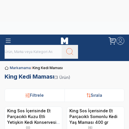
Obivan
Yenilenen Obivan 2 KG Kedi Mamaları ile tanışın!
Markamama
King Kedi Maması
King Kedi Maması
(3 Ürün)
Filtrele
Sırala
King Sos İçerisinde Et
King Sos İçerisinde Et
Parçacıklı Kuzu Etli
Parçacıklı Somonlu Kedi
Yetişkin Kedi Konservesi
Yaş Maması 400 gr
400gr
(0)
(6)