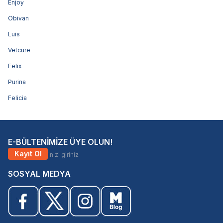
Enjoy
Obivan
Luis
Vetcure
Felix
Purina
Felicia
E-BÜLTENİMİZE ÜYE OLUN!
Kayıt Ol
SOSYAL MEDYA