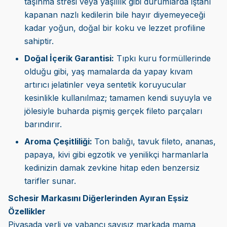
taşınma stresi veya yaşlılık gibi durumlarda iştahı
kapanan nazlı kedilerin bile hayır diyemeyeceği
kadar yoğun, doğal bir koku ve lezzet profiline
sahiptir.
Doğal İçerik Garantisi:
Tıpkı kuru formüllerinde
olduğu gibi, yaş mamalarda da yapay kıvam
artırıcı jelatinler veya sentetik koruyucular
kesinlikle kullanılmaz; tamamen kendi suyuyla ve
jölesiyle buharda pişmiş gerçek fileto parçaları
barındırır.
Aroma Çeşitliliği:
Ton balığı, tavuk fileto, ananas,
papaya, kivi gibi egzotik ve yenilikçi harmanlarla
kedinizin damak zevkine hitap eden benzersiz
tarifler sunar.
Schesir Markasını Diğerlerinden Ayıran Eşsiz
Özellikler
Piyasada yerli ve yabancı sayısız markada mama