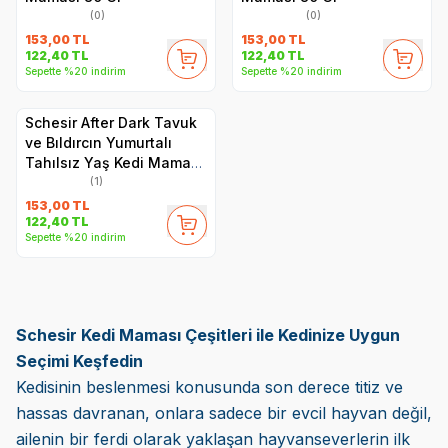
(0)
(0)
153,00
TL
153,00
TL
122,40
TL
122,40
TL
Sepette %20 indirim
Sepette %20 indirim
Schesir After Dark Tavuk
ve Bıldırcın Yumurtalı
Tahılsız Yaş Kedi Maması
80 Gr
(1)
153,00
TL
122,40
TL
Sepette %20 indirim
Schesir Kedi Maması Çeşitleri ile Kedinize Uygun
Seçimi Keşfedin
Kedisinin beslenmesi konusunda son derece titiz ve
hassas davranan, onlara sadece bir evcil hayvan değil,
ailenin bir ferdi olarak yaklaşan hayvanseverlerin ilk