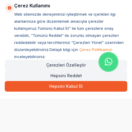
Çerez Kullanımı
Web sitemizde deneyiminizi iyileştirmek ve içerikleri ilgi
alanlarınıza göre düzenlemek amacıyla çerezler
kullanıyoruz.Tümünü Kabul Et” ile tüm çerezlere onay
verebilir, “Tümünü Reddet” ile zorunlu olmayan çerezleri
reddedebilir veya tercihlerinizi “Çerezleri Yönet” üzerinden
düzenleyebilirsiniz.Detaylı bilgi için
Çerez Politikamızı
Müşteri Hizmetleri
inceleyebilirsiniz.
Çerezleri Özelleştir
Sıkça Sorulan Sorular
Hepsini Reddet
Adres
Ovacık Mah. Hacıoğlu Sok. No:13 Başiskele / KOCAELİ
Hepsini Kabul Et
Müşteri Destek Hattı
0850 532 1141
WhatsApp Destek
0554 871 66 20