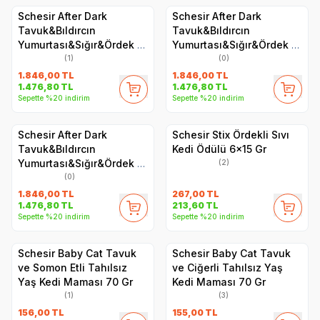
Schesir After Dark
Schesir After Dark
Tavuk&Bıldırcın
Tavuk&Bıldırcın
Yumurtası&Sığır&Ördek Et
Yumurtası&Sığır&Ördek Et
Suyunda Paté Yetişkin
Suyunda Mus Yetişkin
(1)
(0)
Kedi Yaş Maması Çeşit
Kedi Pouch Çeşit Paketi
1.846,00
TL
1.846,00
TL
1.476,80
TL
1.476,80
TL
Paketi 12x80g
12x80g
Sepette %20 indirim
Sepette %20 indirim
Schesir After Dark
Schesir Stix Ördekli Sıvı
Tavuk&Bıldırcın
Kedi Ödülü 6x15 Gr
Yumurtası&Sığır&Ördek Et
(2)
Suyunda Yetişkin Kedi
(0)
Yaş Maması Çeşit Paketi
1.846,00
TL
267,00
TL
1.476,80
TL
213,60
TL
12x80g
Sepette %20 indirim
Sepette %20 indirim
Schesir Baby Cat Tavuk
Schesir Baby Cat Tavuk
ve Somon Etli Tahılsız
ve Ciğerli Tahılsız Yaş
Yaş Kedi Maması 70 Gr
Kedi Maması 70 Gr
(1)
(3)
156,00
TL
155,00
TL