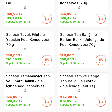
GR
Konservesi 70g
(2)
(0)
146,00
TL
126,00
TL
116,80
TL
100,80
TL
Sepette %20 indirim
Sepette %20 indirim
Schesir Tavuk Filetolu
Schesir Ton Balığı ile
Yetişkin Kedi Konservesi
Berlam Balıklı Jöle İçinde
70 g
Kedi Konservesi 70g
(0)
(0)
146,00
TL
126,00
TL
116,80
TL
100,80
TL
Sepette %20 indirim
Sepette %20 indirim
Schesir Tamamlayıcı Ton
Schesir Tam ve Dengeli
ve Sinarit Balıklı Jöle
Ton Balığı ile Levrekli
İçinde Kedi Konservesi
Jöle İçinde Kedi Yaş
70g
Maması Multipack 6x50g
(0)
(0)
126,00
TL
642,00
TL
100,80
TL
513,60
TL
Sepette %20 indirim
Sepette %20 indirim