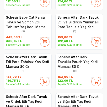
117,00
TL
124,00
TL
Sepette %25 indirim
Sepette %20 indirim
Schesir Baby Cat Parça
Schesir After Dark Tavuk
Tavuk ve Somon Etli
Etli ve Bıldırcın Yumurtalı
Tahılsız Yaş Kedi Maması
Pate Tahılsız Yaş Kedi
55 Gr (3 Adet)
Maması 80 Gr
(3)
(1)
449,00
TL
153,00
TL
336,75
TL
122,40
TL
Sepette %25 indirim
Sepette %20 indirim
Schesir After Dark Tavuk
Schesir After Dark
Etli Pate Tahılsız Yaş Kedi
Tavuklu Pouch Yaş Kedi
Maması 80 Gr
Maması 80 Gr
(1)
(0)
153,00
TL
153,00
TL
114,75
TL
122,40
TL
Sepette %25 indirim
Sepette %20 indirim
Schesir After Dark Tavuk
Schesir After Dark Tavuk
ve Ördek Etli Yaş Kedi
ve Sığır Etli Yaş Kedi
Maması 80 Gr
Maması 80 Gr