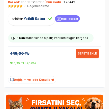
Barkod:
8005852130150
Ürün Kodu :
T26442
(3) Değerlendirme
Yetkili Satıcı
Hızlı Teslimat
11
:46
:50
içerisinde sipariş verirsen bugün kargoda
449,00
TL
SEPETE EKLE
336,75
TL
Sepette
Değişim ve İade Koşulları!