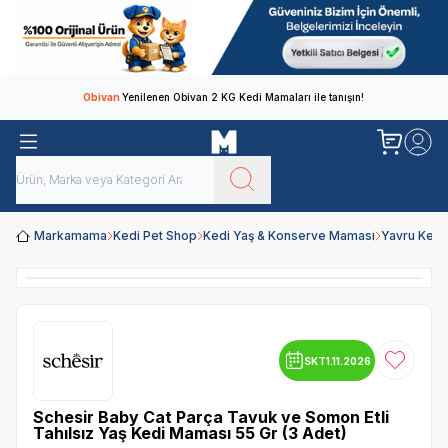
Obivan
Yenilenen Obivan 2 KG Kedi Mamaları ile tanışın!
Markamama
Kedi Pet Shop
Kedi Yaş & Konserve Maması
Yavru Kedi
SKT
1.11.2026
Favoriye
Schesir Baby Cat Parça Tavuk ve Somon Etli
Tahılsız Yaş Kedi Maması 55 Gr (3 Adet)