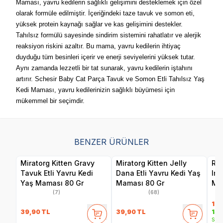
Maması, yavru kedilerin sağlıklı gelişimini desteklemek için özel
olarak formüle edilmiştir. İçeriğindeki taze tavuk ve somon eti,
yüksek protein kaynağı sağlar ve kas gelişimini destekler.
Tahılsız formülü sayesinde sindirim sistemini rahatlatır ve alerjik
reaksiyon riskini azaltır. Bu mama, yavru kedilerin ihtiyaç
duyduğu tüm besinleri içerir ve enerji seviyelerini yüksek tutar.
Aynı zamanda lezzetli bir tat sunarak, yavru kedilerin iştahını
artırır. Schesir Baby Cat Parça Tavuk ve Somon Etli Tahılsız Yaş
Kedi Maması, yavru kedilerinizin sağlıklı büyümesi için
mükemmel bir seçimdir.
BENZER ÜRÜNLER
Miratorg Kitten Gravy
Miratorg Kitten Jelly
Ro
Tavuk Etli Yavru Kedi
Dana Etli Yavru Kedi Yaş
Ins
Yaş Maması 80 Gr
Maması 80 Gr
Ma
(7)
(68)
198
39,90
TL
39,90
TL
159
Sepe