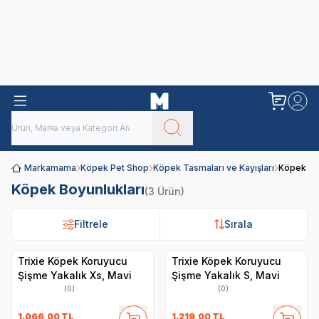
Obivan
Yenilenen Obivan 2 KG Kedi Mamaları ile tanışın!
Markamama
Köpek Pet Shop
Köpek Tasmaları ve Kayışları
Köpek Boy
Köpek Boyunlukları
(3 Ürün)
Filtrele
Filtrele
Sırala
Sırala
Trixie Köpek Koruyucu
Trixie Köpek Koruyucu
Şişme Yakalık Xs, Mavi
Şişme Yakalık S, Mavi
(0)
(0)
1.066,00
TL
1.219,00
TL