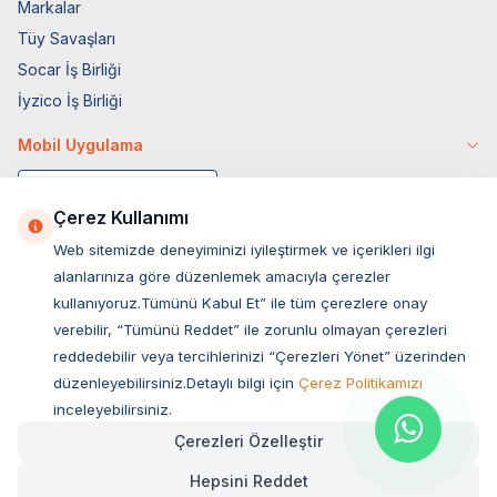
Markalar
Tüy Savaşları
Socar İş Birliği
İyzico İş Birliği
Mobil Uygulama
Çerez Kullanımı
Web sitemizde deneyiminizi iyileştirmek ve içerikleri ilgi
alanlarınıza göre düzenlemek amacıyla çerezler
kullanıyoruz.Tümünü Kabul Et” ile tüm çerezlere onay
verebilir, “Tümünü Reddet” ile zorunlu olmayan çerezleri
reddedebilir veya tercihlerinizi “Çerezleri Yönet” üzerinden
düzenleyebilirsiniz.Detaylı bilgi için
Çerez Politikamızı
Müşteri Hizmetleri
inceleyebilirsiniz.
Çerezleri Özelleştir
Sıkça Sorulan Sorular
Hepsini Reddet
Adres