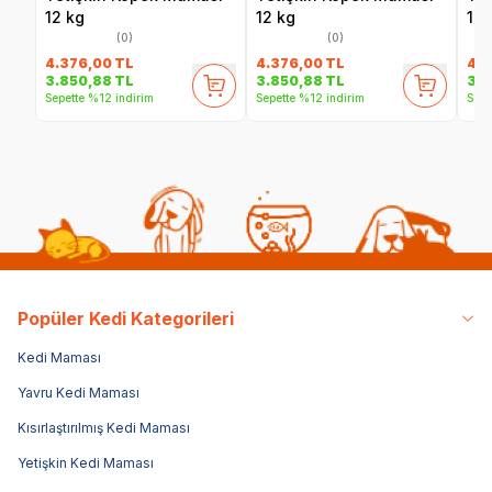
12 kg
12 kg
12 
(0)
(0)
4.376,00
TL
4.376,00
TL
4.3
3.850,88
TL
3.850,88
TL
3.8
Sepette %12 indirim
Sepette %12 indirim
Sepe
Popüler Kedi Kategorileri
Kedi Maması
Yavru Kedi Maması
Kısırlaştırılmış Kedi Maması
Yetişkin Kedi Maması