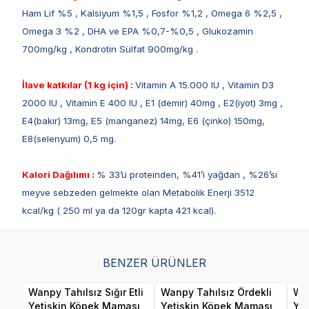
Ham Lif %5 , Kalsiyum %1,5 , Fosfor %1,2 , Omega 6 %2,5 ,
Omega 3 %2 , DHA ve EPA %0,7-%0,5 , Glukozamin
700mg/kg , Kondrotin Sülfat 900mg/kg .
İlave katkılar (1 kg için) :
Vitamin A 15.000 IU , Vitamin D3
2000 IU , Vitamin E 400 IU , E1 (demir) 40mg , E2(iyot) 3mg ,
E4(bakır) 13mg, E5 (manganez) 14mg, E6 (çinko) 150mg,
E8(selenyum) 0,5 mg.
Kalori Dağılımı :
% 33’ü proteinden, %41’i yağdan , %26’sı
meyve sebzeden gelmekte olan Metabolik Enerji 3512
kcal/kg ( 250 ml ya da 120gr kapta 421 kcal).
BENZER ÜRÜNLER
Wanpy Tahılsız Sığır Etli
Wanpy Tahılsız Ördekli
Wan
Yetişkin Köpek Maması
Yetişkin Köpek Maması
Ye