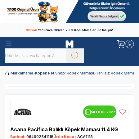
Obivan
Yenilenen Obivan 2 KG Kedi Mamaları ile tanışın!
Markamama
Köpek Pet Shop
Köpek Maması
Tahılsız Köpek Maması
SKT
11.06.2027
Favoriye
Acana Pacifica Balıklı Köpek Maması 11.4 KG
Barkod:
064992541118
Ürün Kodu :
ACA1118