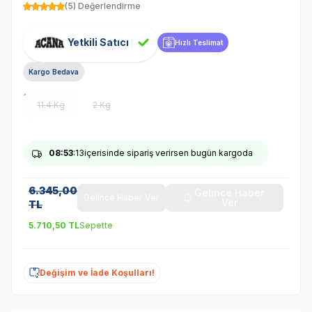
(5) Değerlendirme
Yetkili Satıcı
Hızlı Teslimat
Kargo Bedava
11.4 Kg
2 Kg
08
:53
:13
içerisinde sipariş verirsen bugün kargoda
6.345,00
Gelince Haber
Gelince Haber Ver
Ver
TL
5.710,50
TL
Sepette
Değişim ve İade Koşulları!