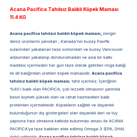
​Acana Pacifica Tahılsız Balıklı Köpek Maması
11.4 KG
Acana pacifica tahılsız balıklı köpek maması,
zengin
deniz ürünlerini yansıtan , Kanada'nın kuzey Pasifik
sularından yakalanan taze somondan ve kuzey Vancouver
adasından yakalanıp dondurulmadan ve asla bir katkı
maddesi içermeden her gün taze olarak getirilen ringa balığı
ile dil balığından üretilen köpek mamasıdır.
Acana pacifica
tahılsız balıklı köpek maması
, tahıl içermez. İçeriğinin
%60'ı balık olan PACIFICA, çok lezzetli olmasının yanında
besin kıymeti yüksek olan ve rahat hazmedilen balık
proteinleri içermektedir. Köpeklerin sağlıklı ve dayanıklı
bulunduğunun dış göstergeleri olan dayanıklı deri ve tüy
yapısına haiz olmasına katkıda bulunması amacı ile ACANA
PACIFICA'ya taze balıktan elde edilmiş Omega-3 (EPA, DHA)
dahil edilmiştir.
Acana pacifica tahılsız balıklı köpek