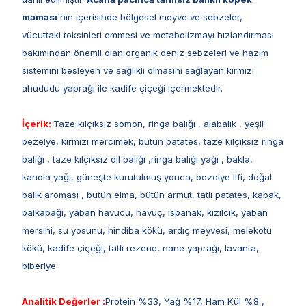
maması
'nın içerisinde bölgesel meyve ve sebzeler,
vücuttaki toksinleri emmesi ve metabolizmayı hızlandırması
bakımından önemli olan organik deniz sebzeleri ve hazım
sistemini besleyen ve sağlıklı olmasını sağlayan kırmızı
ahududu yaprağı ile kadife çiçeği içermektedir.
İçerik:
Taze kılçıksız somon, ringa balığı , alabalık , yeşil
bezelye, kırmızı mercimek, bütün patates, taze kılçıksız ringa
balığı , taze kılçıksız dil balığı ,ringa balığı yağı , bakla,
kanola yağı, güneşte kurutulmuş yonca, bezelye lifi, doğal
balık aroması , bütün elma, bütün armut, tatlı patates, kabak,
balkabağı, yaban havucu, havuç, ıspanak, kızılcık, yaban
mersini, su yosunu, hindiba kökü, ardıç meyvesi, melekotu
kökü, kadife çiçeği, tatlı rezene, nane yaprağı, lavanta,
biberiye
Analitik Değerler :
Protein %33, Yağ %17, Ham Kül %8 ,