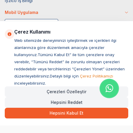
İyzico İş Birliği
Mobil Uygulama
Çerez Kullanımı
Web sitemizde deneyiminizi iyileştirmek ve içerikleri ilgi
alanlarınıza göre düzenlemek amacıyla çerezler
kullanıyoruz.Tümünü Kabul Et” ile tüm çerezlere onay
verebilir, “Tümünü Reddet” ile zorunlu olmayan çerezleri
reddedebilir veya tercihlerinizi “Çerezleri Yönet” üzerinden
düzenleyebilirsiniz.Detaylı bilgi için
Çerez Politikamızı
Müşteri Hizmetleri
inceleyebilirsiniz.
Çerezleri Özelleştir
Sıkça Sorulan Sorular
Hepsini Reddet
Adres
Hızlı Teslimat
Kargo Bedava
Ovacık Mah. Hacıoğlu Sok. No:13 Başiskele / KOCAELİ
5.710,50
TL
Sepette Anında
Hepsini Kabul Et
Müşteri Destek Hattı
SEPETE EKLE
0850 532 1141
WhatsApp Destek