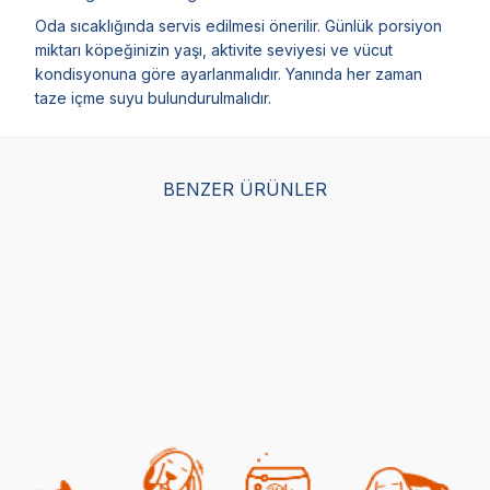
Oda sıcaklığında servis edilmesi önerilir. Günlük porsiyon
miktarı köpeğinizin yaşı, aktivite seviyesi ve vücut
kondisyonuna göre ayarlanmalıdır. Yanında her zaman
taze içme suyu bulundurulmalıdır.
BENZER ÜRÜNLER
Luis Biftekli Yetişkin
Obivan Hypoallergenic
Boz
Köpek Maması 15 Kg
Somonlu ve Hamsili
Kuz
Yetişkin Köpek Maması
Kö
(195)
15 Kg
(131)
1.342,00
TL
1.799,00
TL
1.8
939,40
TL
Sepette %30 indirim