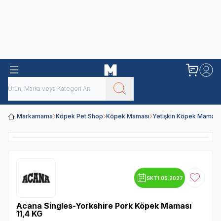
Obivan
Yenilenen Obivan 2 KG Kedi Mamaları ile tanışın!
Markamama
Köpek Pet Shop
Köpek Maması
Yetişkin Köpek Maması
SKT
1.05.2027
Favoriye
Acana Singles-Yorkshire Pork Köpek Maması
11,4 KG