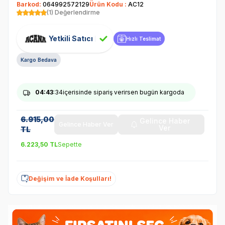
Barkod:
064992572129
Ürün Kodu :
AC12
(1) Değerlendirme
Yetkili Satıcı
Hızlı Teslimat
Kargo Bedava
04
:43
:33
içerisinde sipariş verirsen bugün kargoda
6.915,00
Gelince Haber
Gelince Haber Ver
Ver
TL
6.223,50
TL
Sepette
Değişim ve İade Koşulları!