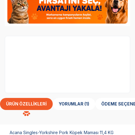
Köpek
kategorisinden 1 ürün alana,
Obivan
16.
Tester Yavru Köpek Maması 100 gr
ürünü
Sepe
bedava.
Her Siparişe 1 Adet Eklenecektir
ÜRÜN ÖZELLIKLERI
YORUMLAR (1)
ÖDEME SEÇENE
Acana Singles-Yorkshire Pork Köpek Maması 11,4 KG