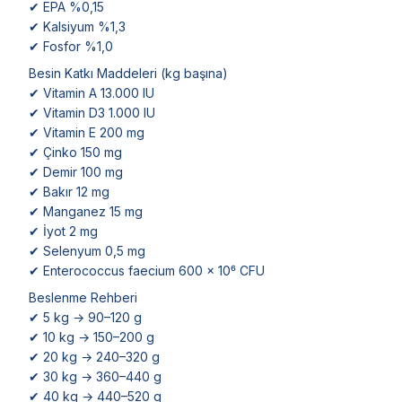
✔ EPA %0,15
✔ Kalsiyum %1,3
✔ Fosfor %1,0
Besin Katkı Maddeleri (kg başına)
✔ Vitamin A 13.000 IU
✔ Vitamin D3 1.000 IU
✔ Vitamin E 200 mg
✔ Çinko 150 mg
✔ Demir 100 mg
✔ Bakır 12 mg
✔ Manganez 15 mg
✔ İyot 2 mg
✔ Selenyum 0,5 mg
✔ Enterococcus faecium 600 × 10⁶ CFU
Beslenme Rehberi
✔ 5 kg → 90–120 g
✔ 10 kg → 150–200 g
✔ 20 kg → 240–320 g
✔ 30 kg → 360–440 g
✔ 40 kg → 440–520 g