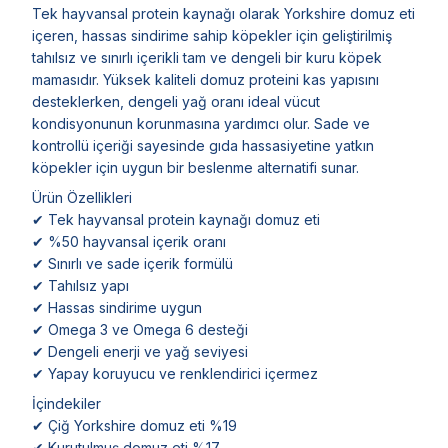
Tek hayvansal protein kaynağı olarak Yorkshire domuz eti
içeren, hassas sindirime sahip köpekler için geliştirilmiş
tahılsız ve sınırlı içerikli tam ve dengeli bir kuru köpek
mamasıdır. Yüksek kaliteli domuz proteini kas yapısını
desteklerken, dengeli yağ oranı ideal vücut
kondisyonunun korunmasına yardımcı olur. Sade ve
kontrollü içeriği sayesinde gıda hassasiyetine yatkın
köpekler için uygun bir beslenme alternatifi sunar.
Ürün Özellikleri
✔ Tek hayvansal protein kaynağı domuz eti
✔ %50 hayvansal içerik oranı
✔ Sınırlı ve sade içerik formülü
✔ Tahılsız yapı
✔ Hassas sindirime uygun
✔ Omega 3 ve Omega 6 desteği
✔ Dengeli enerji ve yağ seviyesi
✔ Yapay koruyucu ve renklendirici içermez
İçindekiler
✔ Çiğ Yorkshire domuz eti %19
✔ Kurutulmuş domuz eti %17