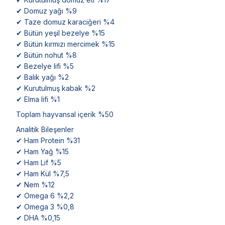
✔ Domuz yağı %9
✔ Taze domuz karaciğeri %4
✔ Bütün yeşil bezelye %15
✔ Bütün kırmızı mercimek %15
✔ Bütün nohut %8
✔ Bezelye lifi %5
✔ Balık yağı %2
✔ Kurutulmuş kabak %2
✔ Elma lifi %1
Toplam hayvansal içerik %50
Analitik Bileşenler
✔ Ham Protein %31
✔ Ham Yağ %15
✔ Ham Lif %5
✔ Ham Kül %7,5
✔ Nem %12
✔ Omega 6 %2,2
✔ Omega 3 %0,8
✔ DHA %0,15