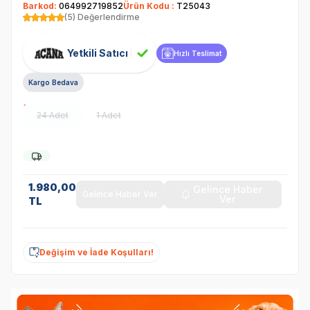
Barkod:
064992719852
Ürün Kodu :
T25043
(5) Değerlendirme
Yetkili Satıcı
Hızlı Teslimat
Kargo Bedava
24 Adet
1 Adet
1.980,00
Gelince Haber
Gelince Haber Ver
Ver
TL
Değişim ve İade Koşulları!