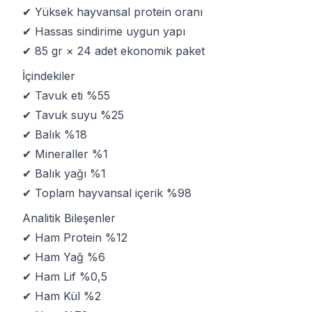
✔ Yüksek hayvansal protein oranı
✔ Hassas sindirime uygun yapı
✔ 85 gr × 24 adet ekonomik paket
İçindekiler
✔ Tavuk eti %55
✔ Tavuk suyu %25
✔ Balık %18
✔ Mineraller %1
✔ Balık yağı %1
✔ Toplam hayvansal içerik %98
Analitik Bileşenler
✔ Ham Protein %12
✔ Ham Yağ %6
✔ Ham Lif %0,5
✔ Ham Kül %2