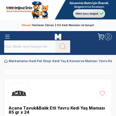
Obivan
Yenilenen Obivan 2 KG Kedi Mamaları ile tanışın!
Markamama
Kedi Pet Shop
Kedi Yaş & Konserve Maması
Yavru Kedi
Favoriye
Acana Tavuk&Balık Etli Yavru Kedi Yaş Maması
85 gr x 24