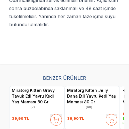
Oda sıcaklığında servis edilmesi önerilir. Açıldıktan
sonra buzdolabında saklanmalı ve 48 saat içinde
tüketilmelidir. Yanında her zaman taze içme suyu
bulundurulmalıdır.
BENZER ÜRÜNLER
Miratorg Kitten Gravy
Miratorg Kitten Jelly
Ro
Tavuk Etli Yavru Kedi
Dana Etli Yavru Kedi Yaş
Ins
Yaş Maması 80 Gr
Maması 80 Gr
Ma
(7)
(68)
198
39,90
TL
39,90
TL
159
Sepe