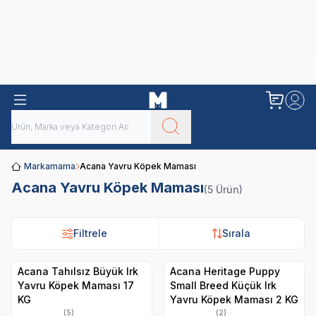
Obivan
Yenilenen Obivan 2 KG Kedi Mamaları ile tanışın!
Markamama
Acana Yavru Köpek Maması
Acana Yavru Köpek Maması
(5 Ürün)
Filtrele
Sırala
Acana Tahılsız Büyük Irk
Acana Heritage Puppy
Yavru Köpek Maması 17
Small Breed Küçük Irk
KG
Yavru Köpek Maması 2 KG
(5)
(2)