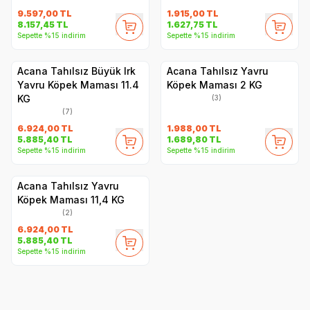
9.597,00
TL
1.915,00
TL
8.157,45
TL
1.627,75
TL
Sepette %15 indirim
Sepette %15 indirim
Acana Tahılsız Büyük Irk
Acana Tahılsız Yavru
Yavru Köpek Maması 11.4
Köpek Maması 2 KG
KG
(3)
(7)
6.924,00
TL
1.988,00
TL
5.885,40
TL
1.689,80
TL
Sepette %15 indirim
Sepette %15 indirim
Acana Tahılsız Yavru
Köpek Maması 11,4 KG
(2)
6.924,00
TL
5.885,40
TL
Sepette %15 indirim