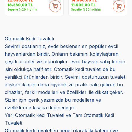
22.850,00
TL
14.990,00
TL
18.280,00
TL
11.992,00
TL
Sepette %20 indirim
Sepette %20 indirim
Otomatik Kedi Tuvaleti
Sevimli dostlarınız, evde beslenen en popüler evcil
hayvanlardan biridir. Onların bakımını kolaylaştıran
çeşitli ürünler ve teknolojiler, evcil hayvan sahiplerinin
işini oldukça hafifletir. Otomatik kedi tuvaleti de bu
yenilikçi ürünlerden biridir. Sevimli dostunuzun tuvalet
alışkanlıklarını daha hijyenik ve pratik hale getiren bu
cihazlar, farklı modelleri ve özellikleri ile dikkat çeker.
Sizler için içerik yazımızda bu modellere ve
özelliklerine kısaca değineceğiz.
Yarı Otomatik Kedi Tuvaleti ve Tam Otomatik Kedi
Tuvaleti
Otomatik kedi tuvaletleri genel olarak iki kategoriye