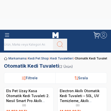
Obivan
Yenilenen Obivan 2 KG Kedi Mamaları ile tanışın!
Markamama
Kedi Pet Shop
Kedi Tuvaletleri
Otomatik Kedi Tuvaleti
Otomatik Kedi Tuvaleti
(2 Ürün)
Filtrele
Filtrele
Sırala
Sırala
Els Pet Uzay Kasa
Electron Akıllı Otomatik
Otomatik Kedi Tuvaleti 2.
Kedi Tuvaleti – 50L, UV
Nesil Smart Pro Akıllı
Temizleme, Akıllı
Otomatik Kedi App Kontrol
Sensörlü,Kompakt
(0)
(0)
, Uv Temizleme
Tasarım