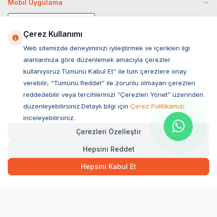
Mobil Uygulama
Çerez Kullanımı
Web sitemizde deneyiminizi iyileştirmek ve içerikleri ilgi
alanlarınıza göre düzenlemek amacıyla çerezler
kullanıyoruz.Tümünü Kabul Et” ile tüm çerezlere onay
verebilir, “Tümünü Reddet” ile zorunlu olmayan çerezleri
reddedebilir veya tercihlerinizi “Çerezleri Yönet” üzerinden
düzenleyebilirsiniz.Detaylı bilgi için
Çerez Politikamızı
Müşteri Hizmetleri
inceleyebilirsiniz.
Çerezleri Özelleştir
Sıkça Sorulan Sorular
Hepsini Reddet
Adres
Ovacık Mah. Hacıoğlu Sok. No:13 Başiskele / KOCAELİ
Hepsini Kabul Et
Müşteri Destek Hattı
0850 532 1141
WhatsApp Destek
0554 871 66 20