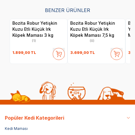
BENZER ÜRÜNLER
Bozita Robur Yetişkin
Bozita Robur Yetişkin
Boz
Kuzu Etli Küçük Irk
Kuzu Etli Küçük Irk
Yet
Köpek Maması 3 kg
Köpek Maması 7,5 kg
Mam
(1)
(0)
1.899,00
TL
3.699,00
TL
3.
Popüler Kedi Kategorileri
Kedi Maması