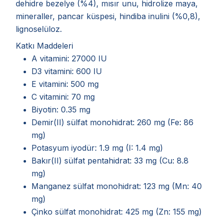
dehidre bezelye (%4), mısır unu, hidrolize maya,
mineraller, pancar küspesi, hindiba inulini (%0,8),
lignoselüloz.
Katkı Maddeleri
A vitamini: 27000 IU
D3 vitamini: 600 IU
E vitamini: 500 mg
C vitamini: 70 mg
Biyotin: 0.35 mg
Demir(II) sülfat monohidrat: 260 mg (Fe: 86
mg)
Potasyum iyodür: 1.9 mg (I: 1.4 mg)
Bakır(II) sülfat pentahidrat: 33 mg (Cu: 8.8
mg)
Manganez sülfat monohidrat: 123 mg (Mn: 40
mg)
Çinko sülfat monohidrat: 425 mg (Zn: 155 mg)