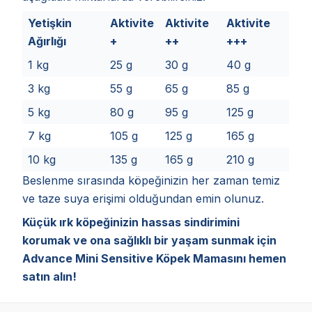
Yetişkin
Aktivite
Aktivite
Aktivite
Ağırlığı
+
++
+++
1 kg
25 g
30 g
40 g
3 kg
55 g
65 g
85 g
5 kg
80 g
95 g
125 g
7 kg
105 g
125 g
165 g
10 kg
135 g
165 g
210 g
Beslenme sırasında köpeğinizin her zaman temiz
ve taze suya erişimi olduğundan emin olunuz.
Küçük ırk köpeğinizin hassas sindirimini
korumak ve ona sağlıklı bir yaşam sunmak için
Advance Mini Sensitive Köpek Mamasını hemen
satın alın!