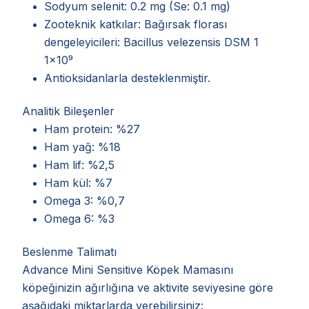
Sodyum selenit: 0.2 mg (Se: 0.1 mg)
Zooteknik katkılar: Bağırsak florası
dengeleyicileri: Bacillus velezensis DSM 1
1x10⁹
Antioksidanlarla desteklenmiştir.
Analitik Bileşenler
Ham protein: %27
Ham yağ: %18
Ham lif: %2,5
Ham kül: %7
Omega 3: %0,7
Omega 6: %3
Beslenme Talimatı
Advance Mini Sensitive Köpek Mamasını
köpeğinizin ağırlığına ve aktivite seviyesine göre
aşağıdaki miktarlarda verebilirsiniz: