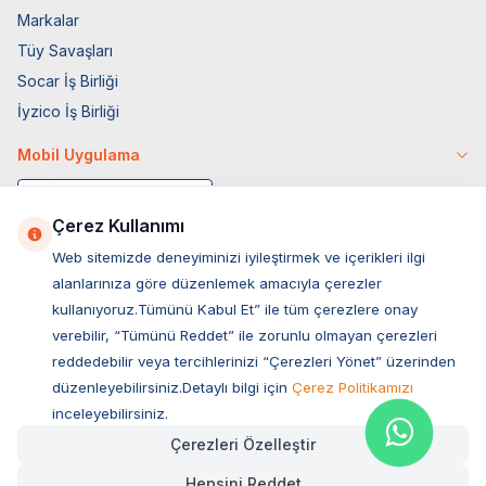
Markalar
Tüy Savaşları
Socar İş Birliği
İyzico İş Birliği
Mobil Uygulama
Çerez Kullanımı
Web sitemizde deneyiminizi iyileştirmek ve içerikleri ilgi
alanlarınıza göre düzenlemek amacıyla çerezler
kullanıyoruz.Tümünü Kabul Et” ile tüm çerezlere onay
verebilir, “Tümünü Reddet” ile zorunlu olmayan çerezleri
reddedebilir veya tercihlerinizi “Çerezleri Yönet” üzerinden
düzenleyebilirsiniz.Detaylı bilgi için
Çerez Politikamızı
Müşteri Hizmetleri
inceleyebilirsiniz.
Çerezleri Özelleştir
Sıkça Sorulan Sorular
Hepsini Reddet