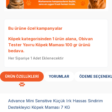
Bu ürüne özel kampanyalar
Köpek
kategorisinden 1 ürün alana,
Obivan
1 a
Tester Yavru Köpek Maması 100 gr
ürünü
Sin
bedava.
alan
Her Siparişe 1 Adet Eklenecektir
ÜRÜN ÖZELLIKLERI
YORUMLAR
ÖDEME SEÇENEKL
Advance Mini Sensitive Küçük Irk Hassas Sindirim
Destekleyici Köpek Maması 7 KG