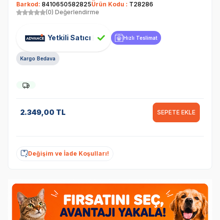
Barkod:
8410650582825
Ürün Kodu :
T28286
(0) Değerlendirme
Yetkili Satıcı
Hızlı Teslimat
Kargo Bedava
2.349,00
TL
SEPETE EKLE
Değişim ve İade Koşulları!