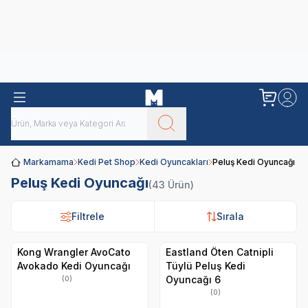
Obivan
Yenilenen Obivan 2 KG Kedi Mamaları ile tanışın!
Markamama
Kedi Pet Shop
Kedi Oyuncakları
Peluş Kedi Oyuncağı
Peluş Kedi Oyuncağı
(43 Ürün)
Filtrele
Filtrele
Sırala
Sırala
Kong Wrangler AvoCato
Eastland Öten Catnipli
Avokado Kedi Oyuncağı
Tüylü Peluş Kedi
Oyuncağı 6
(0)
(0)