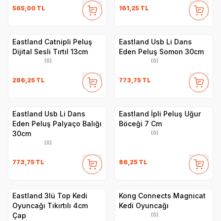
565,00
TL
161,25
TL
Eastland Catnipli Peluş
Eastland Usb Li Dans
Dijital Sesli Tırtıl 13cm
Eden Peluş Somon 30cm
(0)
(0)
286,25
TL
773,75
TL
Eastland Usb Li Dans
Eastland İpli Peluş Uğur
Eden Peluş Palyaço Balığı
Böceği 7 Cm
30cm
(0)
(0)
773,75
TL
86,25
TL
Eastland 3lü Top Kedi
Kong Connects Magnicat
Oyuncağı Tıkırtılı 4cm
Kedi Oyuncağı
Çap
(0)