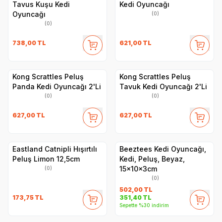
Tavus Kuşu Kedi
Kedi Oyuncağı
Oyuncağı
(0)
(0)
738,00
TL
621,00
TL
Kong Scrattles Peluş
Kong Scrattles Peluş
Panda Kedi Oyuncağı 2'Li
Tavuk Kedi Oyuncağı 2'Li
(0)
(0)
627,00
TL
627,00
TL
Eastland Catnipli Hışırtılı
Beeztees Kedi Oyuncağı,
Peluş Limon 12,5cm
Kedi, Peluş, Beyaz,
15x10x3cm
(0)
(0)
502,00
TL
173,75
TL
351,40
TL
Sepette %30 indirim