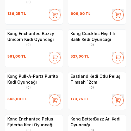
(0)
136,25
TL
609,00
TL
Kong Enchanted Buzzy
Kong Crackles Hışırtılı
Unicorn Kedi Oyuncağı
Balık Kedi Oyuncağı
(0)
(0)
581,00
TL
527,00
TL
Kong Pull-A-Partz Purrito
Eastland Kedi Otlu Peluş
Kedi Oyuncağı
Timsah 12cm
(0)
(0)
565,00
TL
173,75
TL
Kong Enchanted Peluş
Kong BetterBuzz Arı Kedi
Ejderha Kedi Oyuncağı
Oyuncağı
(0)
(0)