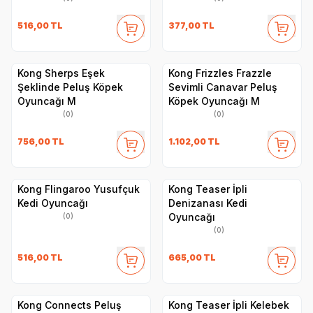
516,00
TL
377,00
TL
Kong Sherps Eşek
Kong Frizzles Frazzle
Şeklinde Peluş Köpek
Sevimli Canavar Peluş
Oyuncağı M
Köpek Oyuncağı M
(0)
(0)
756,00
TL
1.102,00
TL
Kong Flingaroo Yusufçuk
Kong Teaser İpli
Kedi Oyuncağı
Denizanası Kedi
Oyuncağı
(0)
(0)
516,00
TL
665,00
TL
Kong Connects Peluş
Kong Teaser İpli Kelebek