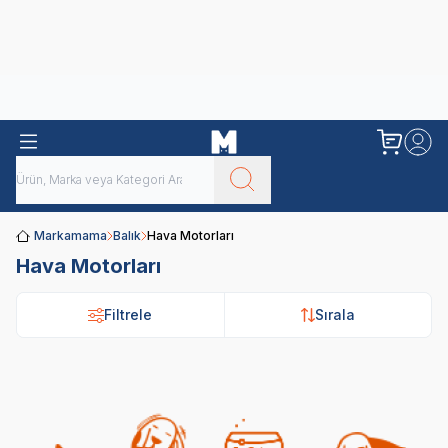
Obivan
Yenilenen Obivan 2 KG Kedi Mamaları ile tanışın!
Markamama
Balık
Hava Motorları
Hava Motorları
Filtrele
Filtrele
Sırala
Sırala