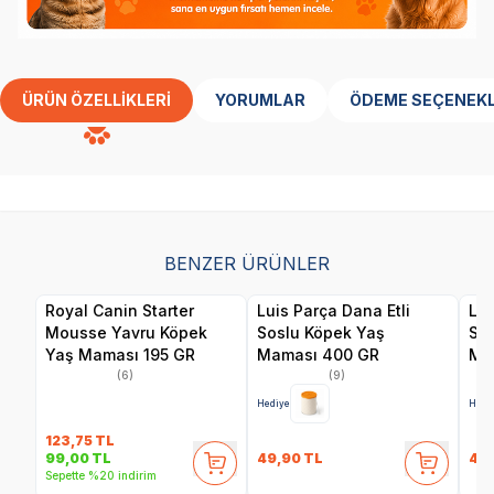
ÜRÜN ÖZELLIKLERI
YORUMLAR
ÖDEME SEÇENEKL
BENZER ÜRÜNLER
Royal Canin Starter
Luis Parça Dana Etli
Lui
Mousse Yavru Köpek
Soslu Köpek Yaş
So
Yaş Maması 195 GR
Maması 400 GR
Ma
(6)
(9)
Hediye
Hedi
123,75
TL
49,90
TL
49
99,00
TL
Sepette %20 indirim