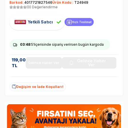
Barkod:
4017721827546
Ürün Kodu :
T24949
(0) Değerlendirme
Yetkili Satıcı
Hızlı Teslimat
03
:48
:51
içerisinde sipariş verirsen bugün kargoda
119,00
Gelince Haber
Gelince Haber Ver
Ver
TL
Değişim ve İade Koşulları!