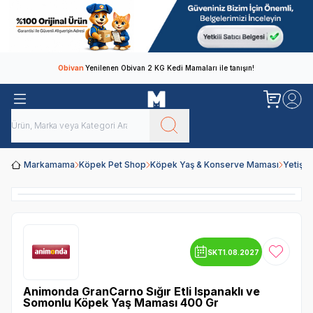
Obivan
Yenilenen Obivan 2 KG Kedi Mamaları ile tanışın!
Markamama
Köpek Pet Shop
Köpek Yaş & Konserve Maması
Yetişk
SKT
1.08.2027
Favoriye
Animonda GranCarno Sığır Etli Ispanaklı ve
Somonlu Köpek Yaş Maması 400 Gr