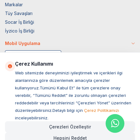
Markalar
Tüy Savaşları
Socar İş Birliği
İyzico İş Birliği
Mobil Uygulama
Çerez Kullanımı
Web sitemizde deneyiminizi iyileştirmek ve içerikleri ilgi
alanlarınıza göre düzenlemek amacıyla çerezler
kullanıyoruz.Tümünü Kabul Et” ile tüm çerezlere onay
verebilir, “Tümünü Reddet” ile zorunlu olmayan çerezleri
reddedebilir veya tercihlerinizi “Çerezleri Yönet” üzerinden
düzenleyebilirsiniz.Detaylı bilgi için
Çerez Politikamızı
Müşteri Hizmetleri
inceleyebilirsiniz.
Çerezleri Özelleştir
Sıkça Sorulan Sorular
Hepsini Reddet
Adres