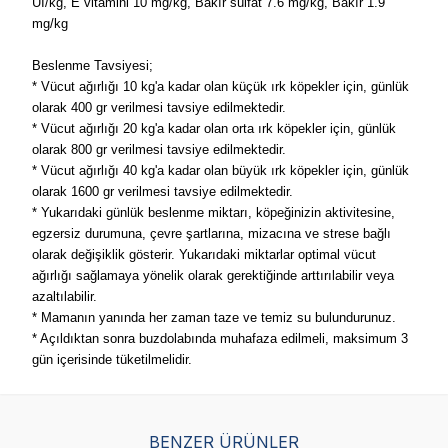
UI/kg, E vitamini 10 mg/kg, Bakır sülfat 7.6 mg/kg, Bakır 1.9
mg/kg
Beslenme Tavsiyesi;
* Vücut ağırlığı 10 kg'a kadar olan küçük ırk köpekler için, günlük
olarak 400 gr verilmesi tavsiye edilmektedir.
* Vücut ağırlığı 20 kg'a kadar olan orta ırk köpekler için, günlük
olarak 800 gr verilmesi tavsiye edilmektedir.
* Vücut ağırlığı 40 kg'a kadar olan büyük ırk köpekler için, günlük
olarak 1600 gr verilmesi tavsiye edilmektedir.
* Yukarıdaki günlük beslenme miktarı, köpeğinizin aktivitesine,
egzersiz durumuna, çevre şartlarına, mizacına ve strese bağlı
olarak değişiklik gösterir. Yukarıdaki miktarlar optimal vücut
ağırlığı sağlamaya yönelik olarak gerektiğinde arttırılabilir veya
azaltılabilir.
* Mamanın yanında her zaman taze ve temiz su bulundurunuz.
* Açıldıktan sonra buzdolabında muhafaza edilmeli, maksimum 3
gün içerisinde tüketilmelidir.
BENZER ÜRÜNLER