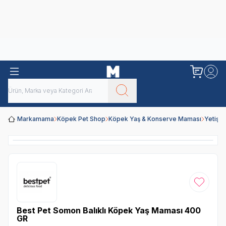
Obivan
Yenilenen Obivan 2 KG Kedi Mamaları ile tanışın!
Markamama
Köpek Pet Shop
Köpek Yaş & Konserve Maması
Yetişk
Favoriye
Best Pet Somon Balıklı Köpek Yaş Maması 400
GR