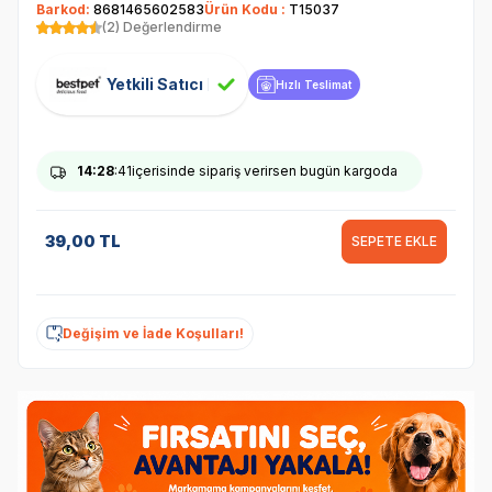
Barkod:
8681465602583
Ürün Kodu :
T15037
(2) Değerlendirme
Yetkili Satıcı
Hızlı Teslimat
14
:28
:41
içerisinde sipariş verirsen bugün kargoda
39,00
TL
SEPETE EKLE
Değişim ve İade Koşulları!