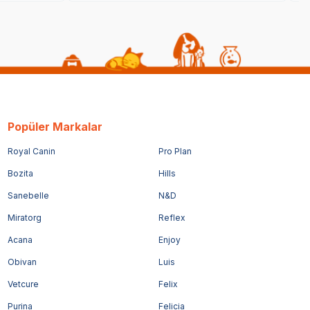
Popüler Markalar
Royal Canin
Pro Plan
Bozita
Hills
Sanebelle
N&D
Miratorg
Reflex
Acana
Enjoy
Obivan
Luis
Vetcure
Felix
Purina
Felicia