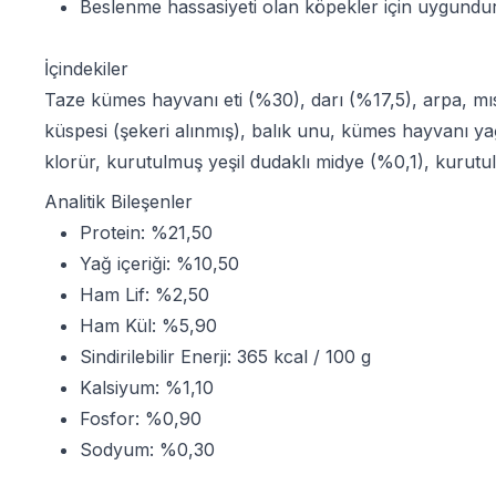
Beslenme hassasiyeti olan köpekler için uygundur
İçindekiler
Taze kümes hayvanı eti (%30), darı (%17,5), arpa, mı
küspesi (şekeri alınmış), balık unu, kümes hayvanı y
klorür, kurutulmuş yeşil dudaklı midye (%0,1), kurutu
Analitik Bileşenler
Protein: %21,50
Yağ içeriği: %10,50
Ham Lif: %2,50
Ham Kül: %5,90
Sindirilebilir Enerji: 365 kcal / 100 g
Kalsiyum: %1,10
Fosfor: %0,90
Sodyum: %0,30