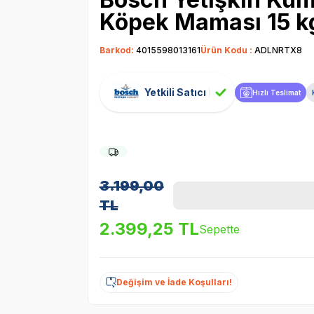
Köpek Maması 15 k
Barkod:
4015598013161
Ürün Kodu :
ADLNRTX8
Yetkili Satıcı
Hızlı Teslimat
3.199,00
TL
2.399,25
TL
Sepette
Değişim ve İade Koşulları!