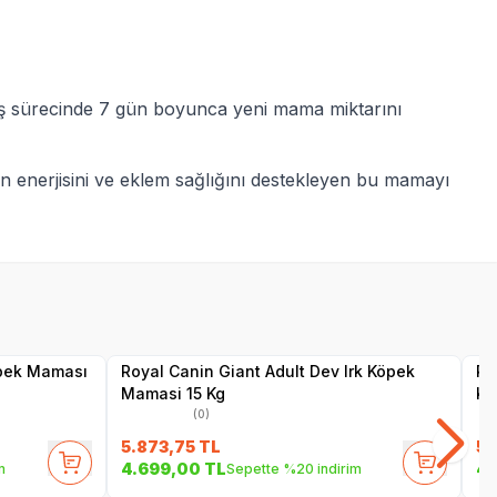
çiş sürecinde 7 gün boyunca yeni mama miktarını
n enerjisini ve eklem sağlığını destekleyen bu mamayı
Yetkili
Satıcı
öpek Maması
Royal Canin Giant Adult Dev Irk Köpek
Ro
Mamasi 15 Kg
Kö
(0)
5.873,75
TL
5.
4.699,00
TL
4.
m
Sepette %20 indirim