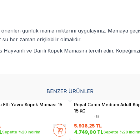
öre önerilen günlük mama miktarını uygulayınız. Mamaya ge
su her zaman erişilebilir olmalıdır.
s Hayvanlı ve Darılı Köpek Mamasını tercih edin. Köpeğinizi
SKT
01.04.2027
BENZER ÜRÜNLER
Yetkili
Yetkili
Satıcı
Satıcı
 Etli Yavru Köpek Maması 15
Royal Canin Medium Adult K
15 KG
(8)
L
5.936,25
TL
L
4.749,00
TL
Sepette %20 indirim
Sepette %20 indiri