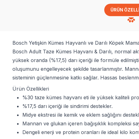
ÜRÜN ÖZELL
Bosch Yetişkin Kümes Hayvanlı ve Darılı Köpek Mama
Bosch Adult Taze Kümes Hayvanı & Darılı, normal aktivi
yüksek oranda (%17,5) darı içeriği ile formüle edilmişt
oluşumunu engelleyecek şekilde tasarlanmıştır. Manna
sisteminin güçlenmesine katkı sağlar. Hassas beslenme
Ürün Özellikleri
%30 taze kümes hayvanı eti ile yüksek kaliteli pro
%17,5 darı içeriği ile sindirimi destekler.
Midye ekstresi ile kemik ve eklem sağlığını destekl
Mannan ve glukan içeren bağışıklık kompleksi saye
Dengeli enerji ve protein oranları ile ideal kilo kon