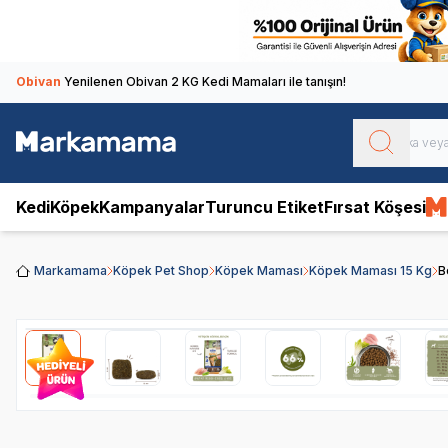
Obivan
Yenilenen Obivan 2 KG Kedi Mamaları ile tanışın!
Kedi
Köpek
Kampanyalar
Turuncu Etiket
Fırsat Köşesi
Markamama
Köpek Pet Shop
Köpek Maması
Köpek Maması 15 Kg
B