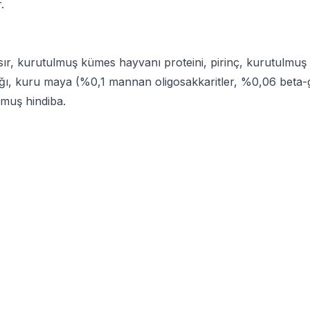
.
sır, kurutulmuş kümes hayvanı proteini, pirinç, kurutulmuş 
ağı, kuru maya (%0,1 mannan oligosakkaritler, %0,06 beta-
lmuş hindiba.