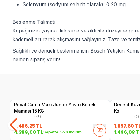
Selenyum (sodyum selenit olarak): 0,20 mg
Beslenme Talimatı
Köpeğinizin yaşına, kilosuna ve aktivite düzeyine g
kademeli artırarak alışmasını sağlayınız. Taze ve temiz 
Sağlıklı ve dengeli beslenme için Bosch Yetişkin Küme
hemen sipariş verin!
SKT
1.10.2026
Yetkili
Satıcı
Royal Canin Maxi Junior Yavru Köpek
Decent Kuzu
Maması 15 KG
Kg
(48)
(0)
5.486,25
TL
1.857,60
T
4.389,00
TL
1.486,08
T
Sepette %20 indirim