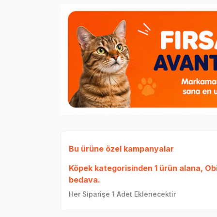
Bu ürüne özel kampanyalar
Köpek
kategorisinden 1 ürün alana,
Ob
bedava.
Her Siparişe 1 Adet Eklenecektir