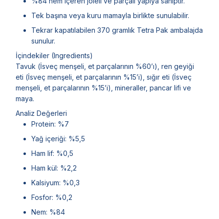
%84 nem içeren jöleli ve parçalı yapıya sahiptir.
Tek başına veya kuru mamayla birlikte sunulabilir.
Tekrar kapatılabilen 370 gramlık Tetra Pak ambalajda
sunulur.
İçindekiler (Ingredients)
Tavuk (İsveç menşeli, et parçalarının %60’ı), ren geyiği
eti (İsveç menşeli, et parçalarının %15’i), sığır eti (İsveç
menşeli, et parçalarının %15’i), mineraller, pancar lifi ve
maya.
Analiz Değerleri
Protein: %7
Yağ içeriği: %5,5
Ham lif: %0,5
Ham kül: %2,2
Kalsiyum: %0,3
Fosfor: %0,2
Nem: %84