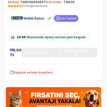
Barkod:
7300330042637
Ürün Kodu :
T16235
(1) Değerlendirme
Yetkili Satıcı
Hızlı Teslimat
20
:58
:37
içerisinde sipariş verirsen yarın kargoda
119,00
Gelince Haber
Gelince Haber Ver
Ver
TL
Değişim ve İade Koşulları!