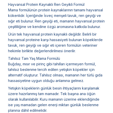
Hayvansal Protein Kaynaklı Ren Geyikli Formül
Mama formülünün protein kaynaklarının tamamı hayvansal
kökenlidir. İçeriğinde İsveç menşeli tavuk, ren geyiği ve
sığır eti bulunur. Ren geyiği eti, mamanın hayvansal protein
çeşitliliğine ve kendine özgü aromasına katkıda bulunur.
Ürün tek hayvansal protein kaynaklı değildir. Belirli bir
hayvansal proteine karşı hassasiyeti bulunan köpeklerde
tavuk, ren geyiği ve sığır eti içeren formülün veteriner
hekimle birlikte değerlendirilmesi önerilir.
Tahılsız Tam Yaş Mama Formülü
Buğday, mısır ve pirinç gibi tahılları içermeyen formül,
tahılsız beslenme tercih edilen yetişkin köpekler için
alternatif oluşturur. Tahılsız olması, mamanın her türlü gıda
hassasiyetine uygun olduğu anlamına gelmez.
Yetişkin köpeklerin günlük besin ihtiyaçlarını karşılamak
üzere hazırlanmış tam mamadır. Tek başına ana öğün
olarak kullanılabilir. Kuru mamanın üzerine eklendiğinde
ise yaş mamadan gelen enerji miktarı günlük beslenme
planına dâhil edilmelidir.