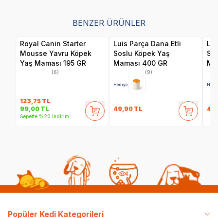
BENZER ÜRÜNLER
Royal Canin Starter
Luis Parça Dana Etli
Lui
Mousse Yavru Köpek
Soslu Köpek Yaş
So
Yaş Maması 195 GR
Maması 400 GR
Ma
(6)
(9)
Hediye
Hedi
123,75
TL
49,90
TL
49
99,00
TL
Sepette %20 indirim
Popüler Kedi Kategorileri