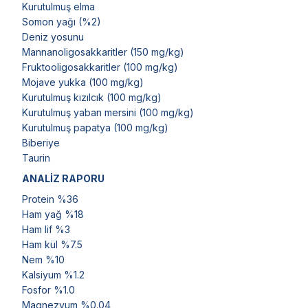
Kurutulmuş elma
Somon yağı (%2)
Deniz yosunu
Mannanoligosakkaritler (150 mg/kg)
Fruktooligosakkaritler (100 mg/kg)
Mojave yukka (100 mg/kg)
Kurutulmuş kızılcık (100 mg/kg)
Kurutulmuş yaban mersini (100 mg/kg)
Kurutulmuş papatya (100 mg/kg)
Biberiye
Taurin
ANALİZ RAPORU
Protein %36
Ham yağ %18
Ham lif %3
Ham kül %7.5
Nem %10
Kalsiyum %1.2
Fosfor %1.0
Magnezyum %0.04