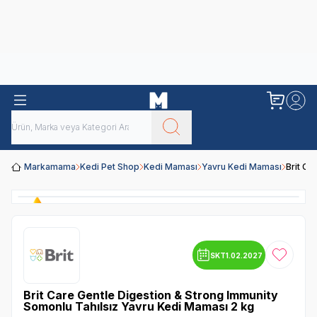
Obivan
Yenilenen Obivan 2 KG Kedi Mamaları ile tanışın!
Markamama
Kedi Pet Shop
Kedi Maması
Yavru Kedi Maması
Brit Ca
SKT
1.02.2027
Favoriye
Brit Care Gentle Digestion & Strong Immunity
Somonlu Tahılsız Yavru Kedi Maması 2 kg