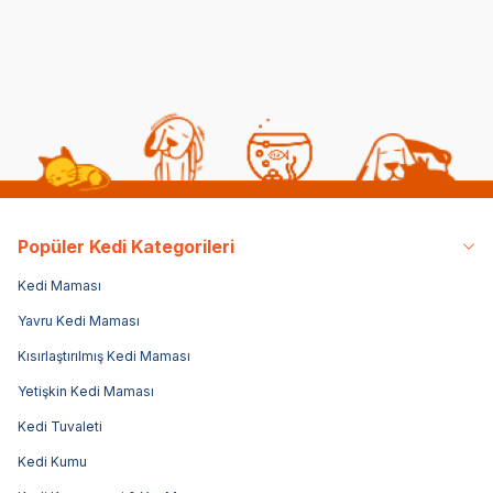
39
3.749,00
TL
1.949,00
TL
Sepette %20 indirim
Sepette %20 indirim
Popüler Kedi Kategorileri
Kedi Maması
Yavru Kedi Maması
Kısırlaştırılmış Kedi Maması
Yetişkin Kedi Maması
Kedi Tuvaleti
Kedi Kumu