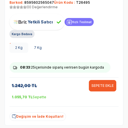
Barkod:
8595602565047
Ürün Kodu :
T26495
(0) Değerlendirme
Yetkili Satıcı
Hızlı Teslimat
Kargo Bedava
2 Kg
7 Kg
08
:33
:24
içerisinde sipariş verirsen bugün kargoda
1.242,00
TL
SEPETE EKLE
1.055,70
TL
Sepette
Değişim ve İade Koşulları!