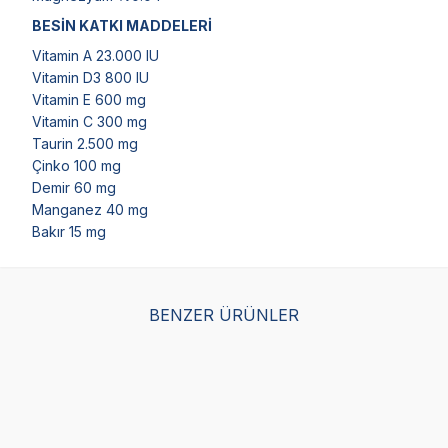
BESİN KATKI MADDELERİ
Vitamin A 23.000 IU
Vitamin D3 800 IU
Vitamin E 600 mg
Vitamin C 300 mg
Taurin 2.500 mg
Çinko 100 mg
Demir 60 mg
Manganez 40 mg
Bakır 15 mg
BENZER ÜRÜNLER
Royal Canin Kitten Yavru
Royal Canin Kitten Yavru
Obi
Kedi Maması 10 KG
Kedi Maması 4 KG
ve 
Ma
(123)
(143)
4.686,25
TL
2.436,25
TL