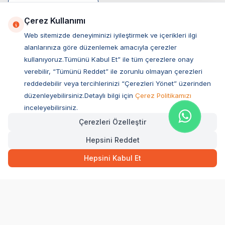
Çerez Kullanımı
Web sitemizde deneyiminizi iyileştirmek ve içerikleri ilgi
alanlarınıza göre düzenlemek amacıyla çerezler
kullanıyoruz.Tümünü Kabul Et” ile tüm çerezlere onay
verebilir, “Tümünü Reddet” ile zorunlu olmayan çerezleri
reddedebilir veya tercihlerinizi “Çerezleri Yönet” üzerinden
düzenleyebilirsiniz.Detaylı bilgi için
Çerez Politikamızı
Müşteri Hizmetleri
inceleyebilirsiniz.
Çerezleri Özelleştir
Sıkça Sorulan Sorular
Hepsini Reddet
Adres
Hızlı Teslimat
Kargo Bedava
Ovacık Mah. Hacıoğlu Sok. No:13 Başiskele / KOCAELİ
1.055,70
TL
Sepette Anında
Hepsini Kabul Et
Müşteri Destek Hattı
SEPETE EKLE
0850 532 1141
WhatsApp Destek
0554 871 66 20