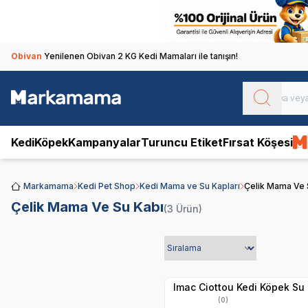
Obivan
Yenilenen Obivan 2 KG Kedi Mamaları ile tanışın!
Kedi
Köpek
Kampanyalar
Turuncu Etiket
Fırsat Köşesi
Markamama
Kedi Pet Shop
Kedi Mama ve Su Kapları
Çelik Mama Ve 
Çelik Mama Ve Su Kabı
(3 Ürün)
Hızlı Teslimat
Yetkili
Satıcı
Kargo Bedava
Imac Ciottou Kedi Köpek Su P
(0)