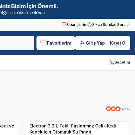
Siparişlerim
Sıkça Sorulan Sorular
Favorilerim
Giriş Yap
Kayıt Ol
Sepetim
Hızlı Teslimat
Yetkili
Satıcı
Kargo Bedava
Kedi ve
Electron 3.2 L Tekli Paslanmaz Çelik Kedi
Köpek İçin Otomatik Su Pınarı